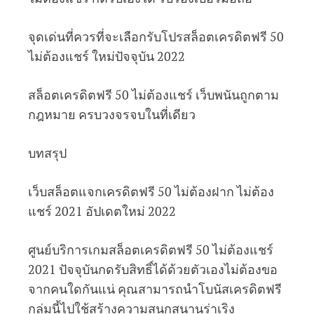
จุดเด่นที่ควรที่จะเลือกรับโปรสล็อตเครดิตฟรี 50
ไม่ต้องแชร์ ใหม่ปัจจุบัน 2022
สล็อตเครดิตฟรี 50 ไม่ต้องแชร์ เว็บพนันถูกตาม
กฎหมาย ครบวงจรจบในที่เดียว
บทสรุป
เว็บสล็อตแจกเครดิตฟรี 50 ไม่ต้องฝาก ไม่ต้อง
แชร์ 2021 อัปเดตใหม่ 2022
ศูนย์บริการเกมสล็อตเครดิตฟรี 50 ไม่ต้องแชร์
2021 ปัจจุบันกดรับสิทธิ์ได้ด้วยตัวเองไม่ต้องขอ
จากคนใดกันแน่ คุณสามารถนำโบนัสเครดิตฟรี
กลุ่มนี้ไปใช้สร้างความสนุกสนานร่าเริง