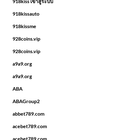
918kiss เข้าสู่ระบบ
918kissauto
918kissme
928coins.vip
928coins.vip
a9a9.org
a9a9.org
ABA
ABAGroup2
abbet789.com
acebet789.com
acebet789.com