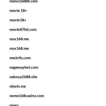
mono16888.com
movie 18+
movie18+
movie87hd.com
msx168.me
msx168.me
mwin9s.com
nagawaybet.com
nakoya1688.site
nbwin.me
nemo168casino.com
news