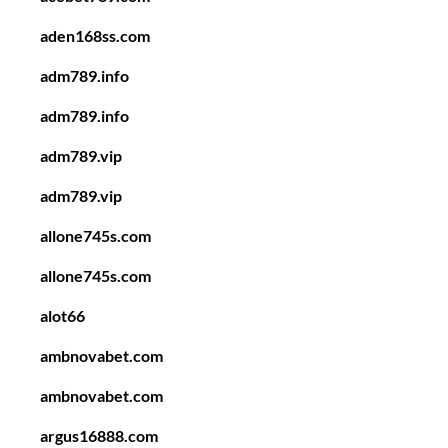
aden168ss.com
adm789.info
adm789.info
adm789.vip
adm789.vip
allone745s.com
allone745s.com
alot66
ambnovabet.com
ambnovabet.com
argus16888.com