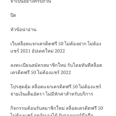
จำเป็นอย่างครบถ้วน
ปิด
หัวข้อน่าอ่าน
เว็บสล็อตแจกเครดิตฟรี 50 ไม่ต้องฝาก ไม่ต้อง
แชร์ 2021 อัปเดตใหม่ 2022
ลงทะเบียนสมัครสมาชิกใหม่ รับโดยทันทีสล็อต
เครดิตฟรี 50 ไม่ต้องแชร์ 2022
โปรสุดคุ้ม สล็อตแจกเครดิตฟรี 50 ไม่ต้องแชร์
จ่ายเงินเต็มอัตรา ไม่มีหักค่าสำหรับบริการ
กิจกรรมต้อนรับสมาชิกใหม่ สล็อตเครดิตฟรี 50
ไม่ต้องแชร์ กดรับเองได้ รับรองเบอร์มือถือ