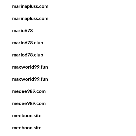
marinapluss.com
marinapluss.com
mario678
mario678.club
mario678.club
maxworld99.fun
maxworld99.fun
medee989.com
medee989.com
meeboon.site
meeboon.site