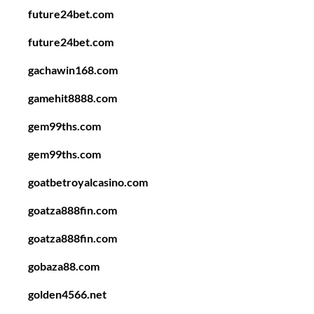
future24bet.com
future24bet.com
gachawin168.com
gamehit8888.com
gem99ths.com
gem99ths.com
goatbetroyalcasino.com
goatza888fin.com
goatza888fin.com
gobaza88.com
golden4566.net