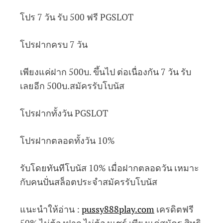
โปร 7 วัน รับ 500 ฟรี PGSLOT
โปรฝากครบ 7 วัน
เพียงแค่ฝาก 500บ. ขึ้นไป ต่อเนื่องกัน 7 วัน รับ
เลยอีก 500บ.สมัครรับโบนัส
โปรฝากทั้งวัน PGSLOT
โปรฝากตลอดทั้งวัน 10%
รับโดยทันทีโบนัส 10% เมื่อฝากตลอดวัน เหมาะ
กับคนปั่นสล็อตประจำสมัครรับโบนัส
แนะนำให้อ่าน :
pussy888play.com
เครดิตฟรี