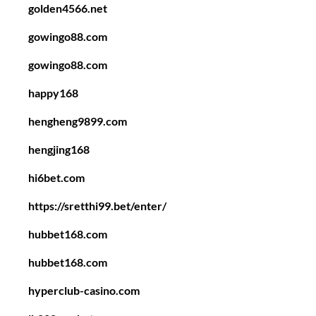
golden4566.net
gowingo88.com
gowingo88.com
happy168
hengheng9899.com
hengjing168
hi6bet.com
https://sretthi99.bet/enter/
hubbet168.com
hubbet168.com
hyperclub-casino.com