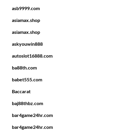
asb9999.com
asiamax.shop
asiamax.shop
askyouwin888
autoslot16888.com
ba88th.com
babet555.com
Baccarat
baj88thbz.com
bar4game24hr.com
bar4game24hr.com