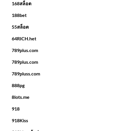
168สล็อต
188bet
55สล็อต
64RICH.het
789plus.com
789plus.com
789pluss.com
888pg
8lots.me
918
918Kiss