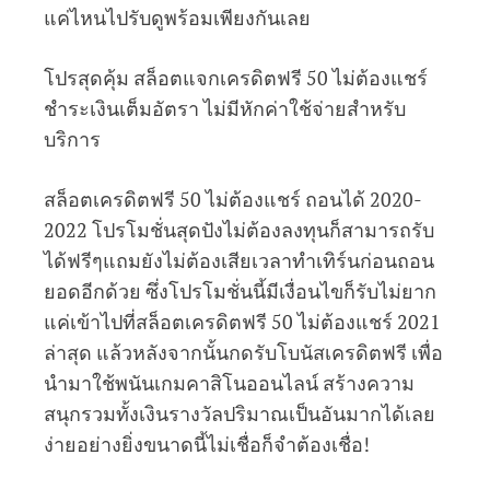
แค่ไหนไปรับดูพร้อมเพียงกันเลย
โปรสุดคุ้ม สล็อตแจกเครดิตฟรี 50 ไม่ต้องแชร์
ชำระเงินเต็มอัตรา ไม่มีหักค่าใช้จ่ายสำหรับ
บริการ
สล็อตเครดิตฟรี 50 ไม่ต้องแชร์ ถอนได้ 2020-
2022 โปรโมชั่นสุดปังไม่ต้องลงทุนก็สามารถรับ
ได้ฟรีๆแถมยังไม่ต้องเสียเวลาทำเทิร์นก่อนถอน
ยอดอีกด้วย ซึ่งโปรโมชั่นนี้มีเงื่อนไขก็รับไม่ยาก
แค่เข้าไปที่สล็อตเครดิตฟรี 50 ไม่ต้องแชร์ 2021
ล่าสุด แล้วหลังจากนั้นกดรับโบนัสเครดิตฟรี เพื่อ
นำมาใช้พนันเกมคาสิโนออนไลน์ สร้างความ
สนุกรวมทั้งเงินรางวัลปริมาณเป็นอันมากได้เลย
ง่ายอย่างยิ่งขนาดนี้ไม่เชื่อก็จำต้องเชื่อ!