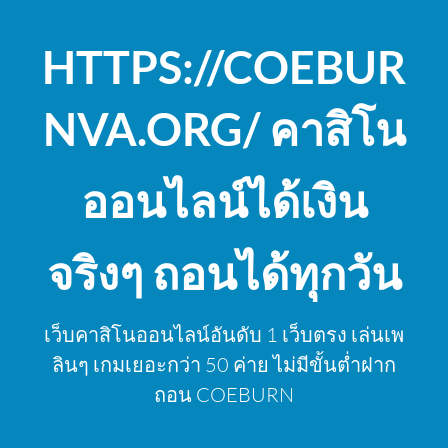
Skip
to
HTTPS://COEBUR
content
NVA.ORG/ คาสิโน
ออนไลน์ได้เงิน
จริงๆ ถอนได้ทุกวัน
เว็บคาสิโนออนไลน์อันดับ 1 เว็บตรง เล่นเพ
ลินๆ เกมเยอะกว่า 50 ค่าย ไม่มีขั้นต่ำฝาก
ถอน COEBURN