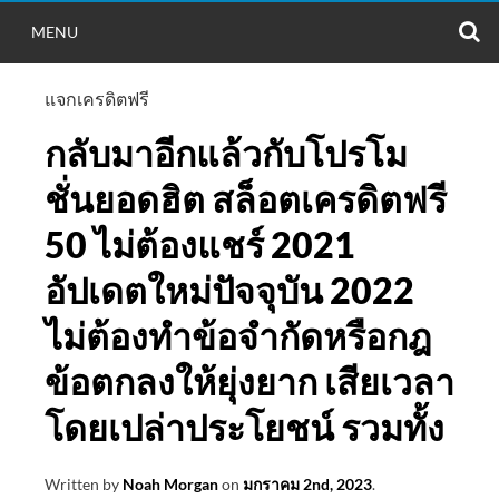
S
MENU
แจกเครดิตฟรี
กลับมาอีกแล้วกับโปรโม
ชั่นยอดฮิต สล็อตเครดิตฟรี
50 ไม่ต้องแชร์ 2021
อัปเดตใหม่ปัจจุบัน 2022
ไม่ต้องทำข้อจำกัดหรือกฎ
ข้อตกลงให้ยุ่งยาก เสียเวลา
โดยเปล่าประโยชน์ รวมทั้ง
Written by
Noah Morgan
on
มกราคม 2nd, 2023
.