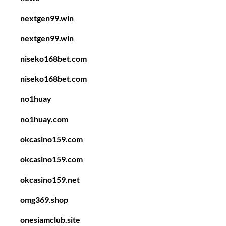
nextgen99.win
nextgen99.win
niseko168bet.com
niseko168bet.com
no1huay
no1huay.com
okcasino159.com
okcasino159.com
okcasino159.net
omg369.shop
onesiamclub.site