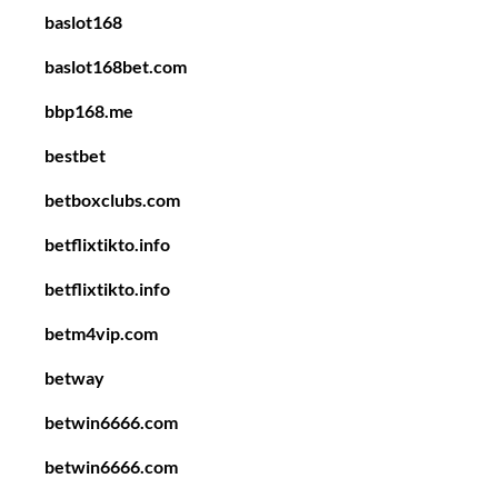
baslot168
baslot168bet.com
bbp168.me
bestbet
betboxclubs.com
betflixtikto.info
betflixtikto.info
betm4vip.com
betway
betwin6666.com
betwin6666.com