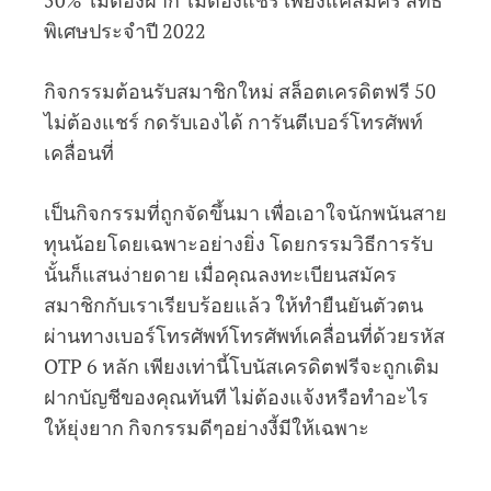
50% ไม่ต้องฝาก ไม่ต้องแชร์ เพียงแค่สมัคร สิทธิ
พิเศษประจำปี 2022
กิจกรรมต้อนรับสมาชิกใหม่ สล็อตเครดิตฟรี 50
ไม่ต้องแชร์ กดรับเองได้ การันตีเบอร์โทรศัพท์
เคลื่อนที่
เป็นกิจกรรมที่ถูกจัดขึ้นมา เพื่อเอาใจนักพนันสาย
ทุนน้อยโดยเฉพาะอย่างยิ่ง โดยกรรมวิธีการรับ
นั้นก็แสนง่ายดาย เมื่อคุณลงทะเบียนสมัคร
สมาชิกกับเราเรียบร้อยแล้ว ให้ทำยืนยันตัวตน
ผ่านทางเบอร์โทรศัพท์โทรศัพท์เคลื่อนที่ด้วยรหัส
OTP 6 หลัก เพียงเท่านี้โบนัสเครดิตฟรีจะถูกเติม
ฝากบัญชีของคุณทันที ไม่ต้องแจ้งหรือทำอะไร
ให้ยุ่งยาก กิจกรรมดีๆอย่างงี้มีให้เฉพาะ