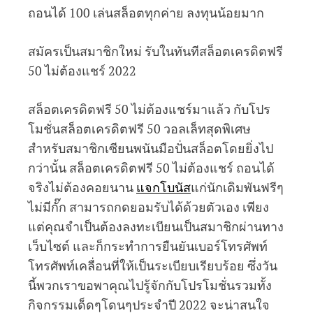
ถอนได้ 100 เล่นสล็อตทุกค่าย ลงทุนน้อยมาก
สมัครเป็นสมาชิกใหม่ รับในทันทีสล็อตเครดิตฟรี
50 ไม่ต้องแชร์ 2022
สล็อตเครดิตฟรี 50 ไม่ต้องแชร์มาแล้ว กับโปร
โมชั่นสล็อตเครดิตฟรี 50 วอลเล็ทสุดพิเศษ
สำหรับสมาชิกเซียนพนันมือปั่นสล็อตโดยยิ่งไป
กว่านั้น สล็อตเครดิตฟรี 50 ไม่ต้องแชร์ ถอนได้
จริงไม่ต้องคอยนาน
แจกโบนัส
แก่นักเดิมพันฟรีๆ
ไม่มีกั๊ก สามารถกดยอมรับได้ด้วยตัวเอง เพียง
แต่คุณจำเป็นต้องลงทะเบียนเป็นสมาชิกผ่านทาง
เว็บไซต์ และก็กระทำการยืนยันเบอร์โทรศัพท์
โทรศัพท์เคลื่อนที่ให้เป็นระเบียบเรียบร้อย ซึ่งวัน
นี้พวกเราขอพาคุณไปรู้จักกับโปรโมชั่นรวมทั้ง
กิจกรรมเด็ดๆโดนๆประจำปี 2022 จะน่าสนใจ