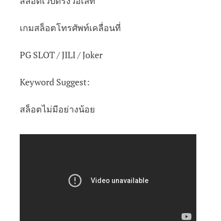
สล็อตเว็บตรงวอเลท
เกมสล็อตโทรศัพท์เคลื่อนที่
PG SLOT / JILI / Joker
Keyword Suggest:
สล็อตไม่มีอย่างน้อย