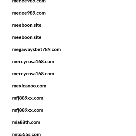
medee989.com
medee989.com
meeboon.site
meeboon.site
megawaysbet789.com
mercyrosa168.com
mercyrosa168.com
mexicanoo.com
mfj889xx.com
mfj889xx.com
mia88th.com
mib555s.com