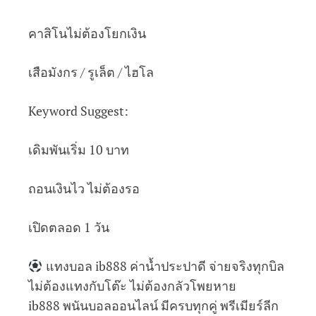
คาสิโนไม่ต้องโยกเงิน
เสือมังกร / รูเล็ต / ไฮโล
Keyword Suggest:
เดิมพันเริ่ม 10 บาท
ถอนเงินไว ไม่ต้องรอ
เปิดตลอด 1 วัน
แทงบอล ib888 ค่าน้ำประปาดี จ่ายจริงทุกบิล
ไม่ต้องแทงกับโต๊ะ ไม่ต้องกลัวโพยหาย
ib888 พนันบอลออนไลน์ มีครบทุกคู่ พรีเมียร์ลีก