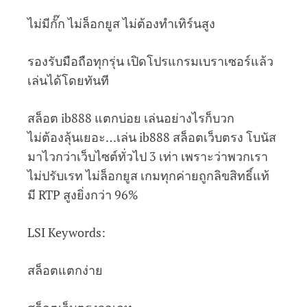
ไม่มีกั๊ก ไม่ล็อกยูส ไม่ต้องทำเทิร์นสูง
รองรับมือถือทุกรุ่น เปิดโปรแกรมเบราเซอร์แล้ว
เล่นได้โดยทันที
สล็อต ib888 แตกบ่อย เล่นอย่างไรก็บวก
ไม่ต้องลุ้นเยอะ…เล่น ib888 สล็อตเว็บตรง โบนัส
มาไวกว่าเว็บไซต์ทั่วไป 3 เท่า เพราะว่าพวกเรา
ไม่ปรับเรท ไม่ล็อกยูส เกมทุกค่ายถูกลิขสิทธิ์แท้
มี RTP สูงยิ่งกว่า 96%
LSI Keywords:
สล็อตแตกง่าย