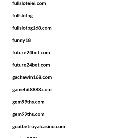
fullsloteiei.com
fullslotpg
fullslotpg168.com
funny18
future24bet.com
future24bet.com
gachawin168.com
gamehit8888.com
gem99ths.com
gem99ths.com
goatbetroyalcasino.com