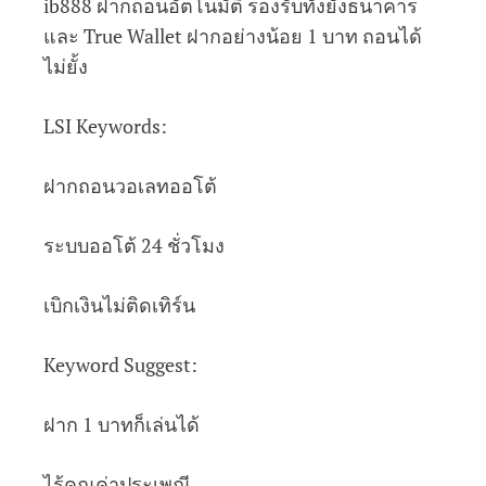
ib888 ฝากถอนอัตโนมัติ รองรับทั้งยังธนาคาร
และ True Wallet ฝากอย่างน้อย 1 บาท ถอนได้
ไม่ยั้ง
LSI Keywords:
ฝากถอนวอเลทออโต้
ระบบออโต้ 24 ชั่วโมง
เบิกเงินไม่ติดเทิร์น
Keyword Suggest:
ฝาก 1 บาทก็เล่นได้
ไร้คุณค่าประเพณี