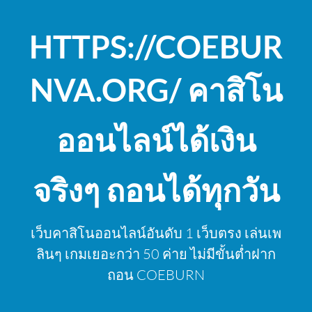
Skip
to
HTTPS://COEBUR
content
NVA.ORG/ คาสิโน
ออนไลน์ได้เงิน
จริงๆ ถอนได้ทุกวัน
เว็บคาสิโนออนไลน์อันดับ 1 เว็บตรง เล่นเพ
ลินๆ เกมเยอะกว่า 50 ค่าย ไม่มีขั้นต่ำฝาก
ถอน COEBURN