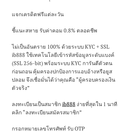
แจกเครดิตฟรีแต่ละวัน
ชี้แนะสหาย รับค่าคอม 0.8% ตลอดชีพ
ไม่เป็นอันตราย 100% ด้วยระบบ KYC + SSL
ib888 ใช้เทคโนโลยีเข้ารหัสข้อมูลระดับแบงค์
(SSL 256-bit) พร้อมระบบ KYC การันตีตัวตน
ก่อนถอน คุ้มครองปกป้องการแอบอ้างหรือยูส
ปลอม จึงเชื่อมั่นได้ว่าคุณคือ “ผู้ครอบครองเงิน
ตัวจริง”
ลงทะเบียนเป็นสมาชิก
ib888
ง่ายที่สุดใน 1 นาที
คลิก “ลงทะเบียนสมัครสมาชิก”
กรอกหมายเลขโทรศัพท์ รับ OTP