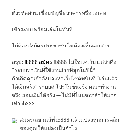
ตั้งรหัสผ่าน เชื่อมบัญชีธนาคารหรือวอเลท
เข้าระบบ พร้อมเล่นในทันที
ไม่ต้องส่งบัตรประชาชน ไม่ต้องเซ็นเอกสาร
สรุป:
ib888 สมัคร
ib888 ไม่ใช่แค่เว็บ แต่ว่าคือ
“ระบบหาเงินที่ใช้งานง่ายที่สุดในปีนี้”
ถ้าเกิดคุณกำลังมองหาเว็บไซต์พนันที่ “เล่นแล้ว
ได้เงินจริง” ระบบดี โปรโมชั่นจริง คณะทำงาน
จริง ถอนเงินได้จริง — ไม่มีที่ไหนจะกล้าให้มาก
เท่า ib888
สมัครเลยวันนี้ที่ ib888 แล้วแปลงทุกการคลิก
ของคุณให้แปลงเป็นกำไร