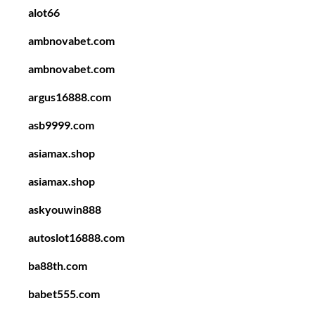
alot66
ambnovabet.com
ambnovabet.com
argus16888.com
asb9999.com
asiamax.shop
asiamax.shop
askyouwin888
autoslot16888.com
ba88th.com
babet555.com