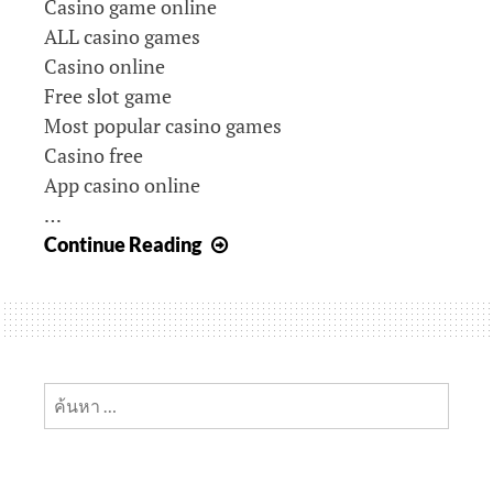
Casino game online
ALL casino games
Casino online
Free slot game
Most popular casino games
Casino free
App casino online
…
เล่น
Continue Reading
เกม
คา
สิโน
เครดิต
ฟรี
ค้นหา
อยู่
สำหรับ:
บ้าน
นั่ง