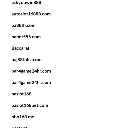
askyouwin888
autoslot16888.com
ba88th.com
babet555.com
Baccarat
baj88thbz.com
bar4game24hr.com
bar4game24hr.com
baslot168
baslot168bet.com
bbp168.me
bestbet