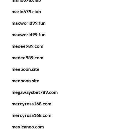
mario678.club
maxworld99.fun
maxworld99.fun
medee989.com
medee989.com
meeboon.site
meeboon.site
megawaysbet789.com
mercyrosa168.com
mercyrosa168.com
mexicanoo.com