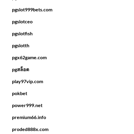
pgslot999bets.com
pgslotceo
pgslotfish
pgslotth
pgx62game.com
pgสล็อต
play97vip.com
pokbet
power999.net
premium66.info
proded888x.com