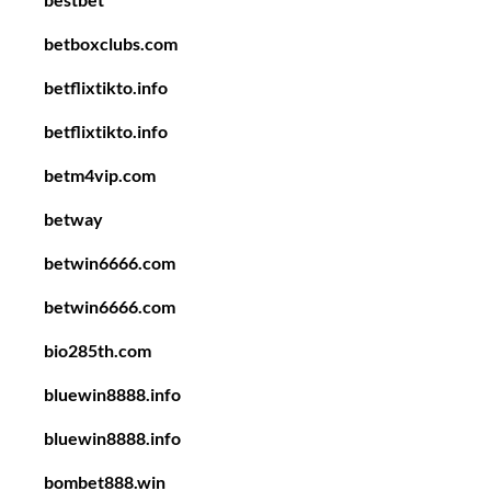
betboxclubs.com
betflixtikto.info
betflixtikto.info
betm4vip.com
betway
betwin6666.com
betwin6666.com
bio285th.com
bluewin8888.info
bluewin8888.info
bombet888.win