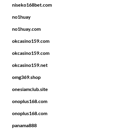
niseko168bet.com
no1huay
no1huay.com
okcasino159.com
okcasino159.com
okcasino159.net
omg369.shop
onesiamclub.site
onoplus168.com
onoplus168.com
panama888