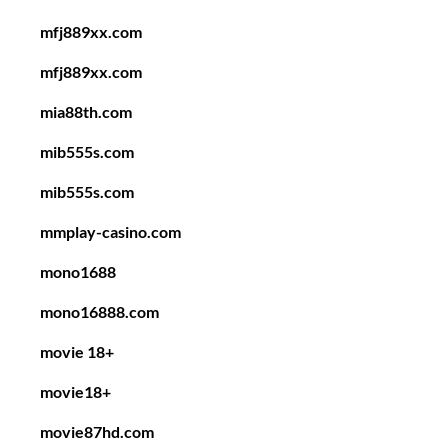
mfj889xx.com
mfj889xx.com
mia88th.com
mib555s.com
mib555s.com
mmplay-casino.com
mono1688
mono16888.com
movie 18+
movie18+
movie87hd.com