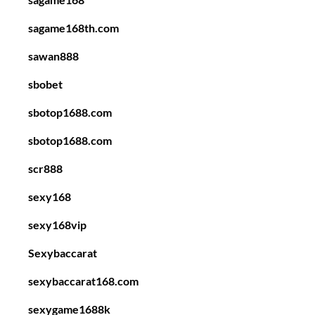
sagame168th.com
sawan888
sbobet
sbotop1688.com
sbotop1688.com
scr888
sexy168
sexy168vip
Sexybaccarat
sexybaccarat168.com
sexygame1688k