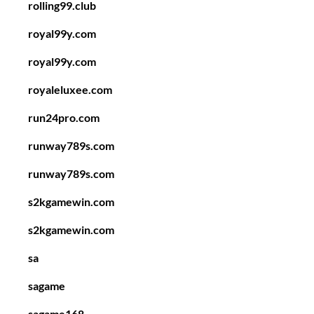
rolling99.club
royal99y.com
royal99y.com
royaleluxee.com
run24pro.com
runway789s.com
runway789s.com
s2kgamewin.com
s2kgamewin.com
sa
sagame
sagame168