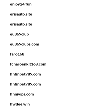
enjoy24.fun
erisauto.site
erisauto.site
eu369club
eu369clubs.com
faro168
fcharoenkit168.com
finfinbet789.com
finfinbet789.com
finnivips.com
fiwdee.win