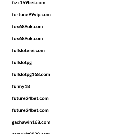
fizz169bet.com
fortune99vip.com
fox689ok.com
fox689ok.com
fullsloteiei.com
fullslotpg
fullslotpg168.com
funny18
future24bet.com
future24bet.com
gachawin168.com
gamehit8888.com