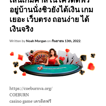
อยู่บ้านนั่งชิวยังได้เงิน เกม
เยอะ เว็บตรง ถอนง่าย ได้
เงินจริง
Written by
Noah Morgan
on
กันยายน 13th, 2022
.
https://coeburnva.org/
COEBURN
casino game เครดิตฟรี