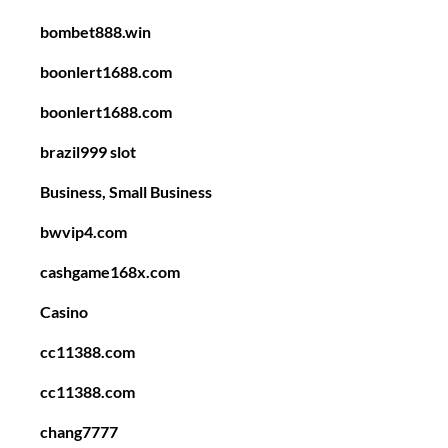
bombet888.win
boonlert1688.com
boonlert1688.com
brazil999 slot
Business, Small Business
bwvip4.com
cashgame168x.com
Casino
cc11388.com
cc11388.com
chang7777