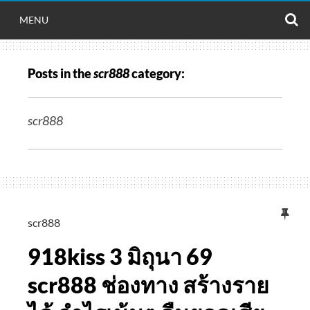
S
MENU
Posts in the
scr888
category:
scr888
scr888
918kiss 3 มิถุนา 69
scr888 ช่องทาง สร้างราย