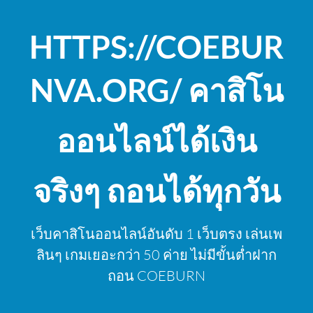
Skip
to
HTTPS://COEBUR
content
NVA.ORG/ คาสิโน
ออนไลน์ได้เงิน
จริงๆ ถอนได้ทุกวัน
เว็บคาสิโนออนไลน์อันดับ 1 เว็บตรง เล่นเพ
ลินๆ เกมเยอะกว่า 50 ค่าย ไม่มีขั้นต่ำฝาก
ถอน COEBURN