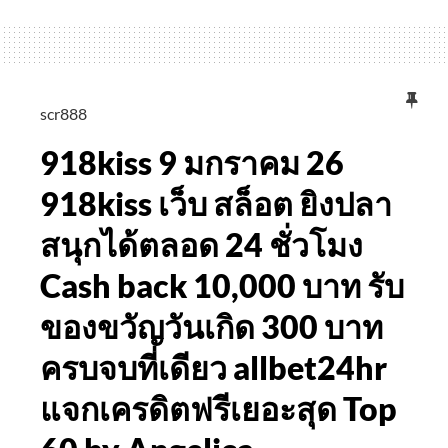
3
มิ
ถุนา
69
scr888
scr888
ช่อง
918kiss 9 มกราคม 26
ทาง
สร้าง
918kiss เว็บ สล็อต ยิงปลา
ราย
สนุกได้ตลอด 24 ชั่วโมง
ได้
กำ
Cash back 10,000 บาท รับ
ไร
ของขวัญวันเกิด 300 บาท
เน้นๆ
คืน
ครบจบที่เดียว allbet24hr
ยอด
แจกเครดิตฟรีเยอะสุด Top
เสีย
10%