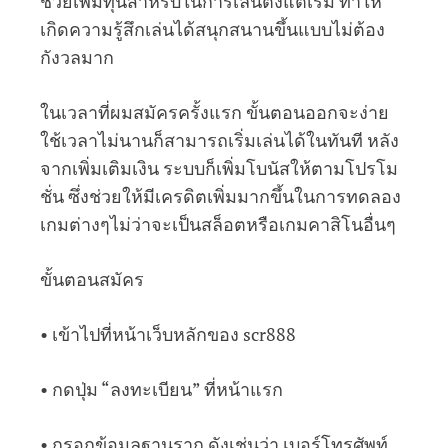
ช่วยเพิ่มทุนสำหรับในการเล่นตั้งแต่เริ่ม ทำให้
เกิดความรู้สึกเล่นได้สนุกสนานขึ้นแบบไม่ต้อง
กังวลมาก
ในเวลาที่ผมสมัครครั้งแรก ขั้นตอนออกจะง่าย
ใช้เวลาไม่นานก็สามารถเริ่มเล่นได้ในทันที หลัง
จากเพิ่มเติมเงิน ระบบก็เพิ่มโบนัสให้ตามโปรโม
ชั่น ซึ่งช่วยให้มีเครดิตเพิ่มมากขึ้นในการทดลอง
เกมต่างๆไม่ว่าจะเป็นสล็อตหรือเกมคาสิโนอื่นๆ
ขั้นตอนสมัคร
• เข้าไปที่หน้าเว็บหลักของ scr888
• กดปุ่ม “ลงทะเบียน” ที่หน้าแรก
• กรอกข้อมูลฐานราก ดังเช่นว่า เบอร์โทรศัพท์