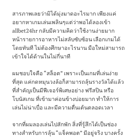
สารภาพเลยว่ามิได้มุ่งมาดอะไรมาก เพียงแค่
อยากหาเกมเล่นเพลินๆแต่ว่าพอได้ลองเข้า
allbet24hr กลับมีความคิดว่าใช้งานง่ายมาก
หน้ารายการอาหารไม่สลับซับซ้อน เลือกเกมได้
โดยทันที ไม่ต้องศึกษาอะไรนาน มือใหม่สามารถ
เข้าใจได้ด้านในไม่กี่นาที
ผมชอบใจคือ “สล็อต” เพราะเป็นเกมที่เล่นง่าย
ที่สุด แค่กดหมุนวงล้อก็สามารถลุ้นรางวัลได้แล้ว
ที่สำคัญเป็นมีฟีเจอร์พิเศษอย่าง ฟรีสปิน หรือ
โบนัสเกม ที่เข้ามาค่อนข้างบ่อยมาก ทำให้การ
เล่นไม่น่าเบื่อ และมีความตื่นเต้นตลอดเวลา
จากที่ผมลองเล่นไปสักพัก สิ่งที่รู้สึกได้เป็นช่อง
ทางสำหรับการลุ้น “แจ็คพอต” มีอยู่จริง บางครั้ง