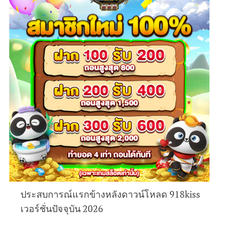
ประสบการณ์แรกข้างหลังดาวน์โหลด 918kiss
เวอร์ชั่นปัจจุบัน 2026