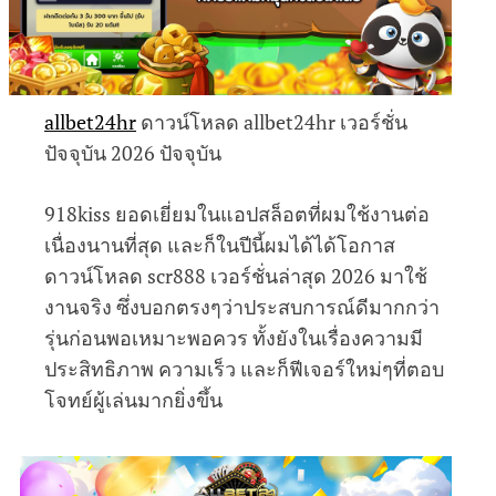
อั้น
Top
32
by
allbet24hr
ดาวน์โหลด allbet24hr เวอร์ชั่น
Gregory
ปัจจุบัน 2026 ปัจจุบัน
allbet24hr.xyz
918kiss ยอดเยี่ยมในแอปสล็อตที่ผมใช้งานต่อ
เนื่องนานที่สุด และก็ในปีนี้ผมได้ได้โอกาส
ดาวน์โหลด scr888 เวอร์ชั่นล่าสุด 2026 มาใช้
งานจริง ซึ่งบอกตรงๆว่าประสบการณ์ดีมากกว่า
รุ่นก่อนพอเหมาะพอควร ทั้งยังในเรื่องความมี
ประสิทธิภาพ ความเร็ว และก็ฟีเจอร์ใหม่ๆที่ตอบ
โจทย์ผู้เล่นมากยิ่งขึ้น