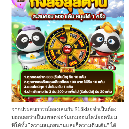
จากประสบการณ์ลองเล่นกับ 918kiss จำเป็นต้อง
บอกเลยว่าเป็นแพลตฟอร์มเกมออนไลน์ยอดนิยม
ที่ให้ทั้ง “ความสนุกสนานและก็ความตื่นเต้น” ได้