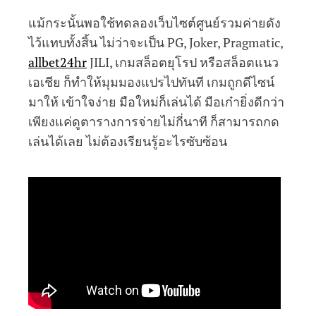
แม้กระนั้นพอใช้ทดลองเว็บไซต์ศูนย์รวมค่ายดัง
ไว้แทบทั้งสิ้น ไม่ว่าจะเป็น PG, Joker, Pragmatic,
allbet24hr
JILI, เกมสล็อตยุโรป หรือสล็อตแนว
เอเชีย ก็ทำให้มุมมองแปรไปทันที เกมถูกดีไซน์
มาให้ เข้าใจง่าย มือใหม่ก็เล่นได้ มือเก๋ายิ่งดีกว่า
เพียงแค่ดูตารางการจ่ายไม่กี่นาที ก็สามารถกด
เล่นได้เลย ไม่ต้องเรียนรู้อะไรซับซ้อน