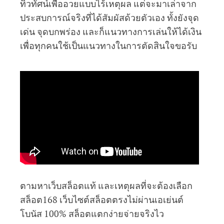
ทิวทัศน์เพื่ออวยแบบไร้เหตุผล แต่จะมาเล่าจาก
ประสบการณ์จริงที่ได้สัมผัสด้วยตัวเอง ทั้งยังจุด
เด่น จุดบกพร่อง และก็แนวทางการเล่นให้ได้เงิน
เพื่อทุกคนใช้เป็นแนวทางในการตัดสินใจขอรับ
ตามหาเว็บสล็อตแท้ และเหตุผลที่จะต้องเลือก
สล็อต168 เว็บไซต์สล็อตตรงไม่ผ่านเอเย่นต์
โบนัส 100% สล็อตแตกง่ายจ่ายจริงไว