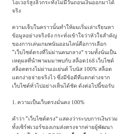
โอเวอร์สูงลิ่วกระทั่งไม่มีวันถอนเงินออกมาได้
จริง
ความเจ็บในคราวนั้นทำให้ผมเริ่มเล่าเรียนหา
ข้อมูลอย่างจริงจัง กระทั่งเข้าใจว่าหัวใจสำคัญ
ของการเล่นเกมพนันออนไลน์คือการเลือก
“เว็บไซต์ตรงที่ไม่ผ่านคนกลาง” รวมทั้งนั่นเป็น
เหตุผลที่นำพาผมมาพบกับ สล็อต168 เว็บไซต์
สล็อตตรงไม่ผ่านเอเย่นต์ โบนัส 100% สล็อต
แตกง่ายจ่ายจริงไว ซึ่งมีข้อดีที่แตกต่างจาก
เว็บไซต์ทั่วไปอย่างเห็นได้ชัด ดังต่อไปนี้ขอรับ
1. ความเป็นเว็บตรงมั่นคง 100%
คำว่า “เว็บไซต์ตรง” แสดงว่าระบบการเงินรวม
ทั้งเซิร์ฟเวอร์ของเกมส่งตรงจากค่ายผู้พัฒนา