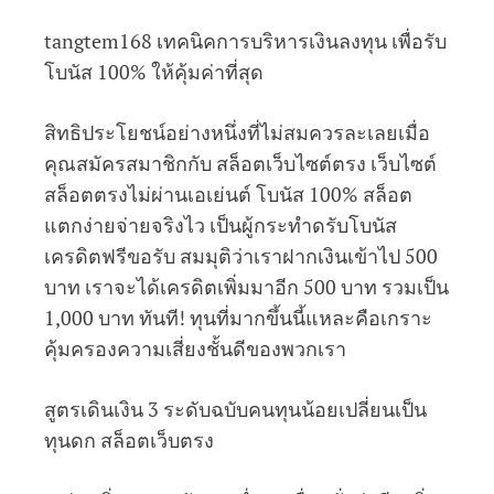
tangtem168 เทคนิคการบริหารเงินลงทุน เพื่อรับ
โบนัส 100% ให้คุ้มค่าที่สุด
สิทธิประโยชน์อย่างหนึ่งที่ไม่สมควรละเลยเมื่อ
คุณสมัครสมาชิกกับ สล็อตเว็บไซต์ตรง เว็บไซต์
สล็อตตรงไม่ผ่านเอเย่นต์ โบนัส 100% สล็อต
แตกง่ายจ่ายจริงไว เป็นผู้กระทำดรับโบนัส
เครดิตฟรีขอรับ สมมุติว่าเราฝากเงินเข้าไป 500
บาท เราจะได้เครดิตเพิ่มมาอีก 500 บาท รวมเป็น
1,000 บาท ทันที! ทุนที่มากขึ้นนี้แหละคือเกราะ
คุ้มครองความเสี่ยงชั้นดีของพวกเรา
สูตรเดินเงิน 3 ระดับฉบับคนทุนน้อยเปลี่ยนเป็น
ทุนดก สล็อตเว็บตรง