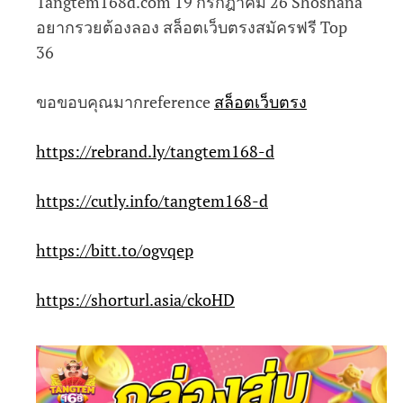
Tangtem168d.com 19 กรกฎาคม 26 Shoshana
อยากรวยต้องลอง สล็อตเว็บตรงสมัครฟรี Top
36
ขอขอบคุณมากreference
สล็อตเว็บตรง
https://rebrand.ly/tangtem168-d
https://cutly.info/tangtem168-d
https://bitt.to/ogvqep
https://shorturl.asia/ckoHD