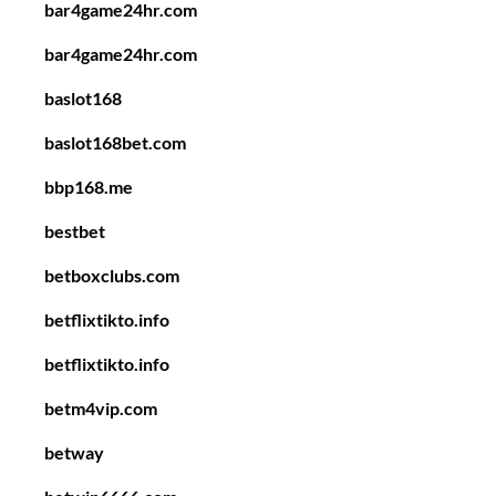
bar4game24hr.com
bar4game24hr.com
baslot168
baslot168bet.com
bbp168.me
bestbet
betboxclubs.com
betflixtikto.info
betflixtikto.info
betm4vip.com
betway