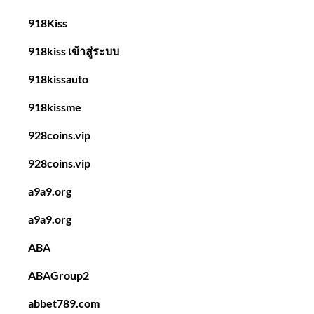
อั้น
สล็อต
918Kiss
เว็บ
918kiss เข้าสู่ระบบ
ตรง
เว็บ
918kissauto
ใหญ่
918kissme
ทุน
หนา
928coins.vip
ซ่า
928coins.vip
กว่า
a9a9.org
ใคร
Top
a9a9.org
94
ABA
by
Shoshana
ABAGroup2
abbet789.com