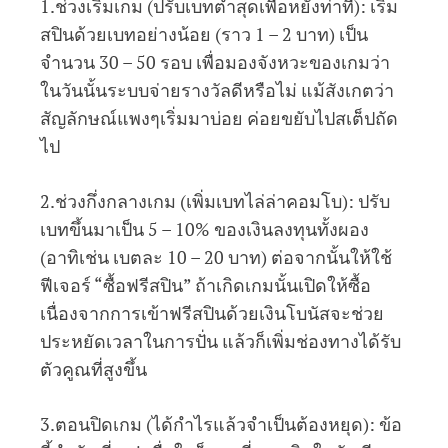
1.ช่วงเริ่มเกม (ปรับเบทต่ำสุดเพื่อหยั่งท่าที): เริ่ม
สปินด้วยเบทอย่างน้อย (ราว 1 – 2 บาท) เป็น
จำนวน 30 – 50 รอบ เพื่อมองจังหวะของเกมว่า
ในวันนั้นระบบจ่ายรางวัลดีหรือไม่ แม้สังเกตว่า
สัญลักษณ์แพงๆเริ่มมาบ่อย ค่อยขยับไปสเต็ปถัด
ไป
2.ช่วงกึ่งกลางเกม (เพิ่มเบทไล่ล่าคอมโบ): ปรับ
เบทขึ้นมาเป็น 5 – 10% ของเงินลงทุนทั้งผอง
(อาทิเช่น เบตละ 10 – 20 บาท) ต่อจากนั้นให้ใช้
ฟีเจอร์ “ซื้อฟรีสปิน” ถ้าเกิดเกมนั้นเปิดให้ซื้อ
เนื่องจากการเข้าฟรีสปินด้วยเงินโบนัสจะช่วย
ประหยัดเวลาในการปั่น แล้วก็เพิ่มช่องทางได้รับ
ตัวคูณที่สูงขึ้น
3.ตอนปิดเกม (ได้กำไรแล้วจำเป็นต้องหยุด): ข้อ