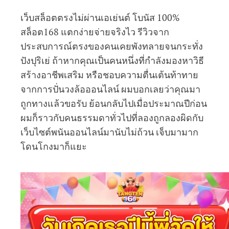
เว็บสล็อตตรงไม่ผ่านเอเย่นต์ โบนัส 100%
สล็อต168 แตกง่ายจ่ายจริงไว รีวิวจาก
ประสบการณ์ตรงของคนเคยพังทลายจนกระทั่ง
ปังปุริเย่ ถ้าหากคุณเป็นคนหนึ่งที่กำลังมองหาวิธี
สร้างอาชีพเสริม หรือชอบความตื่นเต้นท้าทาย
จากการปั่นวงล้อออนไลน์ ผมบอกเลยว่าคุณมา
ถูกทางแล้วขอรับ ย้อนกลับไปเมื่อประมาณปีก่อน
ผมก็ราวกับคนธรรมดาทั่วไปที่ลองถูกลองผิดกับ
เว็บไซต์พนันออนไลน์มานับไม่ถ้วน เจ็บมามาก
โดนโกงมาก็แยะ