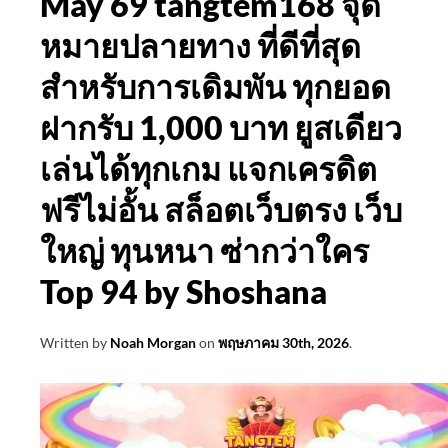
May 69 tangtem168 จุด
หมายปลายทาง ที่ดีที่สุด
สำหรับการเดิมพัน ทุกยอด
ฝากรับ 1,000 บาท ยูสเดียว
เล่นได้ทุกเกม แจกเครดิต
ฟรีไม่อั้น สล็อตเว็บตรง เว็บ
ใหญ่ ทุนหนา ซ่ากว่าใคร
Top 94 by Shoshana
Written by
Noah Morgan
on
พฤษภาคม 30th, 2026
.