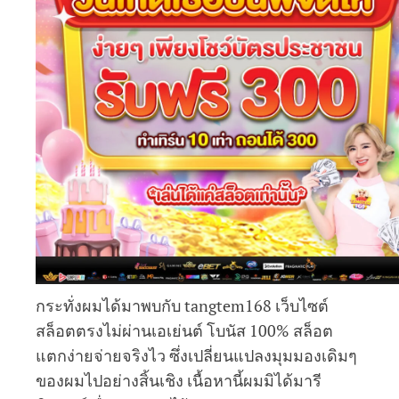
กระทั่งผมได้มาพบกับ tangtem168 เว็บไซต์
สล็อตตรงไม่ผ่านเอเย่นต์ โบนัส 100% สล็อต
แตกง่ายจ่ายจริงไว ซึ่งเปลี่ยนแปลงมุมมองเดิมๆ
ของผมไปอย่างสิ้นเชิง เนื้อหานี้ผมมิได้มารี