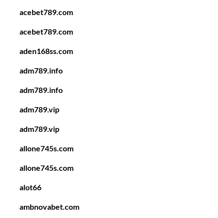
acebet789.com
acebet789.com
aden168ss.com
adm789.info
adm789.info
adm789.vip
adm789.vip
allone745s.com
allone745s.com
alot66
ambnovabet.com