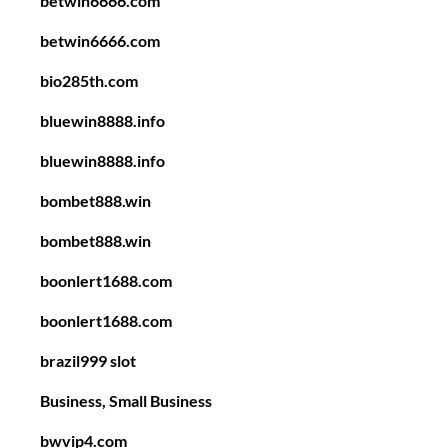
betwin6666.com
betwin6666.com
bio285th.com
bluewin8888.info
bluewin8888.info
bombet888.win
bombet888.win
boonlert1688.com
boonlert1688.com
brazil999 slot
Business, Small Business
bwvip4.com