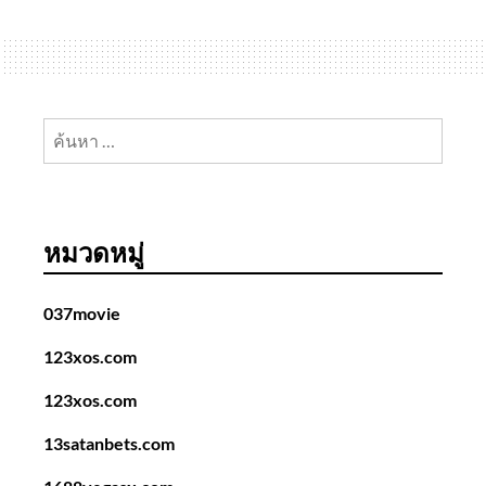
Tangtem168d.com
24
May
69
tangtem168
ค้นหา
จุด
สำหรับ:
หมาย
ปลาย
ทาง
หมวดหมู่
ที่
ดี
037movie
ที่สุด
123xos.com
สำหรับ
การ
123xos.com
เดิม
13satanbets.com
พัน
ทุก