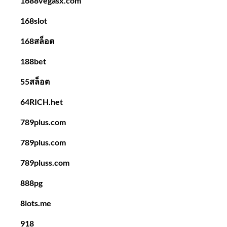
1688vegasx.com
ยอด
168slot
ฝาก
รับ
168สล็อต
1,000
188bet
บาท
ยู
55สล็อต
ส
64RICH.het
เดียว
เล่น
789plus.com
ได้
789plus.com
ทุก
เกม
789pluss.com
แจก
888pg
เครดิต
ฟรี
8lots.me
ไม่
918