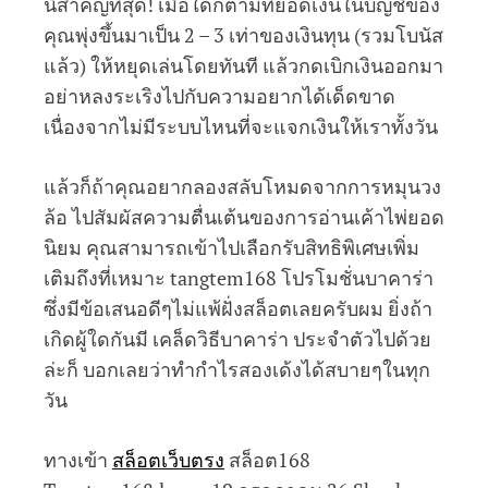
นี้สำคัญที่สุด! เมื่อใดก็ตามที่ยอดเงินในบัญชีของ
คุณพุ่งขึ้นมาเป็น 2 – 3 เท่าของเงินทุน (รวมโบนัส
แล้ว) ให้หยุดเล่นโดยทันที แล้วกดเบิกเงินออกมา
อย่าหลงระเริงไปกับความอยากได้เด็ดขาด
เนื่องจากไม่มีระบบไหนที่จะแจกเงินให้เราทั้งวัน
แล้วก็ถ้าคุณอยากลองสลับโหมดจากการหมุนวง
ล้อ ไปสัมผัสความตื่นเต้นของการอ่านเค้าไพ่ยอด
นิยม คุณสามารถเข้าไปเลือกรับสิทธิพิเศษเพิ่ม
เติมถึงที่เหมาะ tangtem168 โปรโมชั่นบาคาร่า
ซึ่งมีข้อเสนอดีๆไม่แพ้ฝั่งสล็อตเลยครับผม ยิ่งถ้า
เกิดผู้ใดกันมี เคล็ดวิธีบาคาร่า ประจำตัวไปด้วย
ล่ะก็ บอกเลยว่าทำกำไรสองเด้งได้สบายๆในทุก
วัน
ทางเข้า
สล็อตเว็บตรง
สล็อต168