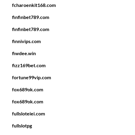
fcharoenkit168.com
finfinbet789.com
finfinbet789.com
finnivips.com
fiwdee.win
fizz169bet.com
fortune99vip.com
fox689ok.com
fox689ok.com
fullsloteiei.com
fullslotpg