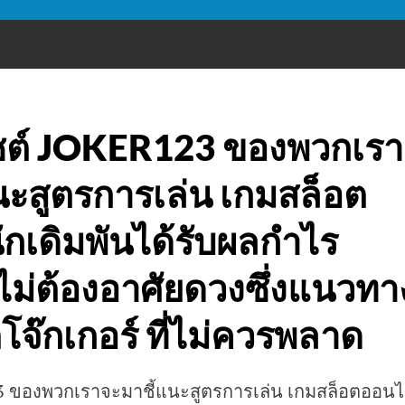
็บไซต์ JOKER123 ของพวกเรา
สูตรการเล่น เกมสล็อต
ักเดิมพันได้รับผลกำไร
ไม่ต้องอาศัยดวงซึ่งแนวทา
ตโจ๊กเกอร์ ที่ไม่ควรพลาด
R123 ของพวกเราจะมาชี้แนะสูตรการเล่น เกมสล็อตออนไ