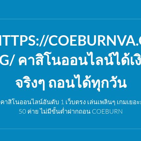
TTPS://COEBURNVA
G/ คาสิโนออนไลน์ได้เง
จริงๆ ถอนได้ทุกวัน
บคาสิโนออนไลน์อันดับ 1 เว็บตรง เล่นเพลินๆ เกมเยอะ
50 ค่าย ไม่มีขั้นต่ำฝากถอน COEBURN