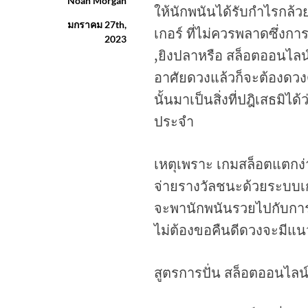
Noah Morgan
ให้นักพนันได้รับกำไรกล้ว
มกราคม 27th,
เกอร์ ที่ไม่ควรพลาดซึ่งกา
2023
,ยิงปลาหรือ สล็อตออนไลน์ 
อาศัยดวงแล้วก็จะต้องดวง
นั้นมาเป็นสิ่งที่ปฎิเสธมิไ
ประจำ
เหตุเพราะ เกมสล็อตแตกง่
จ่ายรางวัลชนะด้วยระบบเก
จะพานักพนันรวยไปกับการเ
ไม่ต้องขอคืนดีดวงจะมีแน
สูตรการปั่น สล็อตออนไลน์เ