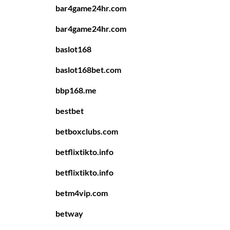
bar4game24hr.com
bar4game24hr.com
baslot168
baslot168bet.com
bbp168.me
bestbet
betboxclubs.com
betflixtikto.info
betflixtikto.info
betm4vip.com
betway