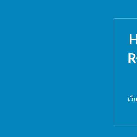
Skip
to
content
H
R
เว็