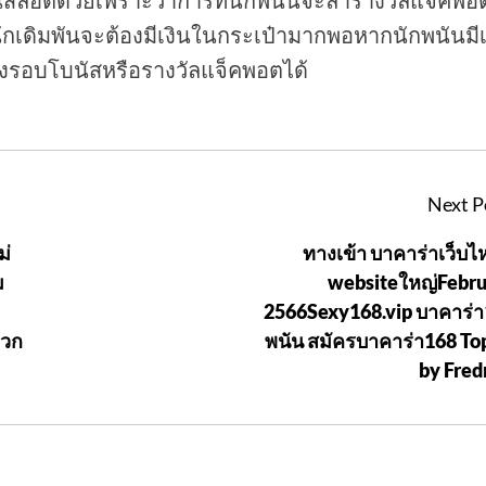
่นสล็อตด้วยเพราะว่าการที่นักพนันจะล่ารางวัลแจ็คพอ
ักเดิมพันจะต้องมีเงินในกระเป๋ามากพอหากนักพนันมีเ
ึงรอบโบนัสหรือรางวัลแจ็คพอตได้
Next P
ม่
ทางเข้า บาคาร่าเว็บไ
ม
websiteใหญ่Febr
2566Sexy168.vip บาคาร่
พวก
พนัน สมัครบาคาร่า168 To
by Fred