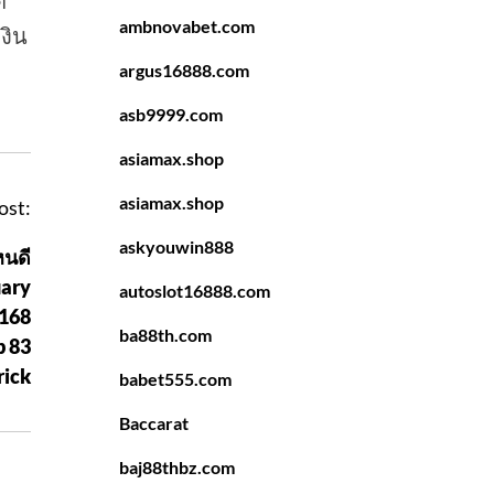
ต
ambnovabet.com
งิน
argus16888.com
asb9999.com
asiamax.shop
asiamax.shop
ost:
askyouwin888
หนดี
uary
autoslot16888.com
า168
ba88th.com
p 83
rick
babet555.com
Baccarat
baj88thbz.com