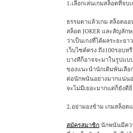
1.เลือกเล่นเกมสล็อตที่จบ
ธรรมดาแล้วเกม สล็อตออน
สล็อต JOKER และสัญลักษณ์
ว่าเป็นเกงที่ได้ผลระยะย
เว็บไซต์ตรง ถึง100รอบหร
บางทีก็อาจจะมาในรูปแบบเ
ของแนะนำนักเดิมพันเลือ
ต่อนักพนันอย่างมากแน่นอน
จะไม่มีเยอะมากแต่ก็ยังดียิ
2.อย่ามองข้าม เกมสล็อตแ
สมัครสมาชิก
นักพนันมีคว