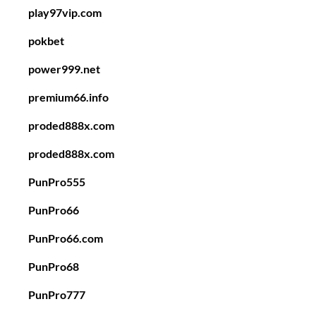
play97vip.com
pokbet
power999.net
premium66.info
proded888x.com
proded888x.com
PunPro555
PunPro66
PunPro66.com
PunPro68
PunPro777