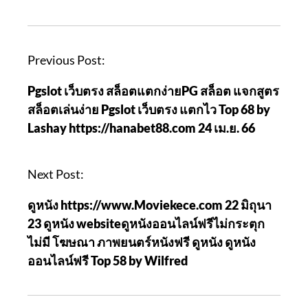
P
Previous Post:
o
Pgslot เว็บตรง สล็อตแตกง่ายPG สล็อต แจกสูตร
s
สล็อตเล่นง่าย Pgslot เว็บตรง แตกไว Top 68 by
t
Lashay https://hanabet88.com 24 เม.ย. 66
n
a
v
Next Post:
i
ดูหนัง https://www.Moviekece.com 22 มิถุนา
g
23 ดูหนัง websiteดูหนังออนไลน์ฟรีไม่กระตุก
a
ไม่มี โฆษณา ภาพยนตร์หนังฟรี ดูหนัง ดูหนัง
t
ออนไลน์ฟรี Top 58 by Wilfred
i
o
n