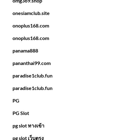
omg369.shop
onesiamclub.site
onoplus168.com
onoplus168.com
panama888
pananthai99.com
paradise1club.fun
paradise1club.fun
PG
PG Slot
pg slot ทางเข้า
pg slot เว็บตรง