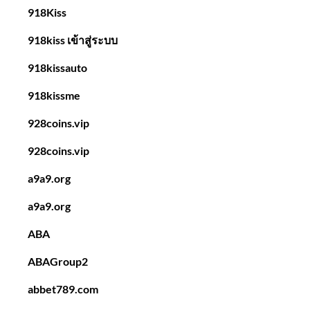
918Kiss
918kiss เข้าสู่ระบบ
918kissauto
918kissme
928coins.vip
928coins.vip
a9a9.org
a9a9.org
ABA
ABAGroup2
abbet789.com