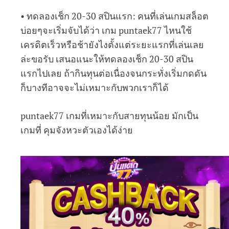
• ทดลองเช็ก 20-30 สปินแรก: คนที่เล่นเกมสล็อต
บ่อยๆจะเริ่มจับได้ว่า เกม puntaek77 ไหนใช้
เครดิตเร็วหรือช้ายังไงตั้งแต่ระยะแรกที่เล่นเลย
ล่ะขอรับ เสนอแนะให้ทดลองเช็ก 20-30 สปิน
แรกไปเลย ถ้ากินทุนต่อเนื่องจนกระทั่งเริ่มกดดัน
ก็บางทีอาจจะไม่เหมาะกับพวกเราก็ได้
puntaek77 เกมที่เหมาะกับสายทุนน้อย มักเป็น
เกมที่ คุมจังหวะตัวเองได้ง่าย