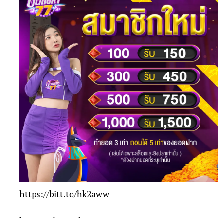
https://bitt.to/hk2aww