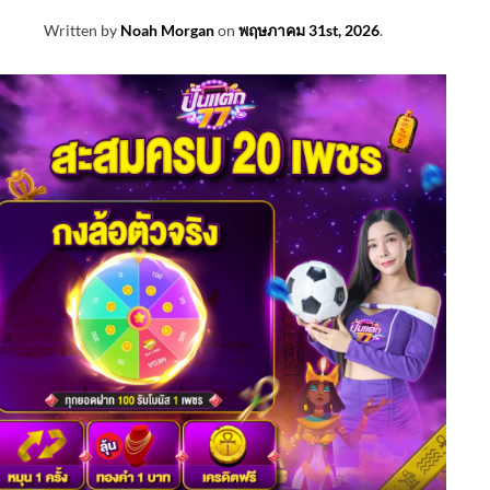
Written by
Noah Morgan
on
พฤษภาคม 31st, 2026
.