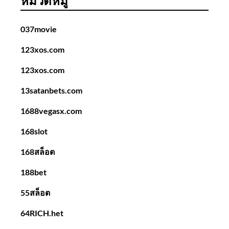
หมวดหมู่
037movie
123xos.com
123xos.com
13satanbets.com
1688vegasx.com
168slot
168สล็อต
188bet
55สล็อต
64RICH.het