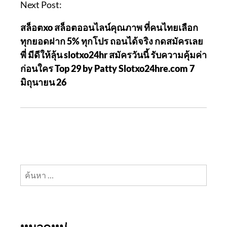
a
Next Post:
t
สล็อตxo สล็อตออนไลน์คุณภาพ ที่คนไทยเลือก
i
ทุกยอดฝาก 5% ทุกโปร ถอนได้จริง กดสมัครเลย
o
พี่ มีดีให้ลุ้น slotxo24hr สมัครวันนี้ รับความคุ้มค่า
n
ก่อนใคร Top 29 by Patty Slotxo24hre.com 7
มิถุนายน 26
ค้นหา
สำหรับ: