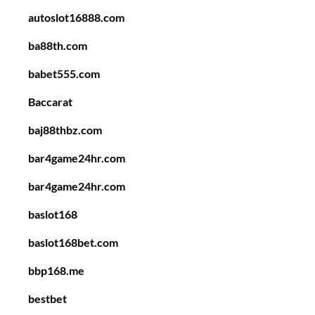
autoslot16888.com
ba88th.com
babet555.com
Baccarat
baj88thbz.com
bar4game24hr.com
bar4game24hr.com
baslot168
baslot168bet.com
bbp168.me
bestbet