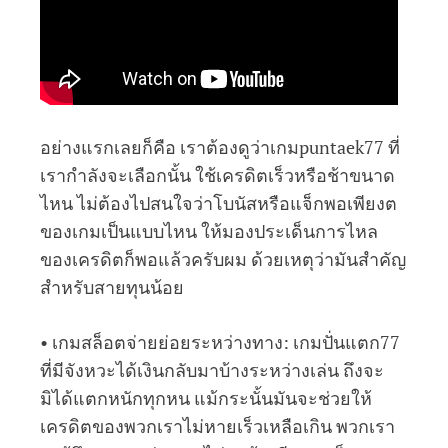
อย่างแรกเลยก็คือ เราต้องดูว่าเกมpuntaek77 ที่
เรากำลังจะเลือกนั้น ใช้เครดิตเร็วหรือช้าขนาด
ไหน ไม่ต้องไปสนใจว่าโบนัสหรือแจ็กพอเพียงต
ของเกมเป็นแบบไหน ให้มองประเด็นการไหล
ของเครดิตก็พอแล้วครับผม ด้วยเหตุว่ามันสำคัญ
สำหรับสายทุนน้อย
• เกมสล็อตจ่ายย่อยระหว่างทาง: เกมปั่นแตก77
ที่มีจังหวะได้เงินกลับมาบ้างระหว่างเล่น ถึงจะ
มิได้แตกหนักทุกหน แม้กระนั้นมันจะช่วยให้
เครดิตของพวกเราไม่หายเร็วเหลือเกิน พวกเรา