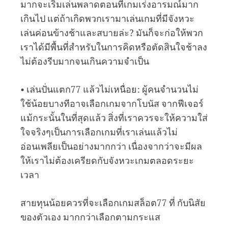
มากจะเริ่มเล่นพลาดตอนที่เกมเร่งอารมณ์มาก
เกินไป แต่ถ้าเกิดพวกเรามาเล่นเกมที่มีจังหวะ
เล่นค่อนข้างช้าและสบายล่ะ? มันก็จะก่อให้พวก
เราได้มีพื้นที่สำหรับในการคิดหรือตัดสินใจช้าลง
ไม่ต้องรีบมากจนเกินความจำเป็น
• เล่นปั่นแตก77 แล้วไม่เหนื่อย: ผู้คนจำนวนไม่
ใช้น้อยบางทีอาจเลือกเกมจากโบนัส จากฟีเจอร์
แม้กระนั้นในที่สุดแล้ว สิ่งที่เราควรจะให้ความใส่
ใจจริงๆเป็นการเลือกเกมที่เราเล่นแล้วไม่
อ่อนเพลียเป็นอย่างมากกว่า เนื่องจากว่าจะมีผล
ให้เราไม่ต้องเครียดกับจังหวะเกมตลอดระยะ
เวลา
สายทุนน้อยควรที่จะเลือกเกมสล็อต77 ที่ กับนิสัย
ของตัวเอง มากกว่าเลือกตามกระแส