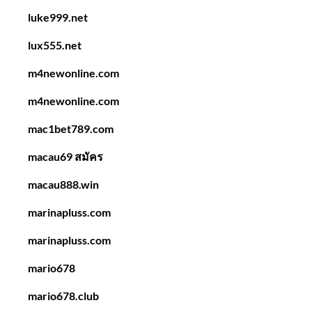
luke999.net
lux555.net
m4newonline.com
m4newonline.com
mac1bet789.com
macau69 สมัคร
macau888.win
marinapluss.com
marinapluss.com
mario678
mario678.club