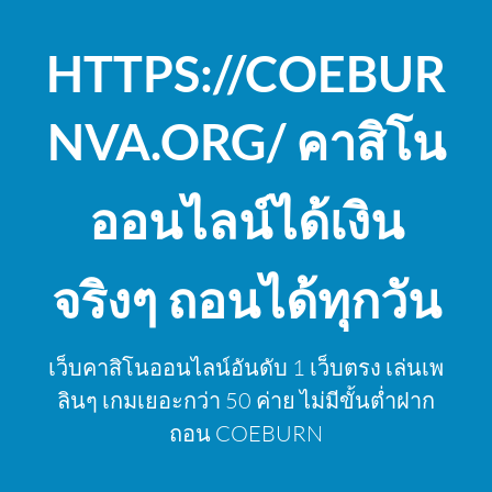
Skip
to
HTTPS://COEBUR
content
NVA.ORG/ คาสิโน
ออนไลน์ได้เงิน
จริงๆ ถอนได้ทุกวัน
เว็บคาสิโนออนไลน์อันดับ 1 เว็บตรง เล่นเพ
ลินๆ เกมเยอะกว่า 50 ค่าย ไม่มีขั้นต่ำฝาก
ถอน COEBURN