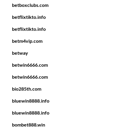
betboxclubs.com
betflixtikto.info
betflixtikto.info
betm4vip.com
betway
betwin6666.com
betwin6666.com
bio285th.com
bluewin8888.info
bluewin8888.info
bombet888.win