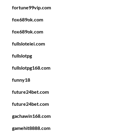
fortune99vip.com
fox689ok.com
fox689ok.com
fullsloteiei.com
fullslotpg
fullslotpg168.com
funny18
future24bet.com
future24bet.com
gachawin168.com
gamehit8888.com