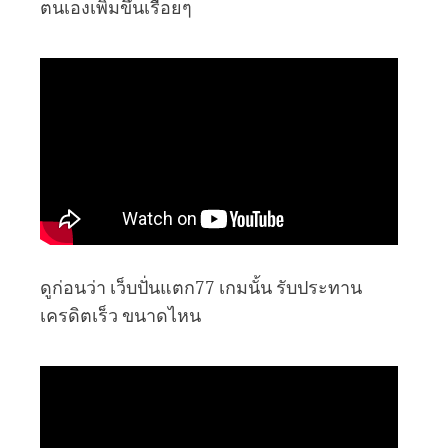
ตนเองเพิ่มขึ้นเรื่อยๆ
ดูก่อนว่า เว็บปั่นแตก77 เกมนั้น รับประทาน
เครดิตเร็ว ขนาดไหน