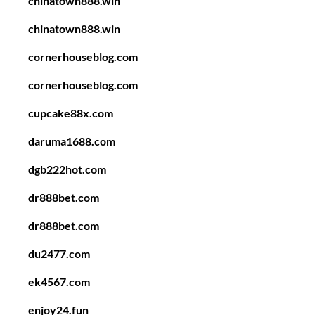
chinatown888.win
chinatown888.win
cornerhouseblog.com
cornerhouseblog.com
cupcake88x.com
daruma1688.com
dgb222hot.com
dr888bet.com
dr888bet.com
du2477.com
ek4567.com
enjoy24.fun