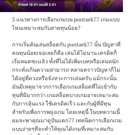
3 แนวทางการเลือกเกมบน puntaek77 เกมแบบ
ไหนเหมาะสมกับสายทุนน้อย?
การเริ่มต้นเล่นสล็อตกับ puntaek77 นั้น ปัญหาที่
คนทุนน้อยเจอเลยก็คือ เล่นได้ไม่นาน เครดิตก็
เริ่มหมดซะแล้ว ทั้งที่ไม่ได้เพิ่มเบทหรือเล่นหนัก
กระทั่งเกินความสามารถ หลายคราวปัญหาก็ไม่
ได้อยู่ที่ดวงหรือจังหวะการเล่นครับ แม้กระนั้น
มันมีเหตุมาจากการเลือกเกมสล็อตที่ไม่เข้ากับ
ทุนที่มีมากกว่า เกมสล็อตบางเกมอาจเหมาะสม
กับการลุ้นแรง ใช้เครดิตเร็ว และกับผู้ที่มีทุน
สำหรับเพื่อการพยุงเกม โดยเหตุนี้ ในบทความนี้
ผมจะพาคุณมาดูปั่นแตก77 เทคนิคการเลือกเกม
แบบง่ายๆที่จะทำให้คุณได้เกมที่เหมาะสมกับ