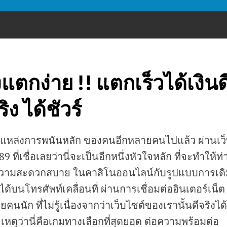
แตกง่าย !! แตกเร็วได้เงินด
ง ได้ชัวร์
นแหล่งการพนันหลัก ของคนอีกหลายคนไปแล้ว ผ่านเว
ี่เชื่อเลยว่านี่จะเป็นอีกหนึ่งหัวใจหลัก ที่จะทำให้ท่
้อมความสะดวกสบาย ในคาสิโนออนไลน์กับรูปแบบการเด
ด้บนโทรศัพท์เคลื่อนที่ ผ่านการเชื่อมต่ออินเตอร์เน็ต
นนัก ที่ไม่รู้เนื่องจากว่าเว็บไซต์ของเรานั้นดีจริงได้
เหตุว่านี่คือเกมทางเลือกที่สุดยอด ต่อความพร้อมต่อ