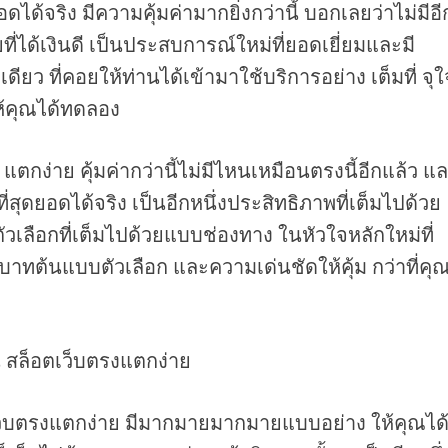
ดได้จริง มีความคุ้มค่ามากยิ่งกว่านี้ บอกเลยว่าไม่มีอี
ยที่ได้เงินดี เป็นประสบการณ์ใหม่ที่ยอดเยี่ยมและมี
ยว ที่คอยให้ท่านได้เข้ามาใช้บริการอย่าง เต็มที่ จุใ
ให้คุณได้ทดลอง
 แตกง่าย คุ้มค่ากว่านี้ไม่มีไหนเหมือนตรงนี้อีกแล้ว แ
่สุดยอดได้จริง เป็นอีกหนึ่งประสิทธิภาพที่เต็มไปด้วย
นตัวเลือกที่เต็มไปด้วยแบบช่องทาง ในหัวใจหลักใหม่ที่
าทต้นแบบตัวเลือก และความเด่นชัดให้คุ้ม กว่าที่คุ
 สล็อตเว็บตรงแตกง่าย
เว็บตรงแตกง่าย มีมากมายมากมายแบบอย่าง ให้คุณได