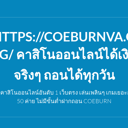
TTPS://COEBURNVA
G/ คาสิโนออนไลน์ได้เง
จริงๆ ถอนได้ทุกวัน
บคาสิโนออนไลน์อันดับ 1 เว็บตรง เล่นเพลินๆ เกมเยอะ
50 ค่าย ไม่มีขั้นต่ำฝากถอน COEBURN