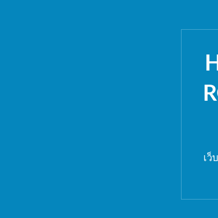
Skip
to
content
H
R
เว็