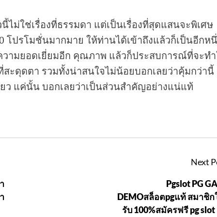
ไม่ใช่เรื่องที่ธรรมดา แต่เป็นเรื่องที่สุดแสนจะพิเศษ
10 โปรโมชั่นมากมาย ให้ท่านได้เข้าถึงแล้วก็เป็นอีกหนึ
ความยอดเยี่ยมอีก คุณภาพ แล้วก็ประสบการณ์ที่จะทำ
ที่สะดุดตา รวมทั้งน่าสนใจไม่น้อยบอกเลยว่าคุ้มกว่านี้
ี่เดียว แค่นั้น บอกเลยว่าเป็นส่วนสำคัญอย่างแน่แท้
Next P
นำ
Pgslot PG G
มา
DEMOสล็อตpgแท้ สมาชิกใ
รับ 100%สมัครฟรี pg slot 