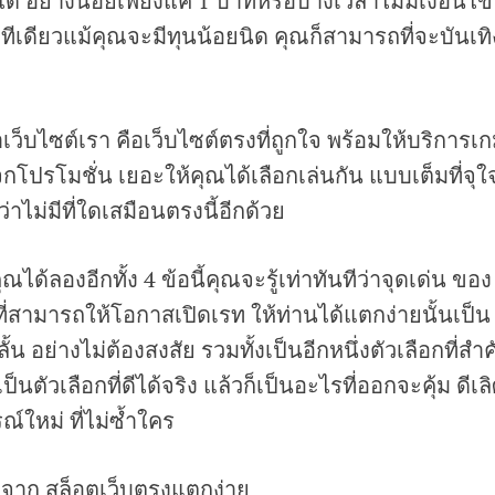
ด้ อย่างน้อยเพียงแค่ 1 บาทหรือบางเวลาไม่มีเงื่อนไข
เดียวแม้คุณจะมีทุนน้อยนิด คุณก็สามารถที่จะบันเทิ
าเว็บไซต์เรา คือเว็บไซต์ตรงที่ถูกใจ พร้อมให้บริการเ
กโปรโมชั่น เยอะให้คุณได้เลือกเล่นกัน แบบเต็มที่จุใ
าไม่มีที่ใดเสมือนตรงนี้อีกด้วย
ณได้ลองอีกทั้ง 4 ข้อนี้คุณจะรู้เท่าทันทีว่าจุดเด่น ของ
ที่สามารถให้โอกาสเปิดเรท ให้ท่านได้แตกง่ายนั้นเป็น
ีกลั้น อย่างไม่ต้องสงสัย รวมทั้งเป็นอีกหนึ่งตัวเลือกที่สำ
็นตัวเลือกที่ดีได้จริง แล้วก็เป็นอะไรที่ออกจะคุ้ม ดีเล
ใหม่ ที่ไม่ซ้ำใคร
จาก สล็อตเว็บตรงแตกง่าย