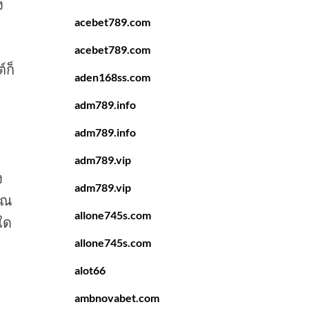
ง
acebet789.com
acebet789.com
์ก็
aden168ss.com
adm789.info
adm789.info
adm789.vip
ง
adm789.vip
ุณ
allone745s.com
่ใด
allone745s.com
alot66
ambnovabet.com