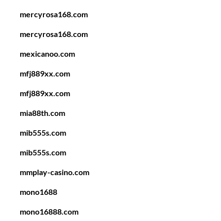
mercyrosa168.com
mercyrosa168.com
mexicanoo.com
mfj889xx.com
mfj889xx.com
mia88th.com
mib555s.com
mib555s.com
mmplay-casino.com
mono1688
mono16888.com