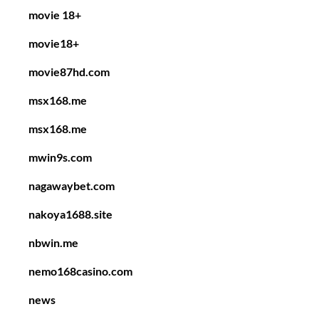
movie 18+
movie18+
movie87hd.com
msx168.me
msx168.me
mwin9s.com
nagawaybet.com
nakoya1688.site
nbwin.me
nemo168casino.com
news