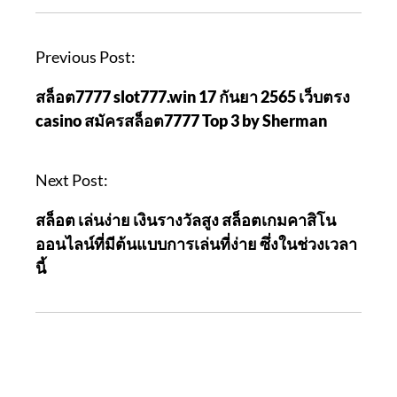
P
Previous Post:
o
สล็อต7777 slot777.win 17 กันยา 2565 เว็บตรง
s
casino สมัครสล็อต7777 Top 3 by Sherman
t
n
a
Next Post:
v
สล็อต เล่นง่าย เงินรางวัลสูง สล็อตเกมคาสิโน
i
ออนไลน์ที่มีต้นแบบการเล่นที่ง่าย ซึ่งในช่วงเวลา
g
นี้
a
t
i
o
n