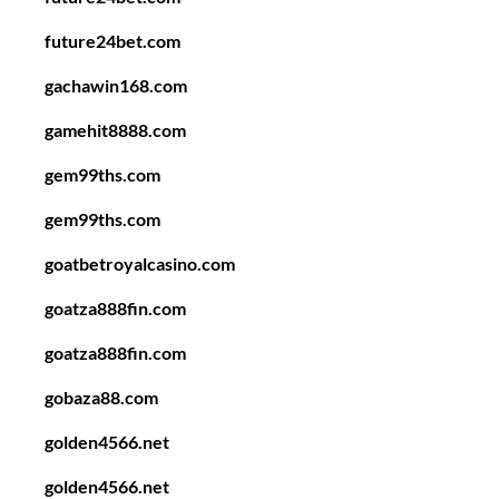
future24bet.com
gachawin168.com
gamehit8888.com
gem99ths.com
gem99ths.com
goatbetroyalcasino.com
goatza888fin.com
goatza888fin.com
gobaza88.com
golden4566.net
golden4566.net