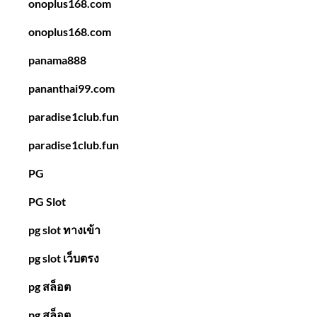
onoplus168.com
onoplus168.com
panama888
pananthai99.com
paradise1club.fun
paradise1club.fun
PG
PG Slot
pg slot ทางเข้า
pg slot เว็บตรง
pg สล็อต
pg สล็อต