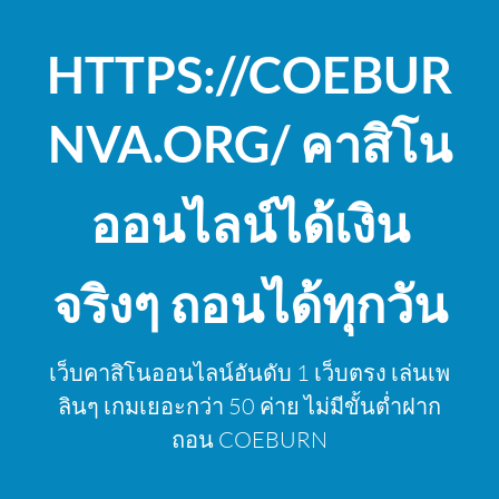
Skip
to
HTTPS://COEBUR
content
NVA.ORG/ คาสิโน
ออนไลน์ได้เงิน
จริงๆ ถอนได้ทุกวัน
เว็บคาสิโนออนไลน์อันดับ 1 เว็บตรง เล่นเพ
ลินๆ เกมเยอะกว่า 50 ค่าย ไม่มีขั้นต่ำฝาก
ถอน COEBURN