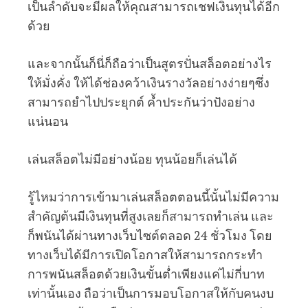
เป็นลำดับจะมีผลให้คุณสามารถเชฟเงินทุนได้อีก
ด้วย
และจากนั้นก็นี่ก็ถือว่าเป็นสูตรปั่นสล็อตอย่างไร
ให้มั่งคั่ง ให้ได้ช่องคว้าเงินรางวัลอย่างง่ายๆซึ่ง
สามารถยำไปประยุกต์ ค้ำประกันว่าปังอย่าง
แน่นอน
เล่นสล็อตไม่มีอย่างน้อย ทุนน้อยก็เล่นได้
รู้ไหมว่าการเข้ามาเล่นสล็อตตอนนี้นั้นไม่มีความ
สำคัญต้นมีเงินทุนที่สูงเลยก็สามารถทำเล่น และ
ก็พนันได้ผ่านทางเว็บไซต์ตลอด 24 ชั่วโมง โดย
ทางเว็บได้มีการเปิดโอกาสให้สามารถกระทำ
การพนันสล็อตด้วยเงินขั้นต่ำเพียงแค่ไม่กี่บาท
เท่านั้นเอง ถือว่าเป็นการมอบโอกาสให้กับคนงบ