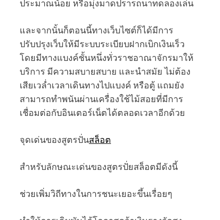
ประมาณน้อย หรือมุ่งมาดปรารถนาทดลองเล่น
และจากนั้นก็ตอนนี้ทางเว็บไซต์ก็ได้มีการ
ปรับปรุงเว็บให้มีระบบระเบียบฝากเบิกเงินเร็ว
โดยมีทางแบงค์ชั้นหนึ่งทั่วราชอาณาจักรมาให้
บริการ มีความสบายสบาย และนำสมัย ไม่ต้อง
เสียเวล่ำเวลาเดินทางไปแบงค์ หรือตู้ แถมยัง
สามารถทำพนันผ่านเครื่องใช้ไม้สอยที่มีการ
เชื่อมต่อกับอินเตอร์เน็ตได้ตลอดเวลาอีกด้วย
จุดเด่นของสูตรปั่น
สล็อต
สำหรับลักษณะเด่นของสูตรปั่ยสล็อตมีดังนี้
ช่วยเพิ่มวิถีทางในการชนะเยอะขึ้นเรื่อยๆ