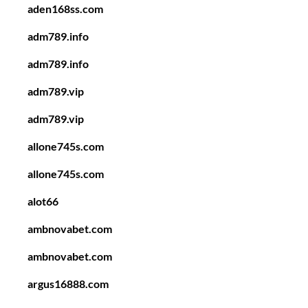
aden168ss.com
adm789.info
adm789.info
adm789.vip
adm789.vip
allone745s.com
allone745s.com
alot66
ambnovabet.com
ambnovabet.com
argus16888.com