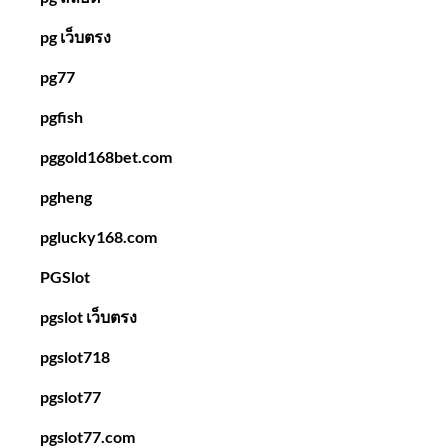
pg เว็บตรง
pg77
pgfish
pggold168bet.com
pgheng
pglucky168.com
PGSlot
pgslot เว็บตรง
pgslot718
pgslot77
pgslot77.com