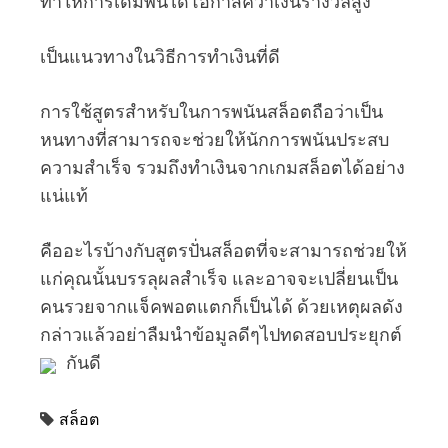
ทำให้การเดิมพันได้โอกาสคว้าเงินรางวัลสูง
เป็นแนวทางในวิธีการทำเงินที่ดี
การใช้สูตรสำหรับในการพนันสล็อตถือว่าเป็น
หนทางที่สามารถจะช่วยให้นักการพนันประสบ
ความสำเร็จ รวมถึงทำเงินจากเกมสล็อตได้อย่าง
แน่แท้
คืออะไรบ้างกับสูตรปั่นสล็อตที่จะสามารถช่วยให้
แก่คุณนั้นบรรลุผลสำเร็จ และอาจจะเปลี่ยนเป็น
คนรวยจากแจ็คพอตแตกก็เป็นได้ ด้วยเหตุผลดัง
กล่าวแล้วอย่าลืมนำข้อมูลดีๆไปทดสอบประยุกต์
กันดี
สล็อต