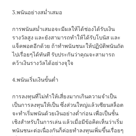
3.พนันอย่างสม่ำเสมอ
การพนันสม่ำเสมอจะมีผลให้ได้ช่องได้รับเงิน
รางวัลสูง และยังสามารถทำให้ได้รับโบนัส และ
แจ็คพอตอีกด้วย ถ้าทำพนันชนะให้ปฏิบัติพนันถัด
ไปเรื่อยๆได้ทันที รับประกันว่าคุณจะสามารถ
คว้าเงินรางวัลได้อย่างจุใจ
4.พนันเริ่มเงินขั้นต่ำ
การลงทุนที่ไม่ทำให้เสี่ยงมากเกินความจำเป็น
เป็นการลงทุนให้เป็น ซึ่งส่วนใหญ่แล้วเซียนสล็อต
จะทำเริ่มพนันด้วยเงินอย่างต่ำก่อน เพื่อเป็นชั้น
เชิงสำหรับในการเล่น แล้วเมื่อมีข้อคิดเห็นว่าเริ่ม
พนันชนะต่อเนื่องกันก็ค่อยทำลงทุนเพิ่มขึ้นเรื่อยๆ