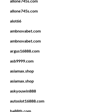
allone745s.com
allone745s.com
alot66
ambnovabet.com
ambnovabet.com
argus16888.com
asb9999.com
asiamax.shop
asiamax.shop
askyouwin888
autoslot16888.com
ba88th.com