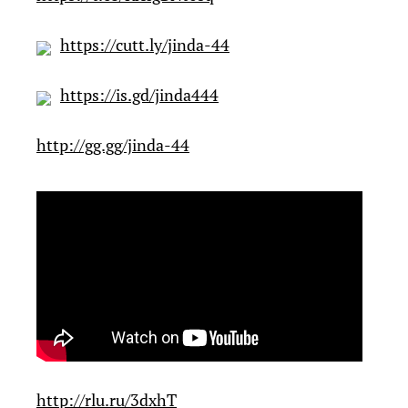
https://cutt.ly/jinda-44
https://is.gd/jinda444
http://gg.gg/jinda-44
http://rlu.ru/3dxhT