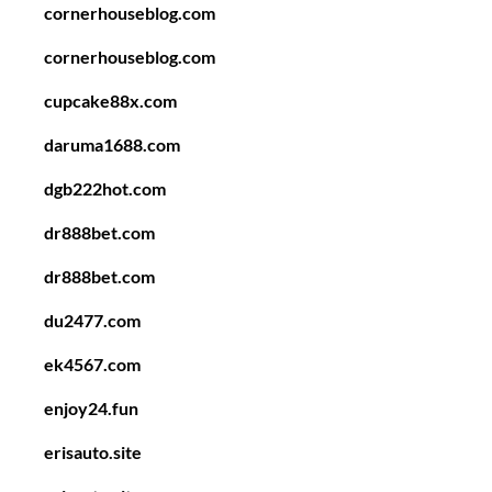
cornerhouseblog.com
cornerhouseblog.com
cupcake88x.com
daruma1688.com
dgb222hot.com
dr888bet.com
dr888bet.com
du2477.com
ek4567.com
enjoy24.fun
erisauto.site