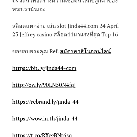
มีทั้งสิ้น เพื่อสร้างความเชื่อมั่นให้กับลูกค้าของ
พวกเรานั่นเอง
สล็อตแตกง่าย เล่น slot Jinda44.com 24 April
23 Jeffrey casino สล็อต44มาแรงที่สุด Top 16
ขอขอบพระคุณ Ref.
สมัครคาสิโนออนไลน์
https://bit.ly/jinda44-com
http://ow.ly/90LN50N4fqJ
https://rebrand.ly/jinda-44
https://wow.in.th/jinda-44
https://t.co/RXcgBNt6sq