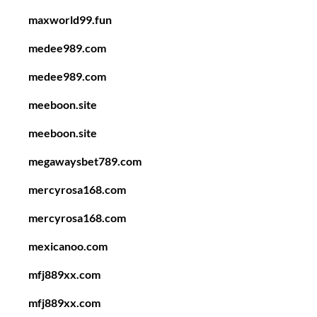
maxworld99.fun
medee989.com
medee989.com
meeboon.site
meeboon.site
megawaysbet789.com
mercyrosa168.com
mercyrosa168.com
mexicanoo.com
mfj889xx.com
mfj889xx.com