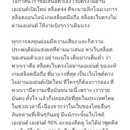
โอกาสนี้ เราขอเสนอตัวเอง เว็บตรงไม่ผ่าน
เอเย่นต์เปิดใหม่ สล็อต44 ที่จะมาผลิกโฉมวงการ
สล็อตออนไลน์ เกมสล็อตมือถือ สล็อตเว็บตรงไม่
ผ่านเอเย่นต์ ให้งามปังๆกว่าเดิมแรง
ทุกการลงทุนย่อมมีความเสี่ยง และก็ความ
ประพฤติย่อมส่งผลที่ตามมาเสมอ หาเว็บสล็อต
ขอเสนอตัวเอง อย่างแน่ใจ เต็มปากเต็มคำ ว่า
พวกเราคือ สล็อตเว็บตรงไม่ผ่านเอเย่นต์ ของแท้
เกมสล็อตมือถือ ที่มาแรงที่สุด เป็น เว็บไซต์ตรง
ไม่ผ่านเอเย่นต์เปิดใหม่ ที่ใครๆก็ต้องการลอง ที่
พวกเรามีความเชื่อมั่นขนาดนี้ เพราะ เรารวย
มั่นคง ตั้งใจ แล้วก็ปลอดภัยที่สุดในประเทศไทย
ในช่วงเวลานี้ เนื่องจากว่าในเว็บของไทยอื่นๆ
ล้นหลามที่เห็นๆกันอยู่ มีแม้กระนั้นเว็บไซต์
เอเย่นต์ เอเย่นต์ 90% อะลองคิดดู ไม่ได้มาพูดดิส