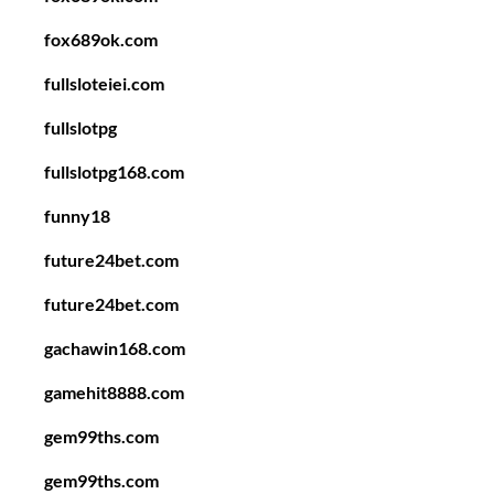
fox689ok.com
fullsloteiei.com
fullslotpg
fullslotpg168.com
funny18
future24bet.com
future24bet.com
gachawin168.com
gamehit8888.com
gem99ths.com
gem99ths.com