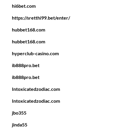
hi6bet.com
https://sretthi99.bet/enter/
hubbet168.com
hubbet168.com
hyperclub-casino.com
ib888pro.bet
ib888pro.bet
Intoxicatedzodiac.com
Intoxicatedzodiac.com
jbo355
jinda55