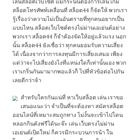
เล่นสล็อตเว็บไซต์ แม้กระนั้นต้องการเล่น เกม
สล็อตโทรศัพท์เคลื่อนที่ สล็อต44 ก็จัดให้ พวกเรา
รู้เรื่องว่าความไม่เป็นอันตรายที่ทุกคนอยากเป็น
แบบไหน สล็อตเว็บไซต์ตรงไม่ผ่านเอเย่นต์อย่าง
พวกเรา สล็อต44 ก็จำต้องจัดให้อยู่แล้วแรง นอก
นั้น สล็อต44 ยังเชื่อว่า ทุกคนยอมรับความเสี่ยง
ได้ เนื่องจากว่าการลงทุนมีการเสี่ยงเสมอ เพียง
แต่ว่าจะไปเสี่ยงยังไงที่แหน่งใดก็เท่านั้นเอง พวก
เราเกริ่นกันมามากพอแล้วก็ ไปที่หัวข้อต่อไปกัน
เลยดีกว่าจ้า
สำหรับใครกันแน่ที่ หาเว็บสล็อต เล่น เราขอ
เสนอแนะว่า จำเป็นที่จะต้องหา สมัครสล็อต
ออนไลน์ที่เหมาะสมถูกทาง ไม่งั้นจะเข้าไปโดน
หลอกกินตังฟรีได้นะจ๊ะ เล่น เว็บตรงไม่ผ่าน
เอเย่นต์เปิดใหม่ ก็ควรมีกระบวนการน้า ใน