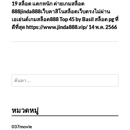
19 สล็อต แตกหนัก ค่ายเกมสล็อต
o
888jinda888เว็บคาสิโนสล็อตเว็บตรงไม่ผ่าน
n
เอเย่นต์เกมสล็อต888 Top 45 by Basil สล็อต pg ที่
ดีที่สุด https://www.jinda888.vip/ 14 พ.ค. 2566
ค้นหา
สำหรับ:
หมวดหมู่
037movie