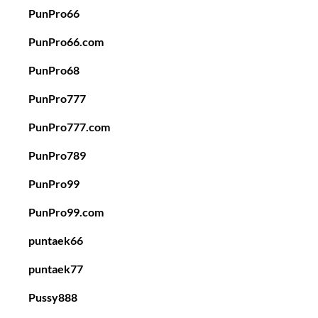
PunPro66
PunPro66.com
PunPro68
PunPro777
PunPro777.com
PunPro789
PunPro99
PunPro99.com
puntaek66
puntaek77
Pussy888