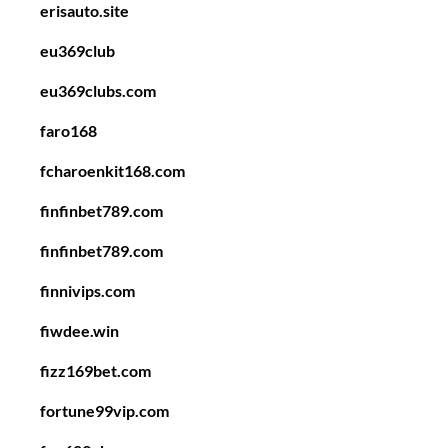
erisauto.site
eu369club
eu369clubs.com
faro168
fcharoenkit168.com
finfinbet789.com
finfinbet789.com
finnivips.com
fiwdee.win
fizz169bet.com
fortune99vip.com