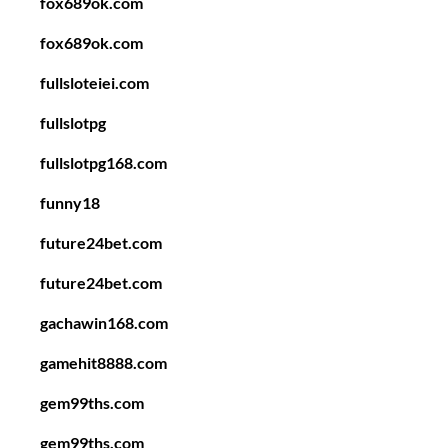
fox689ok.com
fox689ok.com
fullsloteiei.com
fullslotpg
fullslotpg168.com
funny18
future24bet.com
future24bet.com
gachawin168.com
gamehit8888.com
gem99ths.com
gem99ths.com