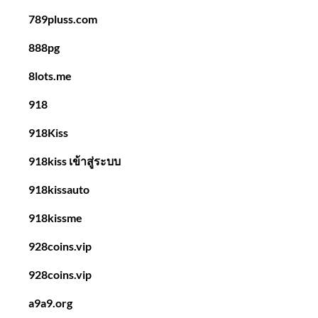
789pluss.com
888pg
8lots.me
918
918Kiss
918kiss เข้าสู่ระบบ
918kissauto
918kissme
928coins.vip
928coins.vip
a9a9.org