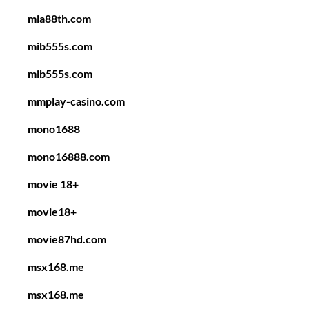
mia88th.com
mib555s.com
mib555s.com
mmplay-casino.com
mono1688
mono16888.com
movie 18+
movie18+
movie87hd.com
msx168.me
msx168.me