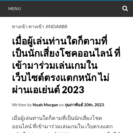
S
MENU
ทางเข้า ทางเข้า JINDA888
เมื่อผู้เล่นท่านใดก็ตามที่
เป็นนักเสี่ยงโชคออนไลน์ ที่
เข้ามาร่วมเล่นเกมใน
เว็บไซต์ตรงแตกหนัก ไม่
ผ่านเอเย่นต์ 2023
Written by
Noah Morgan
on
กุมภาพันธ์ 20th, 2023
.
เมื่อผู้เล่นท่านใดก็ตามที่เป็นนักเสี่ยงโชค
ออนไลน์ ที่เข้ามาร่วมเล่นเกมใน เว็บตรงแตก