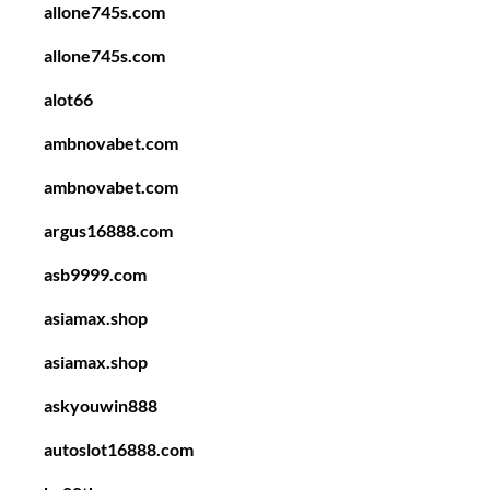
allone745s.com
allone745s.com
alot66
ambnovabet.com
ambnovabet.com
argus16888.com
asb9999.com
asiamax.shop
asiamax.shop
askyouwin888
autoslot16888.com