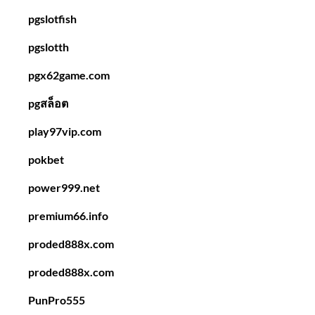
pgslotfish
pgslotth
pgx62game.com
pgสล็อต
play97vip.com
pokbet
power999.net
premium66.info
proded888x.com
proded888x.com
PunPro555