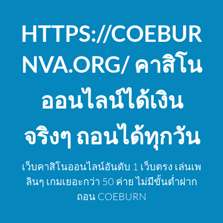
Skip
to
HTTPS://COEBUR
content
NVA.ORG/ คาสิโน
ออนไลน์ได้เงิน
จริงๆ ถอนได้ทุกวัน
เว็บคาสิโนออนไลน์อันดับ 1 เว็บตรง เล่นเพ
ลินๆ เกมเยอะกว่า 50 ค่าย ไม่มีขั้นต่ำฝาก
ถอน COEBURN