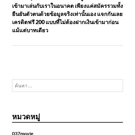
เข้ามาเล่นกับเราในอนาคต เพียงแค่สมัครรวมทั้ง
i
ยืนยันตัวตนด้วยข้อมูลจริงเท่านั้นเอง แจกกันเลย
o
เครดิตฟรี 200 แบบที่ไม่ต้องฝากเงินเข้ามาก่อน
n
แม้แต่บาทเดียว
ค้นหา
สำหรับ:
หมวดหมู่
037movie