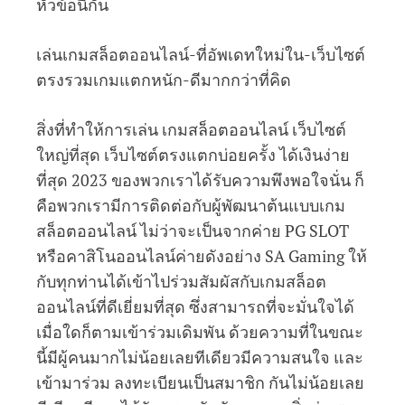
หัวข้อนี้กัน
เล่นเกมสล็อตออนไลน์-ที่อัพเดทใหม่ใน-เว็บไซต์
ตรงรวมเกมแตกหนัก-ดีมากกว่าที่คิด
สิ่งที่ทำให้การเล่น เกมสล็อตออนไลน์ เว็บไซต์
ใหญ่ที่สุด เว็บไซต์ตรงแตกบ่อยครั้ง ได้เงินง่าย
ที่สุด 2023 ของพวกเราได้รับความพึงพอใจนั่น ก็
คือพวกเรามีการติดต่อกับผู้พัฒนาต้นแบบเกม
สล็อตออนไลน์ ไม่ว่าจะเป็นจากค่าย PG SLOT
หรือคาสิโนออนไลน์ค่ายดังอย่าง SA Gaming ให้
กับทุกท่านได้เข้าไปร่วมสัมผัสกับเกมสล็อต
ออนไลน์ที่ดีเยี่ยมที่สุด ซึ่งสามารถที่จะมั่นใจได้
เมื่อใดก็ตามเข้าร่วมเดิมพัน ด้วยความที่ในขณะ
นี้มีผู้คนมากไม่น้อยเลยทีเดียวมีความสนใจ และ
เข้ามาร่วม ลงทะเบียนเป็นสมาชิก กันไม่น้อยเลย