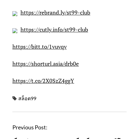
https://rebrand.ly/st99-club
https://cutly.info/st99-club
https://bitt.to/1vuvqv
https://shorturl.asia/drb0e
https://t.co/2X0SzZ4ggY
สล็อต99
P
Previous Post:
o