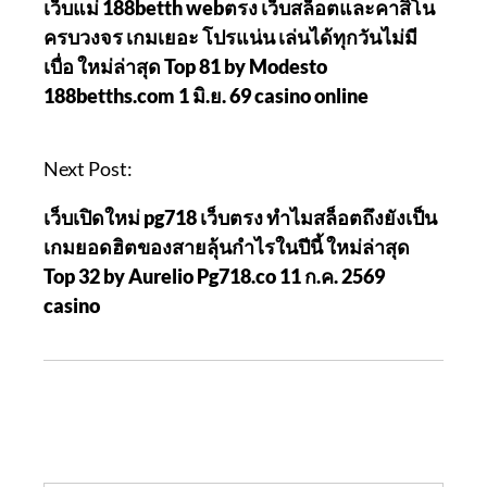
เว็บแม่ 188betth webตรง เว็บสล็อตและคาสิโน
s
ครบวงจร เกมเยอะ โปรแน่น เล่นได้ทุกวันไม่มี
t
เบื่อ ใหม่ล่าสุด Top 81 by Modesto
n
188betths.com 1 มิ.ย. 69 casino online
a
v
i
Next Post:
g
เว็บเปิดใหม่ pg718 เว็บตรง ทำไมสล็อตถึงยังเป็น
a
เกมยอดฮิตของสายลุ้นกำไรในปีนี้ ใหม่ล่าสุด
t
Top 32 by Aurelio Pg718.co 11 ก.ค. 2569
i
casino
o
n