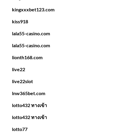
kingxxxbet123.com
kiss918
lala55-casino.com
lala55-casino.com
lionth168.com
live22
live22slot
lnw365bet.com
lotto432 ทางเข้า
lotto432 ทางเข้า
lotto77