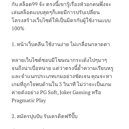
กับ สล็อต99 จ้ะ ตรงนี้เขารู้เรื่องหัวอกคนพึ่งจะ
เล่นสล็อตแบบสุดๆก็เลยมีการปรับเปลี่ยน
โครงสร้างเว็บไซต์ให้เป็นมิตรกับผู้ใช้งานแบบ
100%
1. หน้าเว็บคลีน ใช้งานง่าย ไม่เกลื่อนกลาดตา
หลายเว็บไซต์ชอบมีโฆษณากระเด้งไปๆมาๆ
จนถึงน่าเบื่อหน่าย แต่ว่าตรงนี้ย้ำความเรียบหรู
และจำแนกประเภทเกมอย่างชัดเจน คุณจะหา
เกมที่ถูกใจพบด้านใน 3 วินาที ไม่ว่าจะเป็นเกม
ค่ายดังอย่าง PG Soft, Joker Gaming หรือ
Pragmatic Play
2. สมัครปุบปับ รับเครดิตฟรีปั๊บ