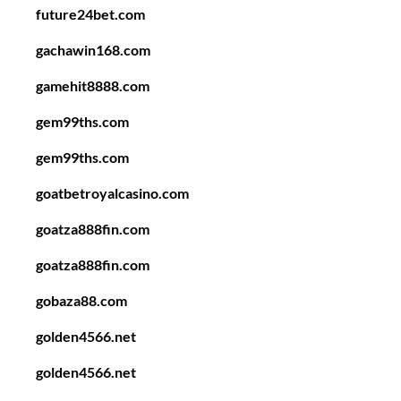
future24bet.com
gachawin168.com
gamehit8888.com
gem99ths.com
gem99ths.com
goatbetroyalcasino.com
goatza888fin.com
goatza888fin.com
gobaza88.com
golden4566.net
golden4566.net