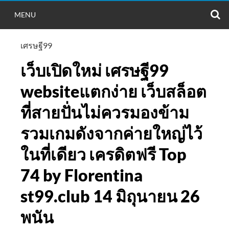
S
MENU
เศรษฐี99
เว็บเปิดใหม่ เศรษฐี99
websiteแตกง่าย เว็บสล็อต
ที่สายปั่นไม่ควรมองข้าม
รวมเกมดังจากค่ายใหญ่ไว้
ในที่เดียว เครดิตฟรี Top
74 by Florentina
st99.club 14 มิถุนายน 26
พนัน