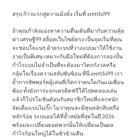
สรุป ก้าวแรกสู่ความมั่งคั่ง เริ่มที่ sretthi99
ถ้าคุณกำลังมองหาความตื่นเต้นที่มากับความคุ้ม
ค่า เศรษฐี99 สล็อตเว็บไซต์ตรง เป็นจุดเริ่มที่คุณ
จะชอบใจแน่ๆ ด้วยระบบที่วางแบบมาให้ใช้งาน
ง่ายเป็นพิเศษ เหมาะกับมือใหม่ที่ต้องการลองปั้น
กำไรแบบไม่จำเป็นที่จะต้องมาวิตกกังวลหรือ
กลุ้มใจเรื่องความสลับซับซ้อน ที่นี่ sretthi99 เรา
ย้ำการซัพพอร์ตผู้เล่นที่เริ่ดกว่าคนใดกันแน่เพื่อน
พ้อง ทั้งยังการแจกเครดิตฟรีให้ไปทดลองเล่น
แล้วก็โปรโมชั่นต้อนรับสมาชิกใหม่ที่แจกหนัก
จัดเต็มแบบไม่กั๊ก ไม่ว่าคุณจะมีทุนหลักสิบหรือ
หลักร้อย ระบบออโต้ที่ล้ำสมัยที่สุดในปี 2026
พร้อมจะเปลี่ยนยอดพวกนั้นให้เปลี่ยนเป็นผล
กำไรก้อนใหญ่ได้ในชั่วข้ามคืน