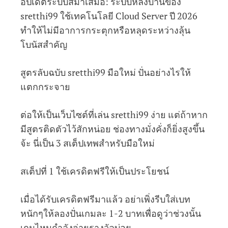
อัปเดตระบบสม่ำเสมอ: ระบบหลังบ้านของ
sretthi99 ใช้เทคโนโลยี Cloud Server ปี 2026
ทำให้ไม่มีอาการกระตุกหรือหลุดระหว่างลุ้น
โบนัสสำคัญ
สูตรลับฉบับ sretthi99 มือใหม่ ปั่นอย่างไรให้
แตกกระจาย
ต่อให้เป็นเว็บไซต์ที่เล่น sretthi99 ง่าย แต่ถ้าหาก
มีสูตรติดตัวไว้สักหน่อย ช่องทางมั่งคั่งก็ยิ่งสูงขึ้น
จ้ะ นี่เป็น 3 สเต็ปเทพสำหรับมือใหม่
สเต็ปที่ 1 ใช้เครดิตฟรีให้เป็นประโยชน์
เมื่อได้รับเครดิตฟรีมาแล้ว อย่าเพิ่งรีบใส่เบท
หนักๆให้ลองปั่นเกมละ 1-2 บาทเพื่อดูว่าช่วงนั้น
เกมไหนกำลังจ่ายรางวัลบ่อย