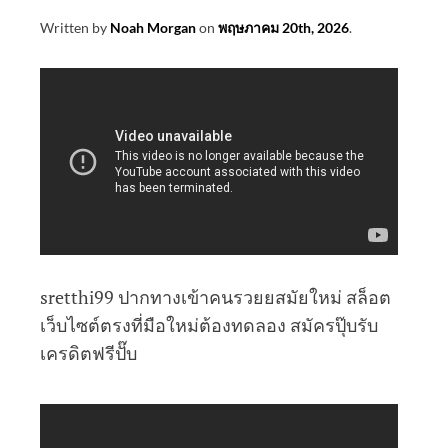
Written by
Noah Morgan
on
พฤษภาคม 20th, 2026
.
sretthi99 ปากทางเข้าคนรวยยสมัยใหม่ สล็อต
เว็บไซต์ตรงที่มือใหม่ต้องทดลอง สมัครปุ๊บรับ
เครดิตฟรีปั๊บ