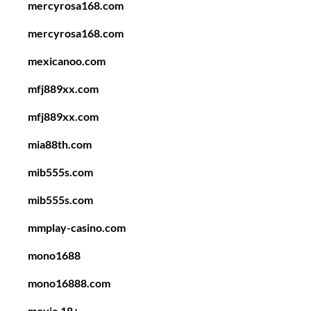
mercyrosa168.com
mercyrosa168.com
mexicanoo.com
mfj889xx.com
mfj889xx.com
mia88th.com
mib555s.com
mib555s.com
mmplay-casino.com
mono1688
mono16888.com
movie 18+