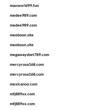
maxworld99.fun
medee989.com
medee989.com
meeboon.site
meeboon.site
megawaysbet789.com
mercyrosa168.com
mercyrosa168.com
mexicanoo.com
mfj889xx.com
mfj889xx.com