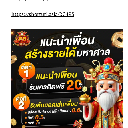
https://shorturl.asia/2C49S