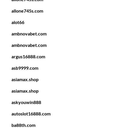
allone745s.com
alot66
ambnovabet.com
ambnovabet.com
argus16888.com
asb9999.com
asiamax.shop
asiamax.shop
askyouwin888
autoslot16888.com
ba88th.com