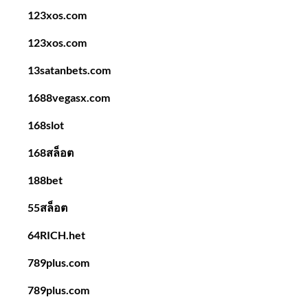
123xos.com
123xos.com
13satanbets.com
1688vegasx.com
168slot
168สล็อต
188bet
55สล็อต
64RICH.het
789plus.com
789plus.com