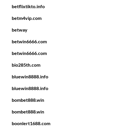
betflixtikto.info
betm4vip.com
betway
betwin6666.com
betwin6666.com
bio285th.com
bluewin8888.info
bluewin8888.info
bombet888.win
bombet888.win
boonlert1688.com