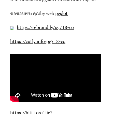
ขอขอบพระคุณby web
pgslot
https://rebrand.ly/pg718-co
https://cutly.info/pg718-co
https://bitt.to/q1iic7