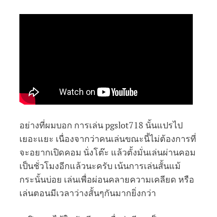
อย่างที่ผมบอก การเล่น pgslot718 นั้นแปรไป
เยอะแยะ เนื่องจากว่าคนเล่นขณะนี้ไม่ต้องการที่
จะอยากเปิดคอม นั่งโต๊ะ แล้วตั้งมั่นเล่นผ่านคอม
เป็นชั่วโมงอีกแล้วนะครับ เน้นการเล่นสั้นแม้
กระนั้นบ่อย เล่นเพื่อผ่อนคลายความเคลียด หรือ
เล่นตอนมีเวลาว่างสั้นๆกันมากยิ่งกว่า