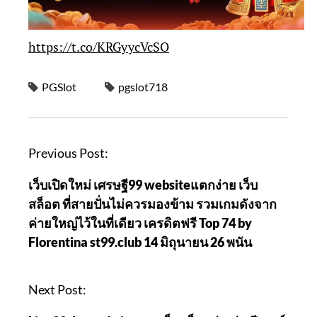
https://t.co/KRGyycVcSO
PGSlot
pgslot718
P
Previous Post:
o
เว็บเปิดใหม่ เศรษฐี99 websiteแตกง่าย เว็บ
s
สล็อต ที่สายปั่นไม่ควรมองข้าม รวมเกมดังจาก
t
ค่ายใหญ่ไว้ในที่เดียว เครดิตฟรี Top 74 by
n
Florentina st99.club 14 มิถุนายน 26 พนัน
a
v
i
Next Post:
g