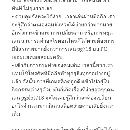
ข้ามเลยขอรับ คือเปิดแล้วสามารถเล่นได้โดย
ทันที ไม่ยุ่งยากเลย
• ควบคุมจังหวะได้ง่าย: เวลาเล่นผ่านมือถือ เรา
จะรู้สึกว่าตนเองคุมจังหวะได้ง่ายกว่ามากมาย
อีกทั้งการเข้าเกม การเปลี่ยนเกม หรือการหยุด
เล่น สามารถทำอะไรตอนไหนก็ได้ตามต้องการ
มีอิสรภาพมากยิ่งกว่าการเล่น pg718 บน PC
เยอะแยะเลยล่ะนะครับ
• เข้ากับการกระทำของคนเล่น: เวลานี้พวกเรา
แทบใช้โทรศัพท์มือถือทำทุกๆสิ่งทุกๆอย่างอยู่
แล้ว ดังนั้น การที่เกมสล็อตถูกดึงเข้าไปอยู่ใน
กิจกรรมต่างๆด้วย มันก็เกิดเรื่องที่ง่ายสุดๆๆคน
เล่น pgslot718 จะไม่เคยรู้สึกว่าจะต้องเปลี่ยน
อะไรจำนวนมากก็เล่นสล็อตง่ายดายเสียยิ่งกว่า
เดิม
การเล่นเกม pgslot บนโทรศัพท์เคลื่อนที่ไม่ได้แค่