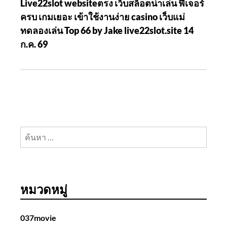
Live22slot websiteตรง เว็บสล็อตน่าเล่น ฟีเจอร์
a
ครบ เกมเยอะ เข้าใช้งานง่าย casino เว็บแม่
t
ทดลองเล่น Top 66 by Jake live22slot.site 14
i
ก.ค. 69
o
n
ค้นหา
สำหรับ:
หมวดหมู่
037movie