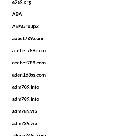
a9a9.org
ABA
ABAGroup2
abbet789.com
acebet789.com
acebet789.com
aden168ss.com
adm789.info
adm789.info
adm789.vip
adm789.vip
allone745s.com