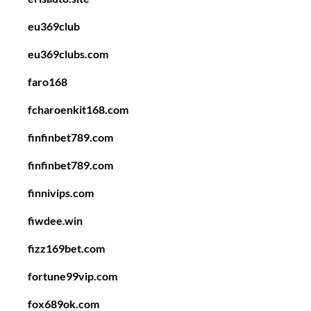
eu369club
eu369clubs.com
faro168
fcharoenkit168.com
finfinbet789.com
finfinbet789.com
finnivips.com
fiwdee.win
fizz169bet.com
fortune99vip.com
fox689ok.com