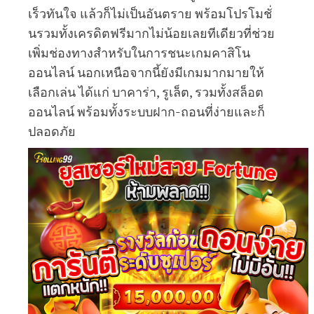
เร็วทันใจ แล้วก็ไม่เป็นอันตราย พร้อมโปรโมชั่
นรวมทั้งเครดิตฟรีมากไม่น้อยเลยทีเดียวที่ช่วย
เพิ่มช่องทางสำหรับในการชนะเกมคาสิโน
ออนไลน์ นอกเหนือจากนี้ยังมีเกมมากมายให้
เลือกเล่น ได้แก่ บาคาร่า, รูเล็ต, รวมทั้งสล็อต
ออนไลน์ พร้อมทั้งระบบฝาก-ถอนที่ง่ายและก็
ปลอดภัย