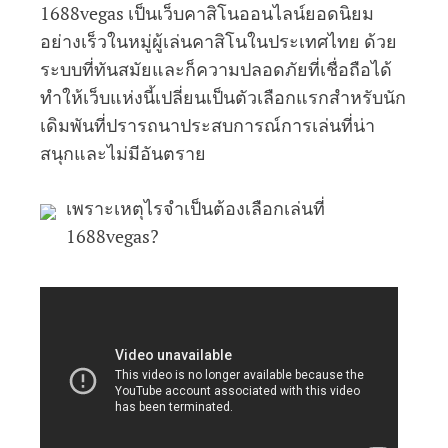
1688vegas เป็นเว็บคาสิโนออนไลน์ยอดนิยม
อย่างเร็วในหมู่ผู้เล่นคาสิโนในประเทศไทย ด้วย
ระบบที่ทันสมัยและก็ความปลอดภัยที่เชื่อถือได้
ทำให้เว็บแห่งนี้เปลี่ยนเป็นตัวเลือกแรกสำหรับนัก
เดิมพันที่ปรารถนาประสบการณ์การเล่นที่น่า
สนุกและไม่มีอันตราย
เพราะเหตุไรจำเป็นต้องเลือกเล่นที่
1688vegas?