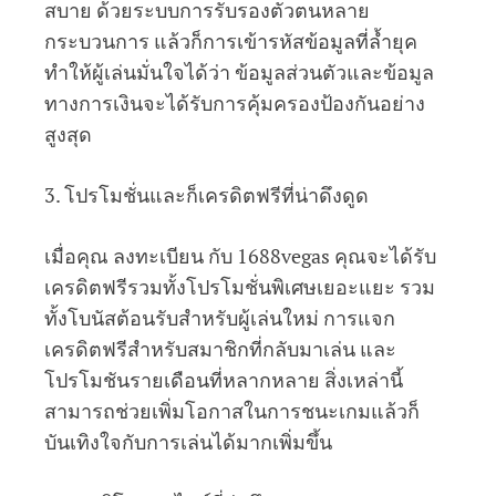
สบาย ด้วยระบบการรับรองตัวตนหลาย
กระบวนการ แล้วก็การเข้ารหัสข้อมูลที่ล้ำยุค
ทำให้ผู้เล่นมั่นใจได้ว่า ข้อมูลส่วนตัวและข้อมูล
ทางการเงินจะได้รับการคุ้มครองป้องกันอย่าง
สูงสุด
3. โปรโมชั่นและก็เครดิตฟรีที่น่าดึงดูด
เมื่อคุณ ลงทะเบียน กับ 1688vegas คุณจะได้รับ
เครดิตฟรีรวมทั้งโปรโมชั่นพิเศษเยอะแยะ รวม
ทั้งโบนัสต้อนรับสำหรับผู้เล่นใหม่ การแจก
เครดิตฟรีสำหรับสมาชิกที่กลับมาเล่น และ
โปรโมชันรายเดือนที่หลากหลาย สิ่งเหล่านี้
สามารถช่วยเพิ่มโอกาสในการชนะเกมแล้วก็
บันเทิงใจกับการเล่นได้มากเพิ่มขึ้น