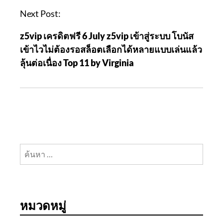
i
Next Post:
g
z5vip เครดิตฟรี 6 July z5vip เข้าสู่ระบบ โบนัส
a
เข้าไวไม่ต้องรอสล็อตเลือกได้หลายแบบเล่นแล้ว
t
ลุ้นต่อเนื่อง Top 11 by Virginia
i
o
n
ค้นหา
สำหรับ:
หมวดหมู่