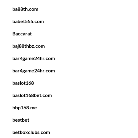
ba88th.com
babet555.com
Baccarat
baj88thbz.com
bar4game24hr.com
bar4game24hr.com
baslot168
baslot168bet.com
bbp168.me
bestbet
betboxclubs.com