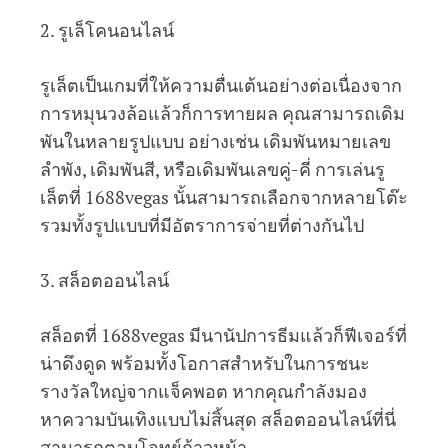
2. รูเล็โคนอนไลน์
รูเล็ตเป็นเกมที่ให้ความตื่นเต้นอย่างต่อเนื่องจาก
การหมุนวงล้อแล้วก็การทายผล คุณสามารถเดิม
พันในหลายรูปแบบ อย่างเช่น เดิมพันหมายเลข
ลำพัง, เดิมพันสี, หรือเดิมพันเลขคู่-คี่ การเล่นรู
เล็ตที่ 1688vegas นั้นสามารถเลือกจากหลายโต๊ะ
รวมทั้งรูปแบบที่มีอัตราการจ่ายที่ต่างกันไป
3. สล็อตออนไลน์
สล็อตที่ 1688vegas มีนานัปการธีมแล้วก็ฟีเจอร์ที่
น่าดึงดูด พร้อมทั้งโอกาสสำหรับในการชนะ
รางวัลใหญ่จากแจ็คพอต หากคุณกำลังมอง
หาความบันเทิงแบบไม่สิ้นสุด สล็อตออนไลน์ที่นี่
สามารถตอบโจทย์ก้าวหน้า