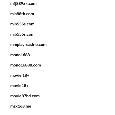
mfj889xx.com
mia88th.com
mib555s.com
mib555s.com
mmplay-casino.com
mono1688
mono16888.com
movie 18+
movie18+
movie87hd.com
msx168.me