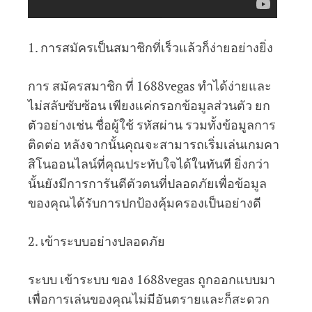
1. การสมัครเป็นสมาชิกที่เร็วแล้วก็ง่ายอย่างยิ่ง
การ สมัครสมาชิก ที่ 1688vegas ทำได้ง่ายและ
ไม่สลับซับซ้อน เพียงแค่กรอกข้อมูลส่วนตัว ยก
ตัวอย่างเช่น ชื่อผู้ใช้ รหัสผ่าน รวมทั้งข้อมูลการ
ติดต่อ หลังจากนั้นคุณจะสามารถเริ่มเล่นเกมคา
สิโนออนไลน์ที่คุณประทับใจได้ในทันที ยิ่งกว่า
นั้นยังมีการการันตีตัวตนที่ปลอดภัยเพื่อข้อมูล
ของคุณได้รับการปกป้องคุ้มครองเป็นอย่างดี
2. เข้าระบบอย่างปลอดภัย
ระบบ เข้าระบบ ของ 1688vegas ถูกออกแบบมา
เพื่อการเล่นของคุณไม่มีอันตรายและก็สะดวก