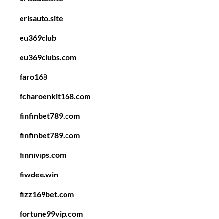
erisauto.site
eu369club
eu369clubs.com
faro168
fcharoenkit168.com
finfinbet789.com
finfinbet789.com
finnivips.com
fiwdee.win
fizz169bet.com
fortune99vip.com