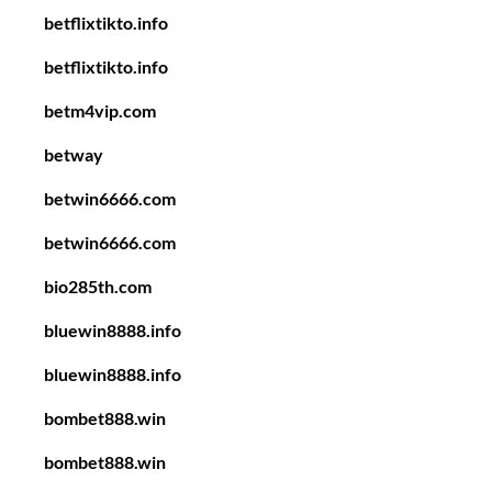
betflixtikto.info
betflixtikto.info
betm4vip.com
betway
betwin6666.com
betwin6666.com
bio285th.com
bluewin8888.info
bluewin8888.info
bombet888.win
bombet888.win