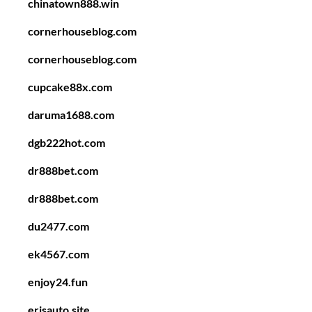
chinatown888.win
cornerhouseblog.com
cornerhouseblog.com
cupcake88x.com
daruma1688.com
dgb222hot.com
dr888bet.com
dr888bet.com
du2477.com
ek4567.com
enjoy24.fun
erisauto.site