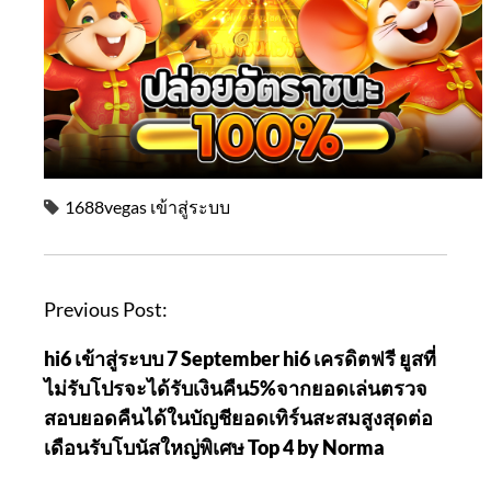
1688vegas เข้าสู่ระบบ
P
Previous Post:
o
hi6 เข้าสู่ระบบ 7 September hi6 เครดิตฟรี ยูสที่
s
ไม่รับโปรจะได้รับเงินคืน5%จากยอดเล่นตรวจ
t
สอบยอดคืนได้ในบัญชียอดเทิร์นสะสมสูงสุดต่อ
n
เดือนรับโบนัสใหญ่พิเศษ Top 4 by Norma
a
v