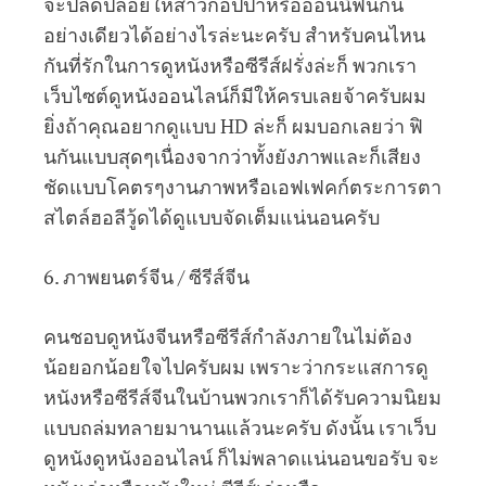
จะปลดปล่อยให้สาวกอปป้าหรือออนนี่ฟินกัน
อย่างเดียวได้อย่างไรล่ะนะครับ สำหรับคนไหน
กันที่รักในการดูหนังหรือซีรีส์ฝรั่งล่ะก็ พวกเรา
เว็บไซต์ดูหนังออนไลน์ก็มีให้ครบเลยจ้าครับผม
ยิ่งถ้าคุณอยากดูแบบ HD ล่ะก็ ผมบอกเลยว่า ฟิ
นกันแบบสุดๆเนื่องจากว่าทั้งยังภาพและก็เสียง
ชัดแบบโคตรๆงานภาพหรือเอฟเฟคก์ตระการตา
สไตล์ฮอลีวู้ดได้ดูแบบจัดเต็มแน่นอนครับ
6. ภาพยนตร์จีน / ซีรีส์จีน
คนชอบดูหนังจีนหรือซีรีส์กำลังภายในไม่ต้อง
น้อยอกน้อยใจไปครับผม เพราะว่ากระแสการดู
หนังหรือซีรีส์จีนในบ้านพวกเราก็ได้รับความนิยม
แบบถล่มทลายมานานแล้วนะครับ ดังนั้น เราเว็บ
ดูหนังดูหนังออนไลน์ ก็ไม่พลาดแน่นอนขอรับ จะ