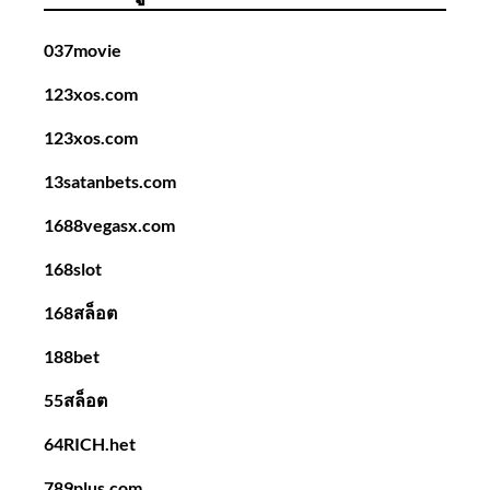
037movie
123xos.com
123xos.com
13satanbets.com
1688vegasx.com
168slot
168สล็อต
188bet
55สล็อต
64RICH.het
789plus.com