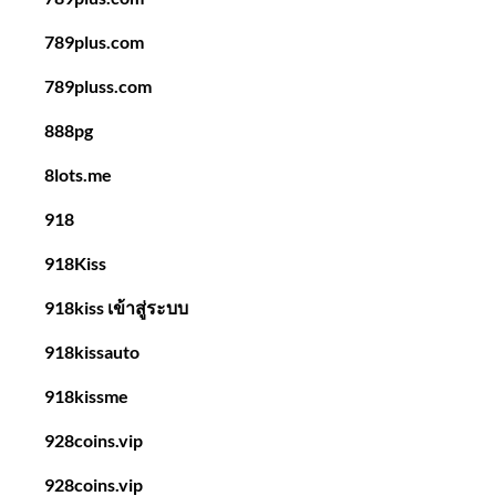
789plus.com
789pluss.com
888pg
8lots.me
918
918Kiss
918kiss เข้าสู่ระบบ
918kissauto
918kissme
928coins.vip
928coins.vip