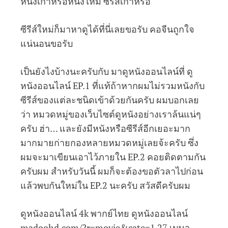
หนังเก่าหรือหนังใหม่ ซีรีส์เก่าหรือ
ซีรีส์ใหม่ก็มาหาดูได้ที่นี่เลยขอรับ คอจีนถูกใจ
แน่นอนขอรับ
เป็นยังไงบ้างนะครับกับ มาดูหนังออนไลน์ที่ ดู
หนังออนไลน์ EP.1 ที่แท้ถ้าหากผมไม่รวมหนังกับ
ซีรีส์ของแต่ละชนิดเข้าด้วยกันครับ ผมบอกเลย
ว่า หมวดหมู่ของเว็บไซต์ดูหนังอย่างเราล้นแน่ๆ
ครับ ฮ่า… และยังมีหนังหรือซีรีส์อีกเยอะมาก
มากมายก่ายกองหลายหมวดหมู่เลยจ้ะครับ ซึ่ง
ผมจะมาเขียนเอาไว้ภายใน EP.2 คอยติดตามกัน
ครับผม สำหรับวันนี้ ผมก็จะต้องขอตัวลาไปก่อน
แล้วพบกันใหม่ใน EP.2 นะครับ สวัสดีครับผม
ดูหนังออนไลน์ 4k พากย์ไทย ดูหนังออนไลน์
madoohd.com/?r=movie&cate=1 27 เมษา