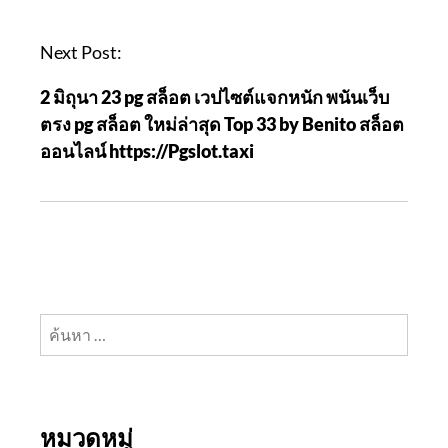
v
i
Next Post:
g
2 มิถุนา 23 pg สล็อต เวปไซต์แจกหนัก พนันเว็บ
a
ตรง pg สล็อต ใหม่ล่าสุด Top 33 by Benito สล็อต
t
ออนไลน์ https://Pgslot.taxi
i
o
n
ค้นหา
สำหรับ:
หมวดหมู่