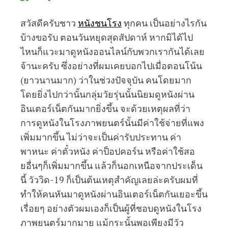
สวัสดีครับชาว
หนังชนโรง
ทุกคน เป็นอย่างไรกัน
บ้างขอรับ ตอนวันหยุดสุดสัปดาห์ หากมิได้ไป
ไหนก็แวะมาดูหนังออนไลน์กับพวกเรากันได้เลย
จ้านะครับ ซึ่งอย่างที่ผมเคยบอกไปเมื่อตอนโน้น
(ยาวนานมาก) ว่าในช่วงปัจจุบัน คนโดยมาก
โดยยิ่งไปกว่านั้นกลุ่มวัยรุ่นนั้นนิยมดูหนังผ่าน
อินเตอร์เน็ตกันมากยิ่งขึ้น จะด้วยเหตุผลที่ว่า
การดูหนังในโรงภาพยนตร์นั้นมีค่าใช้จ่ายที่แพง
เพิ่มมากขึ้น ไม่ว่าจะเป็นค่ารับประทาน ค่า
พาหนะ ค่าตั๋วหนัง ค่าป็อปคอร์น หรือค่าใช้สอ
ยอื่นๆก็เพิ่มมากขึ้น แล้วก็นอกเหนือจากประเด็น
นี้ วัววิด-19 ก็เป็นต้นเหตุสำคัญเลยล่ะครับผมที่
ทำให้คนหันมาดูหนังผ่านอินเตอร์เน็ตกันเยอะขึ้น
เรื่อยๆ อย่างตัวผมเองก็เป็นผู้ที่ชอบดูหนังในโรง
ภาพยนตร์มากมาย แม้กระนั้นพอเพียงมีวัว