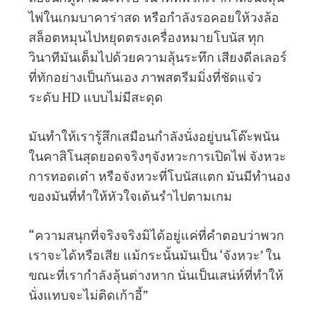
ไพ่ในเกมบาคาร่าสด หรือกำลังรอคอยให้วงล้อ
สล็อตหมุนไปหยุดตรงเครื่องหมายโบนัส ทุก
วินาทีมันเต็มไปด้วยความลุ้นระทึก เสียงดีลเลอร์
ที่ทักอย่างเป็นกันเอง ภาพสตรีมมิ่งที่ชัดแจ๋ว
ระดับ HD แบบไม่มีสะดุด
มันทำให้เรารู้สึกเสมือนกำลังนั่งอยู่บนโต๊ะพนัน
ในคาสิโนสุดยอดจริงๆจังหวะการเปิดไพ่ จังหวะ
การทอดเต๋า หรือจังหวะที่โบนัสแตก มันมีทำนอง
ของมันที่ทำให้หัวใจเต้นรำไปตามเกม
“ความสนุกที่จริงจริงมิได้อยู่แค่ที่คำตอบว่าพวก
เราจะได้หรือเสีย แม้กระนั้นมันเป็น ‘จังหวะ’ ใน
ขณะที่เรากำลังลุ้นต่างหาก นั่นเป็นเสน่ห์ที่ทำให้
นั่งแทบจะไม่ติดเก้าอี้”