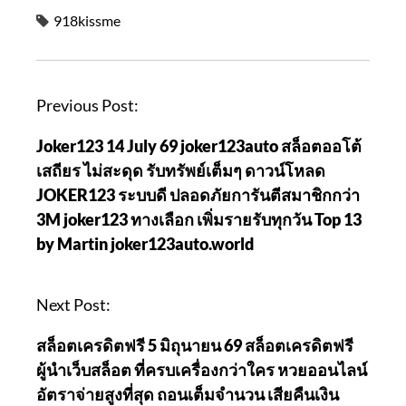
918kissme
P
Previous Post:
o
Joker123 14 July 69 joker123auto สล็อตออโต้
s
เสถียร ไม่สะดุด รับทรัพย์เต็มๆ ดาวน์โหลด
t
JOKER123 ระบบดี ปลอดภัยการันตีสมาชิกกว่า
n
3M joker123 ทางเลือก เพิ่มรายรับทุกวัน Top 13
a
by Martin joker123auto.world
v
i
g
Next Post:
a
สล็อตเครดิตฟรี 5 มิถุนายน 69 สล็อตเครดิตฟรี
t
ผู้นำเว็บสล็อต ที่ครบเครื่องกว่าใคร หวยออนไลน์
i
อัตราจ่ายสูงที่สุด ถอนเต็มจำนวน เสียคืนเงิน
o