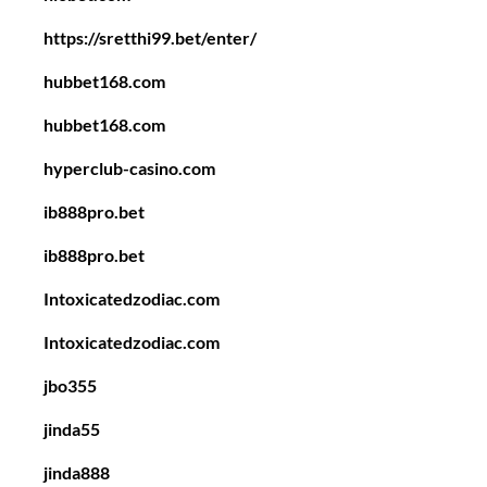
https://sretthi99.bet/enter/
hubbet168.com
hubbet168.com
hyperclub-casino.com
ib888pro.bet
ib888pro.bet
Intoxicatedzodiac.com
Intoxicatedzodiac.com
jbo355
jinda55
jinda888