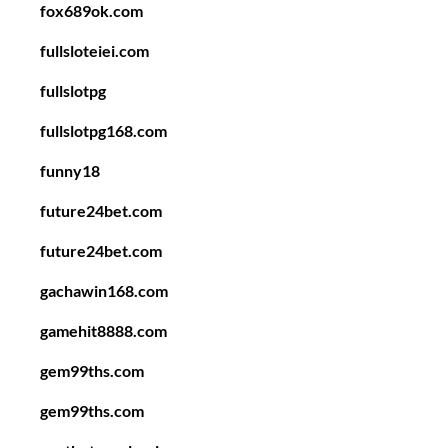
fox689ok.com
fullsloteiei.com
fullslotpg
fullslotpg168.com
funny18
future24bet.com
future24bet.com
gachawin168.com
gamehit8888.com
gem99ths.com
gem99ths.com