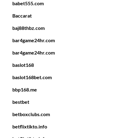
babet555.com
Baccarat
baj88thbz.com
bar4game24hr.com
bar4game24hr.com
baslot168
baslot168bet.com
bbp168.me
bestbet
betboxclubs.com
betflixtikto.info