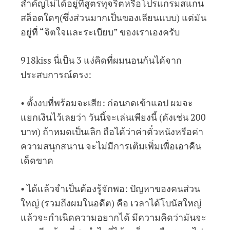
สำคัญไม่ได้อยู่ที่สูตรทุจริตหรือโปรแกรมสแกน
สล็อตใดๆ(ซึ่งส่วนมากเป็นของเลียนแบบ) แต่มัน
อยู่ที่ “จิตใจและระเบียบ” ของเราเองครับ
918kiss นี่เป็น 3 แง่คิดที่ผมนอนก้นได้จาก
ประสบการณ์ตรง:
• ตั้งงบที่พร้อมจะเสีย: ก่อนกดเข้าแอป ผมจะ
แยกเงินไว้เลยว่า วันนี้จะเล่นเพียงนี้ (ดังเช่น 200
บาท) ถ้าหมดเป็นเลิก ถือได้ว่าค่าตั๋วหนังหรือค่า
ความสนุกสนาน จะไม่มีการเติมเพิ่มเพื่อเอาคืน
เด็ดขาด
• ได้แล้วจำเป็นต้องรู้จักพอ: ปัญหาของคนส่วน
ใหญ่ (รวมถึงผมในอดีต) คือ เวลาได้โบนัสใหญ่
แล้วจะกำเนิดความอยากได้ มีความคิดว่ามันจะ