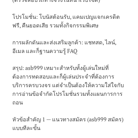
โปรโมชั่น: โบนัสต้อนรับ, แคมเปญแจกเครดิต
ฟรี, คืนยอดเสีย รวมทั้งกิจกรรมพิเศษ
การผลักดันและส่งเสริมลูกค้า: แชทสด, ไลน์,
อีเมล และก็ฐานความรู้ FAQ
สรุป: asb999 เหมาะสำหรับทั้งผู้เล่นใหม่ที่
ต้องการทดสอบและก็ผู้เล่นประจำที่ต้องการ
บริการครบวงจร แต่จำเป็นต้องให้ความใส่ใจกับ
การอ่านข้อจำกัดโปรโมชั่นรวมทั้งแผนการการ
ถอน
หัวข้อสำคัญ 1 — แนวทางสมัคร (asb999 สมัคร)
แบบทีละขั้น