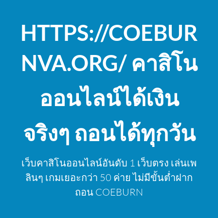
Skip
to
HTTPS://COEBUR
content
NVA.ORG/ คาสิโน
ออนไลน์ได้เงิน
จริงๆ ถอนได้ทุกวัน
เว็บคาสิโนออนไลน์อันดับ 1 เว็บตรง เล่นเพ
ลินๆ เกมเยอะกว่า 50 ค่าย ไม่มีขั้นต่ำฝาก
ถอน COEBURN