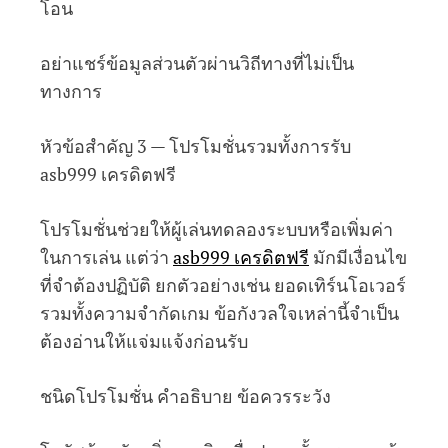
โอน
อย่าแชร์ข้อมูลส่วนตัวผ่านวิถีทางที่ไม่เป็น
ทางการ
หัวข้อสำคัญ 3 — โปรโมชั่นรวมทั้งการรับ
asb999 เครดิตฟรี
โปรโมชั่นช่วยให้ผู้เล่นทดลองระบบหรือเพิ่มค่า
ในการเล่น แต่ว่า
asb999 เครดิตฟรี
มักมีเงื่อนไข
ที่จำต้องปฏิบัติ ยกตัวอย่างเช่น ยอดเทิร์นโอเวอร์
รวมทั้งความจำกัดเกม ข้อกังวลใจเหล่านี้จำเป็น
ต้องอ่านให้แจ่มแจ้งก่อนรับ
ชนิดโปรโมชั่น คำอธิบาย ข้อควรระวัง