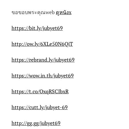
ขอขอบพระคุณweb
ดูหนังx
https://bit.ly/jubyet69
http://ow.ly/6XLe50N6QiT
https://rebrand.ly/jubyet69
https://wow.in.th/jubyet69
https://t.co/OxqRSCIbxR
https://cutt.ly/jubyet-69
http://gg.gg/jubyet69