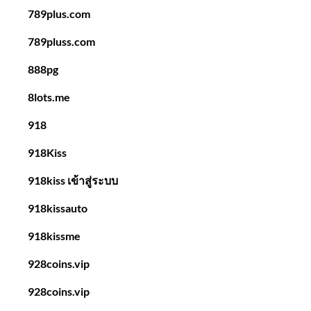
789plus.com
789pluss.com
888pg
8lots.me
918
918Kiss
918kiss เข้าสู่ระบบ
918kissauto
918kissme
928coins.vip
928coins.vip