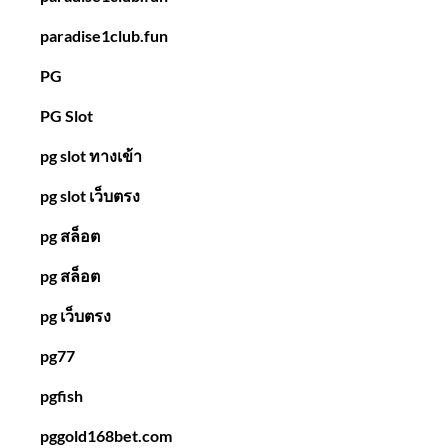
paradise1club.fun
PG
PG Slot
pg slot ทางเข้า
pg slot เว็บตรง
pg สล็อต
pg สล็อต
pg เว็บตรง
pg77
pgfish
pggold168bet.com