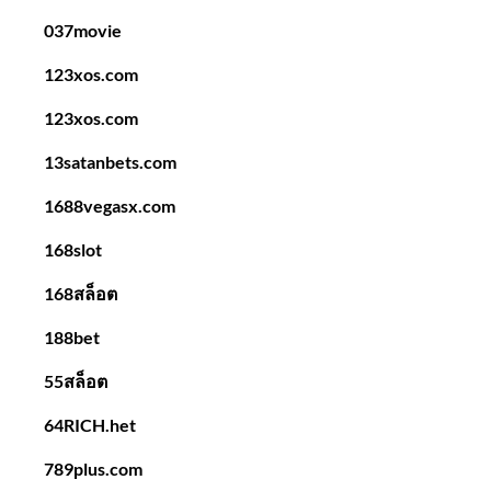
ใหม่
037movie
หนัง
123xos.com
โป๊69
ดู
123xos.com
หนัง
13satanbets.com
ออนไลน์
ฟรี
1688vegasx.com
Top
168slot
53
by
168สล็อต
Darin
188bet
หนัง
18
55สล็อต
ฟรี
64RICH.het
jubyet69.com
789plus.com