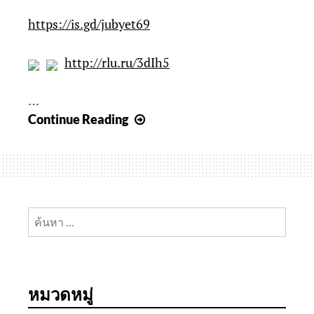
https://is.gd/jubyet69
http://rlu.ru/3dIh5
…
29
Continue Reading
มี.ค.
2023
ดู
หนังx
websiteตรง
ค้นหา
ดู
สำหรับ:
หนัง
ออนไลน์
เว็บ
หมวดหมู่
หนัง