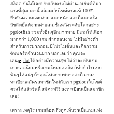
สล็อต กันได้เลย! กับเว็บตรงไม่ผ่านเอเย่นต์ที่มา
แรงที่สุดเวลานี้ สล็อตเว็บไซต์ตรงแท้ 100%
ยืนยันความแตกง่าย แตกหนัก และก็แตกจริง
ลิขสิทธิ์แท้จากค่ายเกมชั้นหนึ่งระดับโลกอย่าง
pgslotfish รวมทั้งอื่นๆอีกมากมาย มีเกมให้เลือก
มากกว่า 1,000 เกม ฝากถอนง่าย ไม่มีอย่างต่ำ
สำหรับการฝากถอน มีโปรโมชั่นและกิจกรรม
ซัพพอร์ตจำนวนมาก บอกเลยว่า คุณจะ
เล่น
pgslot
ได้อย่างมีความสุข ไม่ว่าจะเป็นเกม
เก่ายอดนิยมหรือเกมใหม่ยอดฮิต ก็ทำกำไรแบบ
ฟินๆได้แน่ๆ ถ้าคุณไม่อยากพลาดล่ะก็ มาลง
ทะเบียนสมัครสมาชิกใหม่กับเรา pgslot เว็บไซต์
ตรงได้แล้ววันนี้ สมัครฟรี! ลงทะเบียนเป็นสมาชิก
เลย!
เพราะเหตุไร เกมสล็อต ถึงถูกเห็นว่าเป็นเกมแห่ง