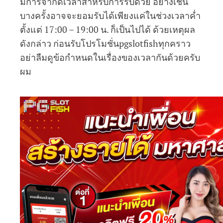
มีการจำกัดเวลาสำหรับการรับด้วย อย่างเช่น
บางครั้งอาจจะยอมรับได้เพียงแค่ในช่วงเวลาค่ำ
ตั้งแต่ 17:00 – 19:00 น. ก็เป็นไปได้ ด้วยเหตุผล
ดังกล่าว ก่อนรับโปรโมชั่นpgslotfishทุกคราว
อย่าลืมดูข้อกำหนดในเรื่องของเวลากันด้วยครับ
ผม