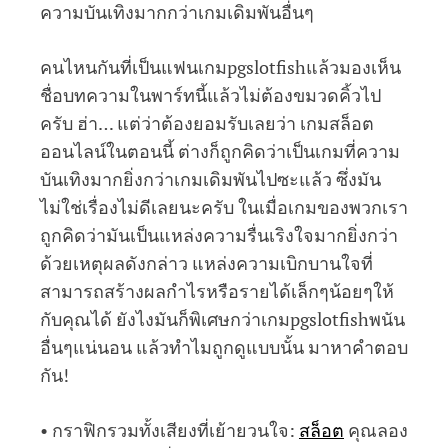
ความบันเทิงมากกว่าเกมเดิมพันอื่นๆ
คนไหนกันที่เป็นแฟนเกมpgslotfishแล้วมองเห็น
ชื่อบทความในพาร์ทนี้แล้วไม่ต้องขมวดคิ้วไป
ครับ ฮ่า… แต่ว่าต้องยอมรับเลยว่า เกมสล็อต
ออนไลน์ในตอนนี้ ต่างก็ถูกคิดว่าเป็นเกมที่ความ
บันเทิงมากยิ่งกว่าเกมเดิมพันไปซะแล้ว ซึ่งมัน
ไม่ใช่เรื่องไม่ดีเลยนะครับ ในเมื่อเกมของพวกเรา
ถูกคิดว่ามันเป็นแหล่งความรื่นเริงใจมากยิ่งกว่า
ด้วยเหตุผลดังกล่าว แหล่งความเบิกบานใจที่
สามารถสร้างผลกำไรหรือรายได้เล็กๆน้อยๆให้
กับคุณได้ ยังไงมันก็พิเศษกว่าเกมpgslotfishพนัน
อื่นๆแน่นอน แล้วทำไมถูกดูแบบนั้น มาหาคำตอบ
กัน!
• กราฟิกรวมทั้งเสียงที่เย้ายวนใจ:
สล็อต
คุณลอง