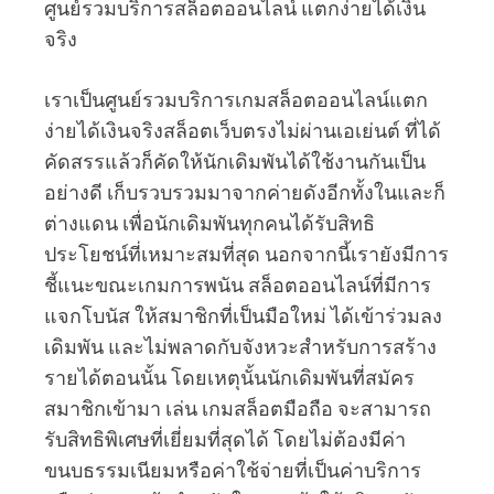
ศูนย์รวมบริการสล็อตออนไลน์ แตกง่ายได้เงิน
จริง
เราเป็นศูนย์รวมบริการเกมสล็อตออนไลน์แตก
ง่ายได้เงินจริงสล็อตเว็บตรงไม่ผ่านเอเย่นต์ ที่ได้
คัดสรรแล้วก็คัดให้นักเดิมพันได้ใช้งานกันเป็น
อย่างดี เก็บรวบรวมมาจากค่ายดังอีกทั้งในและก็
ต่างแดน เพื่อนักเดิมพันทุกคนได้รับสิทธิ
ประโยชน์ที่เหมาะสมที่สุด นอกจากนี้เรายังมีการ
ชี้แนะขณะเกมการพนัน สล็อตออนไลน์ที่มีการ
แจกโบนัส ให้สมาชิกที่เป็นมือใหม่ ได้เข้าร่วมลง
เดิมพัน และไม่พลาดกับจังหวะสำหรับการสร้าง
รายได้ตอนนั้น โดยเหตุนั้นนักเดิมพันที่สมัคร
สมาชิกเข้ามา เล่น เกมสล็อตมือถือ จะสามารถ
รับสิทธิพิเศษที่เยี่ยมที่สุดได้ โดยไม่ต้องมีค่า
ขนบธรรมเนียมหรือค่าใช้จ่ายที่เป็นค่าบริการ