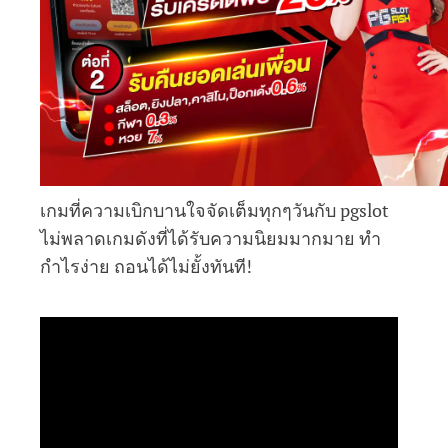
เกมที่ความเบิกบานใจจัดเต็มทุกๆวันกับ pgslot
ไม่พลาดเกมดังที่ได้รับความนิยมมากมาย ทำ
กำไรง่าย ถอนได้ไม่ยั้งทันที!