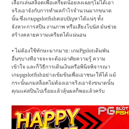
เลือกเล่นสล็อตเพื่อเครียดน้อยลงเฉยๆไม่ได้เอา
จริงเอาจังกับการทำผลกำไรจำนวนมากขนาด
นั้น ซึ่งเกมpgslotfishตอบปัญหาได้แน่ๆ ทั้ง
จังหวะการสปิน งานภาพ หรือเสียงโบนัส มันช่วย
สร้างคลายความเครียดได้แน่นอน
• ไม่ต้องใช้ทักษะมากมาย: เกมPgslotเดิมพัน
อื่นๆบางทีอาจจะจะต้องอาศัยความรู้ ความ
เข้าใจ และก็วิธีการเดินเงินหรือพินิจพิจารณา
เกมpgslotfishอย่างเข้มข้นเพื่อเอาชนะให้ได้ แม้
กระนั้นเกมสล็อตไม่ต้องเอาจริงเอาจังขนาดนั้น
คุณแค่สปินไปเรื่อยแล้วลุ้นผลก็พอแล้วครับ