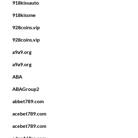
918kissauto
918kissme
928coins.vip
928coins.vip
a9a9.org
a9a9.org
ABA
ABAGroup2
abbet789.com
acebet789.com
acebet789.com