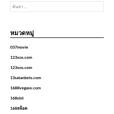
สล็อต
ค้นหา
ออนไลน์
สำหรับ:
คา
สิ
โน
หมวดหมู่
ออนไลน์
เว็บ
037movie
ใหญ่
123xos.com
สล็อต44
ทดลอง
123xos.com
เล่น
13satanbets.com
Top
70
1688vegasx.com
by
168slot
Derrick
สมัคร
168สล็อต
สล็อต