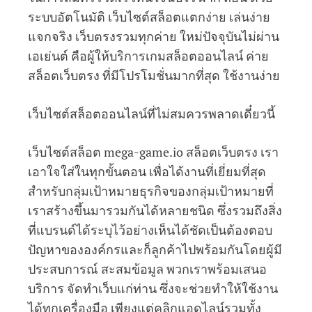
ระบบอัตโนมัติ เว็บไซต์สล็อตแตกง่าย เล่นง่าย
แจกจริง เว็บตรงรวมทุกค่าย ใหม่ปัจจุบันไม่ผ่าน
เอเย่นต์ คือผู้ให้บริการเกมสล็อตออนไลน์ ค่าย
สล็อตเว็บตรง ที่มีโปรโมชั่นมากที่สุด ใช้งานง่าย
เว็บไซต์สล็อตออนไลน์ที่ไม่สมควรพลาดเดี๋ยวนี้
เว็บไซต์สล็อต mega-game.io สล็อตเว็บตรง เรา
เอาใจใส่ในทุกขั้นตอน เพื่อได้งานที่เยี่ยมที่สุด
สำหรับกลุ่มเป้าหมายธุรกิจของกลุ่มเป้าหมายที่
เราสร้างขึ้นมารวมกันได้หลายชนิด ซึ่งรวมถึงสิ่ง
ที่แบรนด์ได้ระบุไว้อย่างเห็นได้ชัดเป็นต้องตอบ
ปัญหาขององค์กรและก็ลูกค้าไปพร้อมกันโดยผู้มี
ประสบการณ์ สะสมข้อมูล พวกเราพร้อมเสนอ
บริการ จัดทำเว็บแก่ท่าน ซึ่งจะช่วยทำให้ใช้งาน
ได้ทุกเครื่องมือ เพียงแต่คลิกแอดไลน์รวมทั้ง