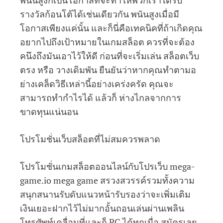
พนันสูงก็เป็นโอกาสที่จะทำให้พวกเราได้รับ
รางวัลก้อนโต้ได้เช่นเดียวกัน พนันสูงเมื่อมี
โอกาสเพียงแค่นั้น และก็นี่คือเทคนิคที่ถ้าเกิดคุณ
อยากไปถึงเป้าหมายในเกมสล็อต ควรที่จะต้อง
คนึงถึงมันเอาไว้ให้ดี ก่อนที่จะเริ่มเล่น สล็อตเว็บ
ตรง หรือ วางเดิมพัน ยืนยันว่าหากคุณทำตามอ
ย่างเคล็ดวิธีเหล่านี้อย่างเคร่งครัด คุณจะ
สามารถทำกำไรได้ แล้วก็ ห่างไกลจากการ
ขาดทุนแน่นอน
โปรโมชั่นเว็บสล็อตที่ไม่สมควรพลาด
โปรโมชั่นเกมสล็อตออนไลน์กับโปรเว็บ mega-
game.io mega game สรวงสวรรค์รวมทั้งความ
สนุกสนานรับดับแนวหน้ารับรองว่าจะเพิ่มเติม
เงินเยอะฝากไว้ไม่มากอั้นถอนเล่นผ่านเพลิน
โทรศัพท์เคลื่อนที่และก็ PC ได้ทุกเมื่อ สมัครเลย