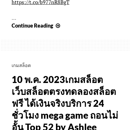
https://t.co/b977nR8BgT
…
Pgslot
Continue Reading
pgslotfish3.com
24
December
25
pgslot
เกมสล็อต
website
10 พ.ค. 2023เกมสล็อต
แตก
ง่าย
เว็บสล็อตตรงทดลองสล็อต
เล่น
ฟรี ได้เงินจริงบริการ 24
สล็อต
PGSlot
ชั่วโมง mega game ถอนไม่
สุด
อั้น Top 52 by Ashlee
มันส์