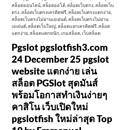
สล็อตออนไลน์
,
สล็อตออโต้
,
สล็อตเว็บตรง
,
สล็อตเว็บ
ตรง
,
สล็อตเว็บตรงเครดิตฟรี
,
สล็อตเว็บตรงแตกง่าย
,
สล็อตเว็บตรงไม่ผ่านเอเย่นต์
,
สล็อตเว็บตรงไม่ผ่าน
เอเย่นต์
,
สล็อตเว็บใหญ่
,
สล็อตแจกเครดิตฟรี
,
สล็อต
แตกง่าย
,
สล็อตแตกหนัก
,
เกมสล็อต
,
เว็บสล็อต
Pgslot pgslotfish3.com
24 December 25 pgslot
website แตกง่าย เล่น
สล็อต PGSlot สุดมันส์
พร้อมโอกาสทำเงินง่ายๆ
คาสิโน เว็บเปิดใหม่
pgslotfish ใหม่ล่าสุด Top