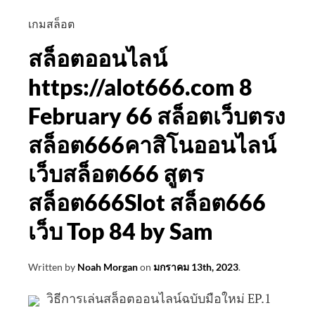
เว็บ
สล็อต
เกมสล็อต
ตรง
สล็อตออนไลน์
ทดลอง
สล็อต
https://alot666.com 8
ฟรี
February 66 สล็อตเว็บตรง
ได้
เงิน
สล็อต666คาสิโนออนไลน์
จริง
เว็บสล็อต666 สูตร
บริการ
24
สล็อต666Slot สล็อต666
ชั่วโมง
เว็บ Top 84 by Sam
mega
game
Written by
Noah Morgan
on
มกราคม 13th, 2023
.
ถอน
ไม่
วิธีการเล่นสล็อตออนไลน์ฉบับมือใหม่ EP.1
อั้น