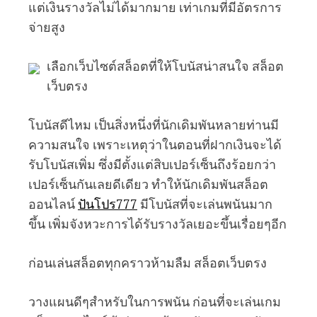
แต่เงินรางวัลไม่ได้มากมาย เท่าเกมที่มีอัตรการ
จ่ายสูง
เลือกเว็บไซต์สล็อตที่ให้โบนัสน่าสนใจ สล็อต
เว็บตรง
โบนัสดีไหม เป็นสิ่งหนึ่งที่นักเดิมพันหลายท่านมี
ความสนใจ เพราะเหตุว่าในตอนที่ฝากเงินจะได้
รับโบนัสเพิ่ม ซึ่งมีตั้งแต่สิบเปอร์เซ็นถึงร้อยกว่า
เปอร์เซ็นกันเลยดีเดียว ทำให้นักเดิมพันสล็อต
ออนไลน์
ปันโปร777
มีโบนัสที่จะเล่นพนันมาก
ขึ้น เพิ่มจังหวะการได้รับรางวัลเยอะขึ้นเรื่อยๆอีก
ก่อนเล่นสล็อตทุกคราวห้ามลืม สล็อตเว็บตรง
วางแผนดีๆสำหรับในการพนัน ก่อนที่จะเล่นเกม