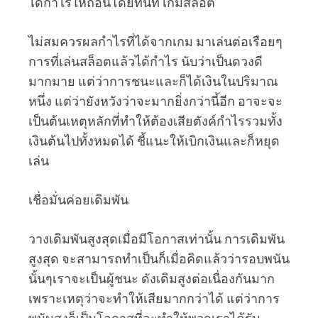
ได้กำไรให้ถอนโดยทันที เกมสล็อต
ไม่สมควรผลกำไรที่ได้จากเกม มาเล่นต่อเรือยๆ
การที่เล่นสล็อตแล้วได้กำไร นับว่าเป็นดวงดี
มากมาย แต่ว่าการชนะและก็ได้เงินในปริมาณ
หนึ่ง แต่ว่ายังหวังว่าจะมากยิ่งกว่านี้อีก อาจะจะ
เป็นต้นเหตุหลักที่ทำให้ต้องเสียตังค์กำไรรวมทั้ง
เงินต้นไปทั้งหมดได้ ชี้แนะให้เบิกเงินและก็หยุด
เล่น
เชื่อมั่นค่อยเดิมพัน
วางเดิมพันสูงสุดเมื่อมีโอกาสเท่านั้น การเดิมพัน
สูงสุด จะสามารถทำเป็นก็เมื่อคิดแล้วว่ารอบพนัน
นั้นๆเราจะเป็นผู้ชนะ ดังเดิมสูงต่อเนื่องกันมาก
เพราะเหตุว่าจะทำให้เสียมากกว่าได้ แต่ว่าการ