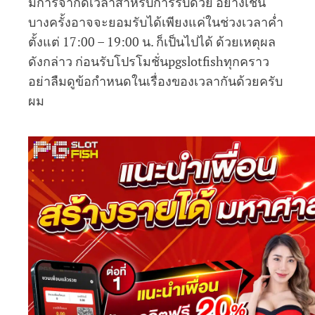
มีการจำกัดเวลาสำหรับการรับด้วย อย่างเช่น
บางครั้งอาจจะยอมรับได้เพียงแค่ในช่วงเวลาค่ำ
ตั้งแต่ 17:00 – 19:00 น. ก็เป็นไปได้ ด้วยเหตุผล
ดังกล่าว ก่อนรับโปรโมชั่นpgslotfishทุกคราว
อย่าลืมดูข้อกำหนดในเรื่องของเวลากันด้วยครับ
ผม