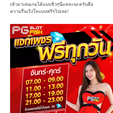
เข้ามาเล่นเกมได้แบบชิวๆนี่แหละนะครับคือ
ความรื่นเริงใจแบบฟรีๆไปเลย!