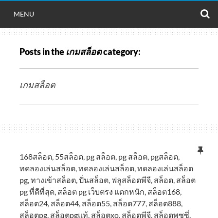
S
MENU
Posts in the
เกมสล็อต
category:
เกมสล็อต
168สล็อต
,
55สล็อต
,
pg สล็อต
,
pg สล็อต
,
pgสล็อต
,
ทดลองเล่นสล็อต
,
ทดลองเล่นสล็อต
,
ทดลองเล่นสล็อต
pg
,
ทางเข้าสล็อต
,
ปั่นสล็อต
,
ฟลูสล็อตพีจี
,
สล็อต
,
สล็อต
pg ที่ดีที่สุด
,
สล็อต pg เว็บตรง แตกหนัก
,
สล็อต168
,
สล็อต24
,
สล็อต44
,
สล็อต55
,
สล็อต777
,
สล็อต888
,
สล็อตpg
,
สล็อตpgแท้
,
สล็อตxo
,
สล็อตพีจี
,
สล็อตพุซซี่
,