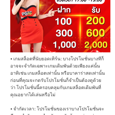
• เกมสล็อตที่นับยอดเทิร์น: บางโปรโมชั่นบางทีก็
อาจจะจำกัดเฉพาะเกมเดิมพันด้วยเพียงแค่นั้น
อาทิเช่น เกมสล็อตเท่านั้น หรือบาคาร่าสดเท่านั้น
ก่อนที่คุณจะกดรับโปรโมชั่นก็จำเป็นต้องดูด้วย
ว่า โปรโมชั่นนี้ครอบคลุมกับเกมสล็อตเดิมพันที่
คุณอยากได้เล่นหรือไม่
• จำกัดเวลา: โปรโมชั่นของเราบางโปรโมชั่นจะ