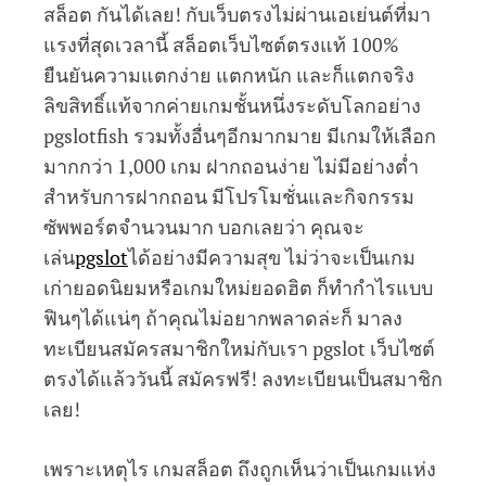
สล็อต กันได้เลย! กับเว็บตรงไม่ผ่านเอเย่นต์ที่มา
แรงที่สุดเวลานี้ สล็อตเว็บไซต์ตรงแท้ 100%
ยืนยันความแตกง่าย แตกหนัก และก็แตกจริง
ลิขสิทธิ์แท้จากค่ายเกมชั้นหนึ่งระดับโลกอย่าง
pgslotfish รวมทั้งอื่นๆอีกมากมาย มีเกมให้เลือก
มากกว่า 1,000 เกม ฝากถอนง่าย ไม่มีอย่างต่ำ
สำหรับการฝากถอน มีโปรโมชั่นและกิจกรรม
ซัพพอร์ตจำนวนมาก บอกเลยว่า คุณจะ
เล่น
pgslot
ได้อย่างมีความสุข ไม่ว่าจะเป็นเกม
เก่ายอดนิยมหรือเกมใหม่ยอดฮิต ก็ทำกำไรแบบ
ฟินๆได้แน่ๆ ถ้าคุณไม่อยากพลาดล่ะก็ มาลง
ทะเบียนสมัครสมาชิกใหม่กับเรา pgslot เว็บไซต์
ตรงได้แล้ววันนี้ สมัครฟรี! ลงทะเบียนเป็นสมาชิก
เลย!
เพราะเหตุไร เกมสล็อต ถึงถูกเห็นว่าเป็นเกมแห่ง