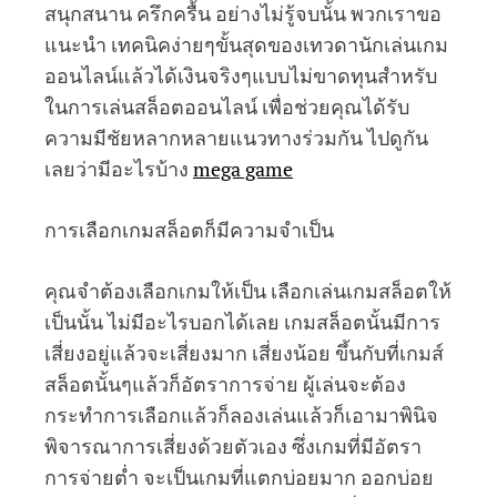
สนุกสนาน ครึกครื้น อย่างไม่รู้จบนั้น พวกเราขอ
แนะนำ เทคนิคง่ายๆขั้นสุดของเทวดานักเล่นเกม
ออนไลน์แล้วได้เงินจริงๆแบบไม่ขาดทุนสำหรับ
ในการเล่นสล็อตออนไลน์ เพื่อช่วยคุณได้รับ
ความมีชัยหลากหลายแนวทางร่วมกัน ไปดูกัน
เลยว่ามีอะไรบ้าง
mega game
การเลือกเกมสล็อตก็มีความจำเป็น
คุณจำต้องเลือกเกมให้เป็น เลือกเล่นเกมสล็อตให้
เป็นนั้น ไม่มีอะไรบอกได้เลย เกมสล็อตนั้นมีการ
เสี่ยงอยู่แล้วจะเสี่ยงมาก เสี่ยงน้อย ขึ้นกับที่เกมส์
สล็อตนั้นๆแล้วก็อัตราการจ่าย ผู้เล่นจะต้อง
กระทำการเลือกแล้วก็ลองเล่นแล้วก็เอามาพินิจ
พิจารณาการเสี่ยงด้วยตัวเอง ซึ่งเกมที่มีอัตรา
การจ่ายต่ำ จะเป็นเกมที่แตกบ่อยมาก ออกบ่อย