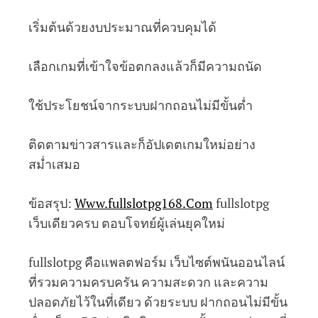
เริ่มต้นด้วยงบประมาณที่ควบคุมได้
เลือกเกมที่เข้าใจข้อตกลงแล้วก็มีความถนัด
ใช้ประโยชน์จากระบบฝากถอนไม่มีขั้นต่ำ
ติดตามข่าวสารและก็อัปเดตเกมใหม่อย่าง
สม่ำเสมอ
ข้อสรุป:
Www.fullslotpg168.Com
fullslotpg
เว็บเดียวครบ ตอบโจทย์ผู้เล่นยุคใหม่
fullslotpg คือแพลตฟอร์ม เว็บไซต์พนันออนไลน์
ที่รวมความครบครัน ความสะดวก และความ
ปลอดภัยไว้ในที่เดียว ด้วยระบบ ฝากถอนไม่มีขั้น