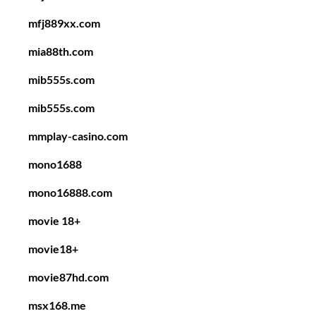
mfj889xx.com
mia88th.com
mib555s.com
mib555s.com
mmplay-casino.com
mono1688
mono16888.com
movie 18+
movie18+
movie87hd.com
msx168.me