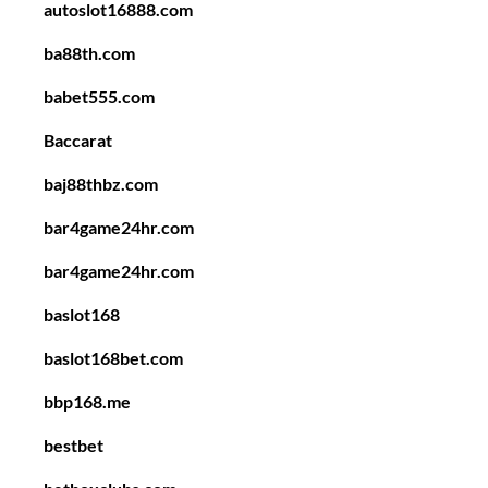
autoslot16888.com
ba88th.com
babet555.com
Baccarat
baj88thbz.com
bar4game24hr.com
bar4game24hr.com
baslot168
baslot168bet.com
bbp168.me
bestbet