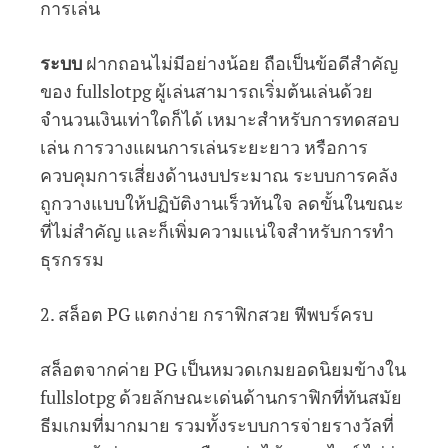
การเล่น
ระบบ
ฝากถอนไม่มีอย่างน้อย ถือเป็นข้อดีสำคัญ
ของ fullslotpg ผู้เล่นสามารถเริ่มต้นเล่นด้วย
จำนวนเงินเท่าใดก็ได้ เหมาะสำหรับการทดสอบ
เล่น การวางแผนการเล่นระยะยาว หรือการ
ควบคุมการเสี่ยงด้านงบประมาณ ระบบการคลัง
ถูกวางแบบให้ปฏิบัติงานเร็วทันใจ ลดขั้นในขณะ
ที่ไม่สำคัญ และก็เพิ่มความแน่ใจสำหรับการทำ
ธุรกรรม
2. สล็อต PG แตกง่าย กราฟิกสวย ฟีพบร์ครบ
สล็อตจากค่าย PG เป็นหมวดเกมยอดนิยมข้างใน
fullslotpg ด้วยลักษณะเด่นด้านกราฟิกที่ทันสมัย
ธีมเกมที่มากมาย รวมทั้งระบบการจ่ายรางวัลที่