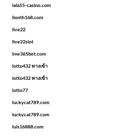
lala55-casino.com
lionth168.com
live22
live22slot
lnw365bet.com
lotto432 ทางเข้า
lotto432 ทางเข้า
lotto77
luckycat789.com
luckycat789.com
luis16888.com