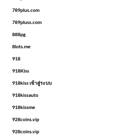
789plus.com
789pluss.com
888pg
8lots.me
918
918Kiss
918kiss เข้าสู่ระบบ
918kissauto
918kissme
928coins.vip
928coins.vip