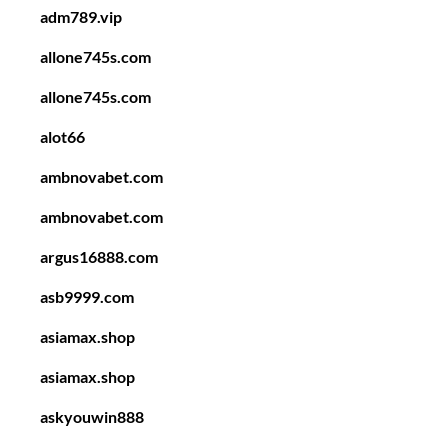
adm789.vip
allone745s.com
allone745s.com
alot66
ambnovabet.com
ambnovabet.com
argus16888.com
asb9999.com
asiamax.shop
asiamax.shop
askyouwin888