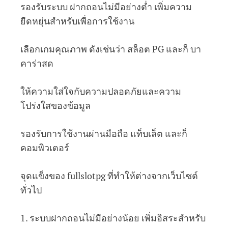
รองรับระบบ ฝากถอนไม่มีอย่างต่ำ เพิ่มความ
ยืดหยุ่นสำหรับเพื่อการใช้งาน
เลือกเกมคุณภาพ ดังเช่นว่า สล็อต PG และก็ บา
คาร่าสด
ให้ความใส่ใจกับความปลอดภัยและความ
โปร่งใสของข้อมูล
รองรับการใช้งานผ่านมือถือ แท็บเล็ต และก็
คอมพิวเตอร์
จุดแข็งของ fullslotpg ที่ทำให้ต่างจากเว็บไซต์
ทั่วไป
1. ระบบฝากถอนไม่มีอย่างน้อย เพิ่มอิสระสำหรับ