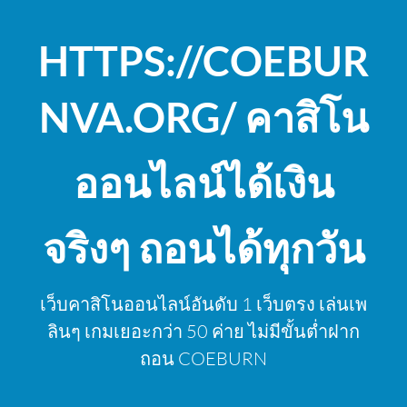
Skip
to
HTTPS://COEBUR
content
NVA.ORG/ คาสิโน
ออนไลน์ได้เงิน
จริงๆ ถอนได้ทุกวัน
เว็บคาสิโนออนไลน์อันดับ 1 เว็บตรง เล่นเพ
ลินๆ เกมเยอะกว่า 50 ค่าย ไม่มีขั้นต่ำฝาก
ถอน COEBURN