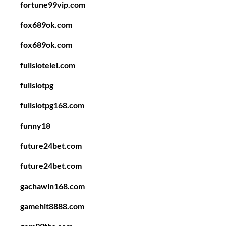
fortune99vip.com
fox689ok.com
fox689ok.com
fullsloteiei.com
fullslotpg
fullslotpg168.com
funny18
future24bet.com
future24bet.com
gachawin168.com
gamehit8888.com