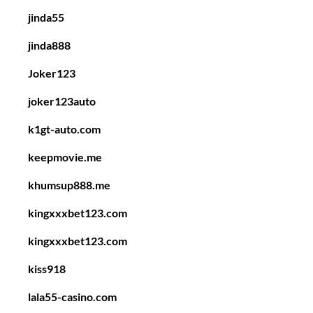
jinda55
jinda888
Joker123
joker123auto
k1gt-auto.com
keepmovie.me
khumsup888.me
kingxxxbet123.com
kingxxxbet123.com
kiss918
lala55-casino.com