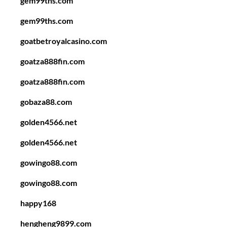
gem99ths.com
gem99ths.com
goatbetroyalcasino.com
goatza888fin.com
goatza888fin.com
gobaza88.com
golden4566.net
golden4566.net
gowingo88.com
gowingo88.com
happy168
hengheng9899.com