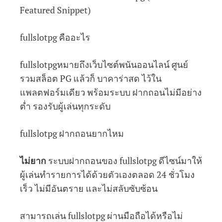
Featured Snippet)
fullslotpg คืออะไร
fullslotpgหมายถึงเว็บไซต์พนันออนไลน์ ศูนย์
รวมสล็อต PG แล้วก็ บาคาร่าสด ไว้ใน
แพลตฟอร์มเดียว พร้อมระบบ ฝากถอนไม่มีอย่าง
ต่ำ รองรับผู้เล่นทุกระดับ
fullslotpg ฝากถอนยากไหม
ไม่ยาก
ระบบฝากถอนของ fullslotpg ดีไซน์มาให้
ผู้เล่นทำรายการได้ด้วยตัวเองตลอด 24 ชั่วโมง
เร็ว ไม่มีอันตราย และไม่สลับซับซ้อน
สามารถเล่น fullslotpg ผ่านมือถือได้หรือไม่