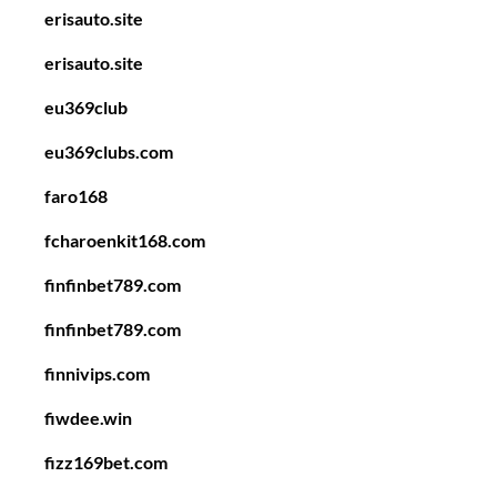
erisauto.site
erisauto.site
eu369club
eu369clubs.com
faro168
fcharoenkit168.com
finfinbet789.com
finfinbet789.com
finnivips.com
fiwdee.win
fizz169bet.com