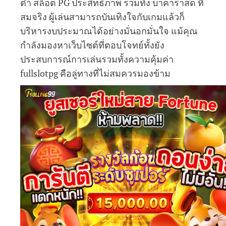
ต่ำ สล็อต PG ประสิทธิภาพ รวมทั้ง บาคาร่าสด ที่
สมจริง ผู้เล่นสามารถบันเทิงใจกับเกมแล้วก็
บริหารงบประมาณได้อย่างมั่นอกมั่นใจ แม้คุณ
กำลังมองหาเว็บไซต์ที่ตอบโจทย์ทั้งยัง
ประสบการณ์การเล่นรวมทั้งความคุ้มค่า
fullslotpg คือลู่ทางที่ไม่สมควรมองข้าม