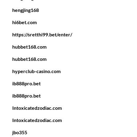
hengjing168
hi6bet.com
https://sretthi99.bet/enter/
hubbet168.com
hubbet168.com
hyperclub-casino.com
ib888pro.bet
ib888pro.bet
Intoxicatedzodiac.com
Intoxicatedzodiac.com
jbo355