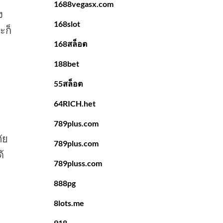
1688vegasx.com
ง
168slot
ะก็
168สล็อต
188bet
55สล็อต
64RICH.het
789plus.com
ัย
789plus.com
้
789pluss.com
888pg
8lots.me
918