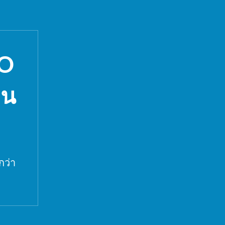
.O
ิน
กว่า