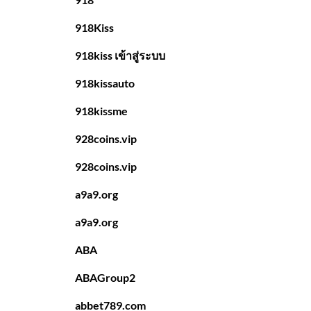
918Kiss
918kiss เข้าสู่ระบบ
918kissauto
918kissme
928coins.vip
928coins.vip
a9a9.org
a9a9.org
ABA
ABAGroup2
abbet789.com