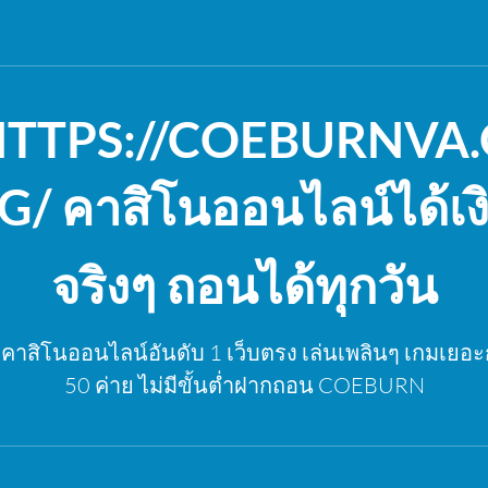
TTPS://COEBURNVA
G/ คาสิโนออนไลน์ได้เง
จริงๆ ถอนได้ทุกวัน
บคาสิโนออนไลน์อันดับ 1 เว็บตรง เล่นเพลินๆ เกมเยอะ
50 ค่าย ไม่มีขั้นต่ำฝากถอน COEBURN