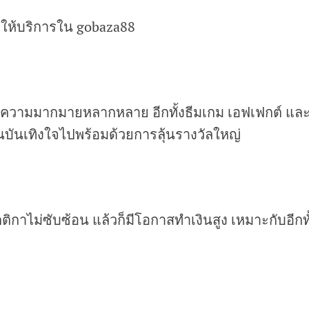
ิดให้บริการใน gobaza88
ีความมากมายหลากหลาย อีกทั้งธีมเกม เอฟเฟกต์ แล
ล่นบันเทิงใจไปพร้อมด้วยการลุ้นรางวัลใหญ่
ติกาไม่ซับซ้อน แล้วก็มีโอกาสทำเงินสูง เหมาะกับอีกทั้