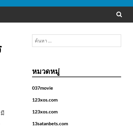
SEA
ค้นหา
ร
สำหรับ:
หมวดหมู่
037movie
123xos.com
123xos.com
มี
น
13satanbets.com