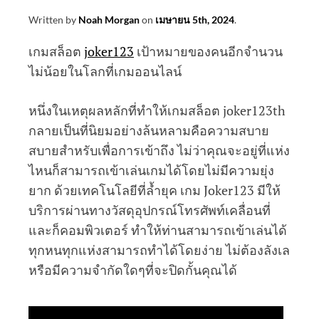
Written by
Noah Morgan
on
เมษายน 5th, 2024
.
เกมสล็อต
joker123
เป้าหมายของคนอีกจำนวน
ไม่น้อยในโลกที่เกมออนไลน์
หนึ่งในเหตุผลหลักที่ทำให้เกมสล็อต joker123th
กลายเป็นที่นิยมอย่างล้นหลามคือความสบาย
สบายสำหรับเพื่อการเข้าถึง ไม่ว่าคุณจะอยู่ที่แห่ง
ไหนก็สามารถเข้าเล่นเกมได้โดยไม่มีความยุ่ง
ยาก ด้วยเทคโนโลยีที่ล้ำยุค เกม Joker123 มีให้
บริการผ่านทางวัสดุอุปกรณ์โทรศัพท์เคลื่อนที่
และก็คอมพิวเตอร์ ทำให้ท่านสามารถเข้าเล่นได้
ทุกหนทุกแห่งสามารถทำได้โดยง่าย ไม่ต้องลังเล
หรือมีความจำกัดใดๆที่จะปิดกั้นคุณได้