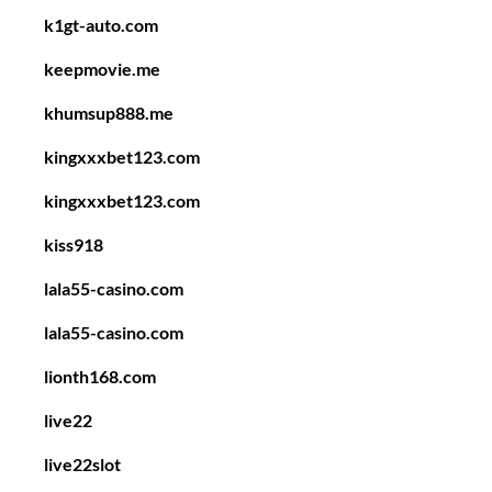
k1gt-auto.com
keepmovie.me
khumsup888.me
kingxxxbet123.com
kingxxxbet123.com
kiss918
lala55-casino.com
lala55-casino.com
lionth168.com
live22
live22slot