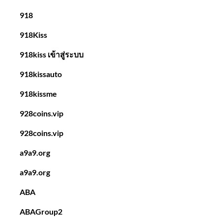
918
918Kiss
918kiss เข้าสู่ระบบ
918kissauto
918kissme
928coins.vip
928coins.vip
a9a9.org
a9a9.org
ABA
ABAGroup2