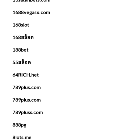
1688vegasx.com
168slot
168สล็อต
188bet
55สล็อต
64RICH.het
789plus.com
789plus.com
789pluss.com
888pg
8lots.me