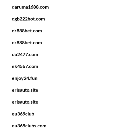
daruma1688.com
dgb222hot.com
dr888bet.com
dr888bet.com
du2477.com
ek4567.com
enjoy24.fun
erisauto.site
erisauto.site
eu369club
eu369clubs.com