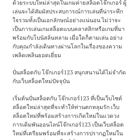
ด้วยระบบใหม่ล่าสุดในเกมค่ายสล็อตโจ๊กเกอร์ ผู้
เล่นจะได้สัมผัสประสบการณ์การเล่นที่น่าระทึก
ใจรวมทั้งเป็นเอกลักษณ์อย่างแน่นอน ไม่ว่าจะ
เป็นการเล่นเกมสล็อตแบบคลาสสิกหรือเกมที่มา
พร้อมกับโบนัสล้นหลาม เมื่อใดก็ตามเล่น อย่าง
กับคุณกำลังเดินทางผ่านโลกในเรื่องของความ
เพลิดเพลินยอดเยี่ยม
ปั่นสล็อตกับ โจ๊กเกอร์123 สนุกสนานได้ไม่จำกัด
กับเว็บสล็อตใหม่ปัจจุบัน
เริ่มต้นปั่นสล็อตกับ โจ๊กเกอร์123 ที่เป็นเว็บไซต์
สล็อตใหม่ล่าสุดที่จะทำให้ท่านตกหลุมรัก เว็บ
สล็อตใหม่ที่พร้อมสร้างการเกิดใหม่ในแวดวง
การเดิมพันออนไลน์โจ๊กเกอร์123 เป็นเว็บสล็อต
ใหม่ที่เตรียมพร้อมที่จะสร้างการปรากฏใหม่ใน