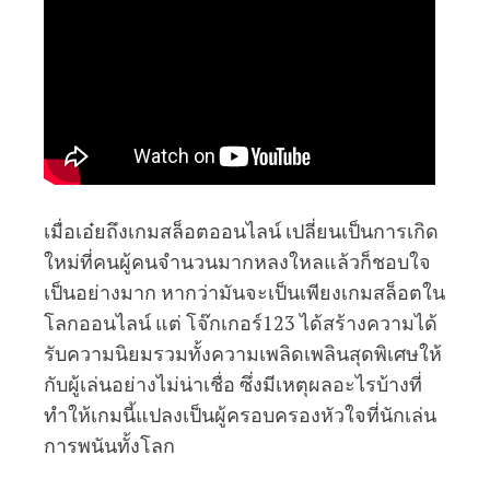
เมื่อเอ๋ยถึงเกมสล็อตออนไลน์ เปลี่ยนเป็นการเกิด
ใหม่ที่คนผู้คนจำนวนมากหลงใหลแล้วก็ชอบใจ
เป็นอย่างมาก หากว่ามันจะเป็นเพียงเกมสล็อตใน
โลกออนไลน์ แต่ โจ๊กเกอร์123 ได้สร้างความได้
รับความนิยมรวมทั้งความเพลิดเพลินสุดพิเศษให้
กับผู้เล่นอย่างไม่น่าเชื่อ ซึ่งมีเหตุผลอะไรบ้างที่
ทำให้เกมนี้แปลงเป็นผู้ครอบครองหัวใจที่นักเล่น
การพนันทั้งโลก