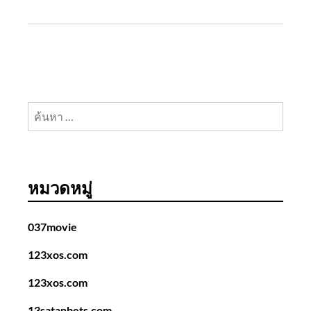
o
n
ค้นหา
สำหรับ:
หมวดหมู่
037movie
123xos.com
123xos.com
13satanbets.com