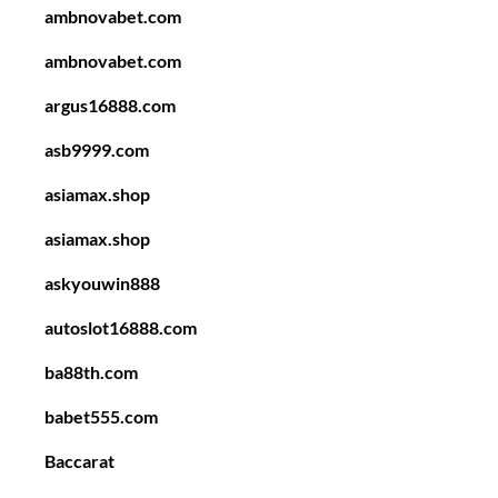
ambnovabet.com
ambnovabet.com
argus16888.com
asb9999.com
asiamax.shop
asiamax.shop
askyouwin888
autoslot16888.com
ba88th.com
babet555.com
Baccarat