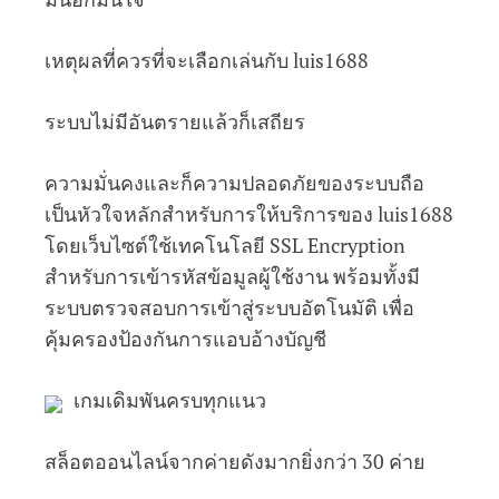
เหตุผลที่ควรที่จะเลือกเล่นกับ luis1688
ระบบไม่มีอันตรายแล้วก็เสถียร
ความมั่นคงและก็ความปลอดภัยของระบบถือ
เป็นหัวใจหลักสำหรับการให้บริการของ luis1688
โดยเว็บไซต์ใช้เทคโนโลยี SSL Encryption
สำหรับการเข้ารหัสข้อมูลผู้ใช้งาน พร้อมทั้งมี
ระบบตรวจสอบการเข้าสู่ระบบอัตโนมัติ เพื่อ
คุ้มครองป้องกันการแอบอ้างบัญชี
เกมเดิมพันครบทุกแนว
สล็อตออนไลน์จากค่ายดังมากยิ่งกว่า 30 ค่าย