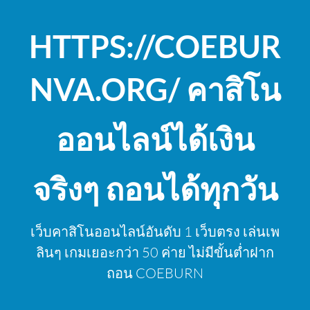
Skip
to
HTTPS://COEBUR
content
NVA.ORG/ คาสิโน
ออนไลน์ได้เงิน
จริงๆ ถอนได้ทุกวัน
เว็บคาสิโนออนไลน์อันดับ 1 เว็บตรง เล่นเพ
ลินๆ เกมเยอะกว่า 50 ค่าย ไม่มีขั้นต่ำฝาก
ถอน COEBURN