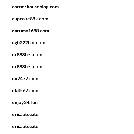
cornerhouseblog.com
cupcake88x.com
daruma1688.com
dgb222hot.com
dr888bet.com
dr888bet.com
du2477.com
ek4567.com
enjoy24.fun
erisauto.site
erisauto.site