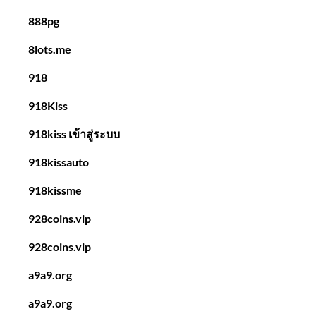
888pg
8lots.me
918
918Kiss
918kiss เข้าสู่ระบบ
918kissauto
918kissme
928coins.vip
928coins.vip
a9a9.org
a9a9.org