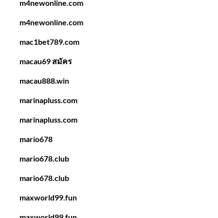
m4newonline.com
m4newonline.com
mac1bet789.com
macau69 สมัคร
macau888.win
marinapluss.com
marinapluss.com
mario678
mario678.club
mario678.club
maxworld99.fun
maxworld99.fun