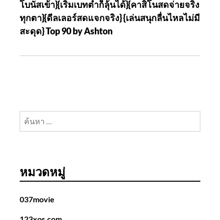
โบนัสเข้า}{เริ่มเบทต่ำก็ลุ้นได้}{คาสิโนสดจ่ายจริง
ทุกตา}{ดีลเลอร์สดแจกจริง} {เล่นสนุกลื่นไหลไม่มี
สะดุด} Top 90 by Ashton
ค้นหา
สำหรับ:
หมวดหมู่
037movie
123xos.com