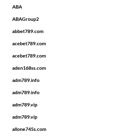
ABA
ABAGroup2
abbet789.com
acebet789.com
acebet789.com
aden168ss.com
adm789.info
adm789.info
adm789.vip
adm789.vip
allone745s.com