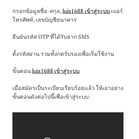
กรอกข้อมูลชื่อ-สกุล,
luis1688 เข้าสู่ระบบ
เบอร์
โทรศัพท์, เลขบัญชีธนาคาร
ยืนยันรหัส OTP ที่ได้รับจาก SMS
ตั้งรหัสผ่าน รวมทั้งกดรับรองเพื่อเริ่มใช้งาน
ขั้นตอน
luis1688 เข้าสู่ระบบ
เมื่อสมัครเป็นระเบียบเรียบร้อยแล้ว ให้เอาอย่าง
ขั้นตอนดังต่อไปนี้เพื่อเข้าสู่ระบบ: