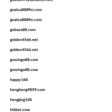
goatza888fin.com
goatza888fin.com
gobaza88.com
golden4566.net
golden4566.net
gowingo88.com
gowingo88.com
happy168
hengheng9899.com
hengjing168
hi6bet.com