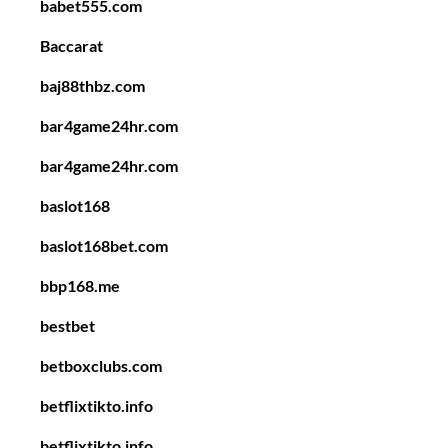
babet555.com
Baccarat
baj88thbz.com
bar4game24hr.com
bar4game24hr.com
baslot168
baslot168bet.com
bbp168.me
bestbet
betboxclubs.com
betflixtikto.info
betflixtikto.info