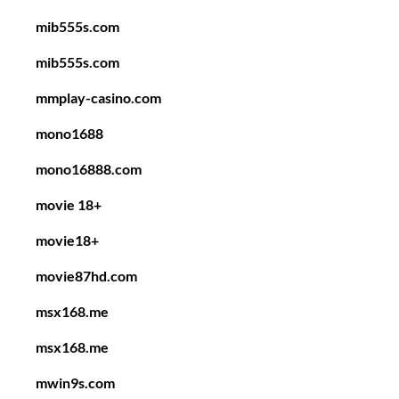
mib555s.com
mib555s.com
mmplay-casino.com
mono1688
mono16888.com
movie 18+
movie18+
movie87hd.com
msx168.me
msx168.me
mwin9s.com