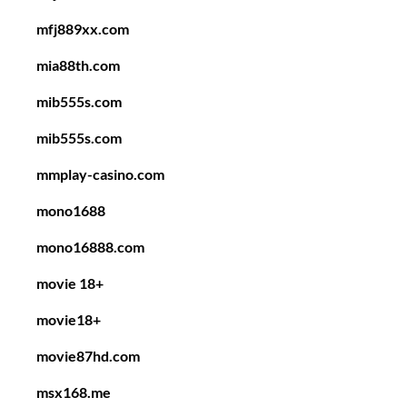
mfj889xx.com
mia88th.com
mib555s.com
mib555s.com
mmplay-casino.com
mono1688
mono16888.com
movie 18+
movie18+
movie87hd.com
msx168.me