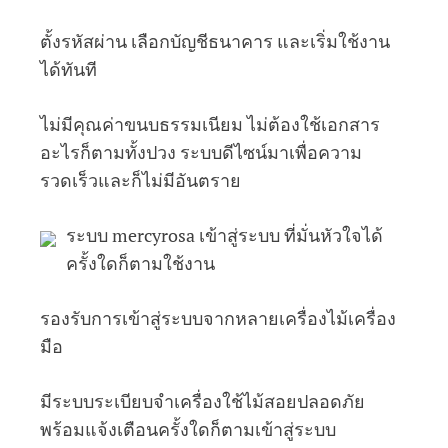
ตั้งรหัสผ่าน เลือกบัญชีธนาคาร และเริ่มใช้งาน
ได้ทันที
ไม่มีคุณค่าขนบธรรมเนียม ไม่ต้องใช้เอกสาร
อะไรก็ตามทั้งปวง ระบบดีไซน์มาเพื่อความ
รวดเร็วและก็ไม่มีอันตราย
ระบบ mercyrosa เข้าสู่ระบบ ที่มั่นหัวใจได้
ครั้งใดก็ตามใช้งาน
รองรับการเข้าสู่ระบบจากหลายเครื่องไม้เครื่อง
มือ
มีระบบระเบียบจำเครื่องใช้ไม้สอยปลอดภัย
พร้อมแจ้งเตือนครั้งใดก็ตามเข้าสู่ระบบ