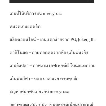
เกมที่ให้บริการบน mercyrosa
หมวดเกมยอดฮิต
สล็อตออนไลน์ – เกมแตกง่ายจาก PG, Joker, JILI
คาสิโนสด – ถ่ายทอดสดจากห้องเดิมพันจริง
เกมยิงปลา – ภาพงาม เอฟเฟกต์ดี โบนัสแตกง่าย
เดิมพันกีฬา – บอล บาส มวย ครบทุกลีก
ปัญหาที่มักพบเกี่ยวกับ mercyrosa
mercyrosa สมัคร มีค่าขนบธรรมเนียมประเพณี