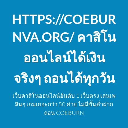
Skip
to
HTTPS://COEBUR
content
NVA.ORG/ คาสิโน
ออนไลน์ได้เงิน
จริงๆ ถอนได้ทุกวัน
เว็บคาสิโนออนไลน์อันดับ 1 เว็บตรง เล่นเพ
ลินๆ เกมเยอะกว่า 50 ค่าย ไม่มีขั้นต่ำฝาก
ถอน COEBURN