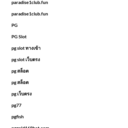
paradise1club.fun
paradise1club.fun
PG
PG Slot
pg slot ทางเข้า
pg slot เว็บตรง
pg สล็อต
pg สล็อต
pg เว็บตรง
pg77
pgfish
pggold168bet.com