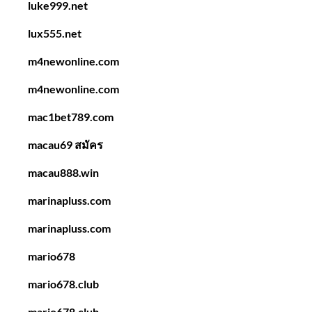
luke999.net
lux555.net
m4newonline.com
m4newonline.com
mac1bet789.com
macau69 สมัคร
macau888.win
marinapluss.com
marinapluss.com
mario678
mario678.club
mario678.club