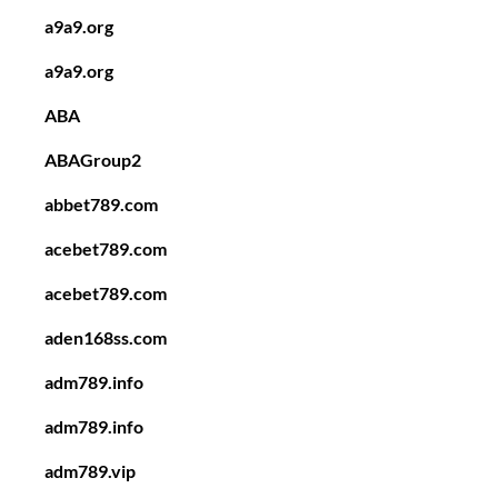
a9a9.org
a9a9.org
ABA
ABAGroup2
abbet789.com
acebet789.com
acebet789.com
aden168ss.com
adm789.info
adm789.info
adm789.vip