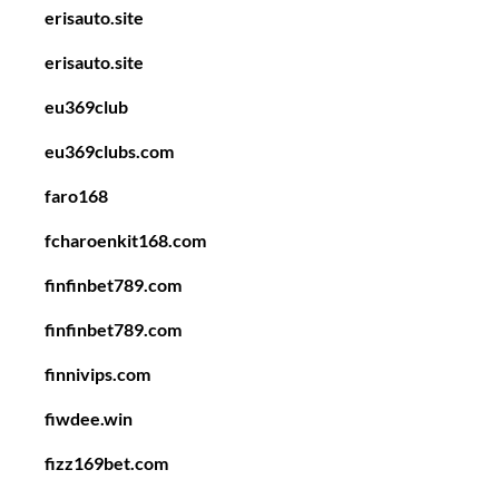
erisauto.site
erisauto.site
eu369club
eu369clubs.com
faro168
fcharoenkit168.com
finfinbet789.com
finfinbet789.com
finnivips.com
fiwdee.win
fizz169bet.com