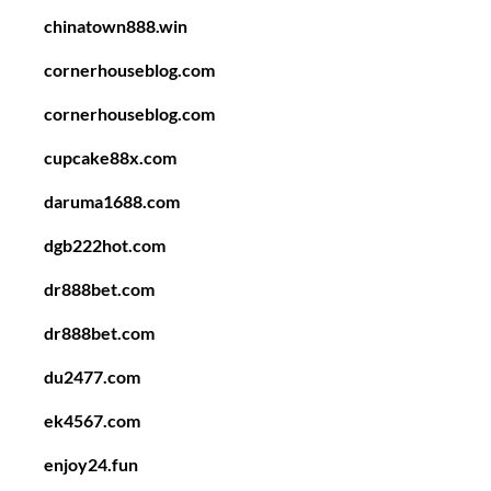
chinatown888.win
cornerhouseblog.com
cornerhouseblog.com
cupcake88x.com
daruma1688.com
dgb222hot.com
dr888bet.com
dr888bet.com
du2477.com
ek4567.com
enjoy24.fun