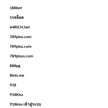
188bet
55สล็อต
64RICH.het
789plus.com
789plus.com
789pluss.com
888pg
8lots.me
918
918Kiss
918kiss เข้าสู่ระบบ