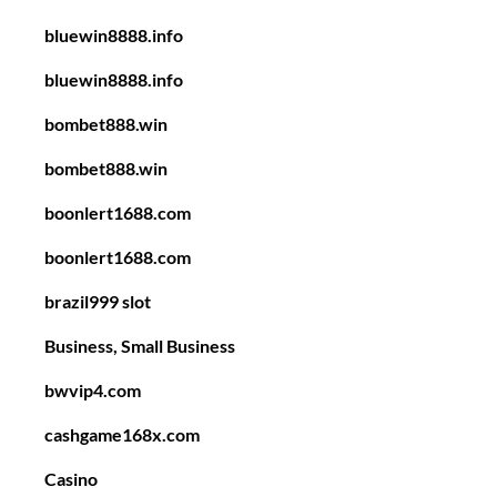
bluewin8888.info
bluewin8888.info
bombet888.win
bombet888.win
boonlert1688.com
boonlert1688.com
brazil999 slot
Business, Small Business
bwvip4.com
cashgame168x.com
Casino