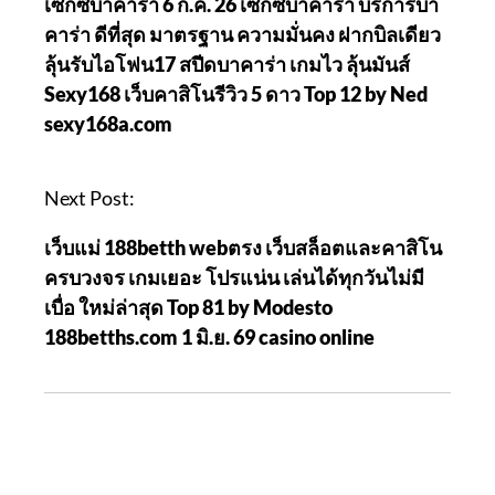
เซ็กซี่บาคาร่า 6 ก.ค. 26 เซ็กซี่บาคาร่า บริการบา
s
คาร่า ดีที่สุด มาตรฐาน ความมั่นคง ฝากบิลเดียว
t
ลุ้นรับไอโฟน17 สปีดบาคาร่า เกมไว ลุ้นมันส์
n
Sexy168 เว็บคาสิโนรีวิว 5 ดาว Top 12 by Ned
a
sexy168a.com
v
i
g
Next Post:
a
เว็บแม่ 188betth webตรง เว็บสล็อตและคาสิโน
t
ครบวงจร เกมเยอะ โปรแน่น เล่นได้ทุกวันไม่มี
i
เบื่อ ใหม่ล่าสุด Top 81 by Modesto
o
188betths.com 1 มิ.ย. 69 casino online
n