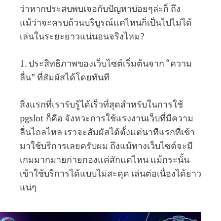
ว่าหากประสบพบเจอกับปัญหาบ่อยๆล่ะก็ ถึง
แม้ว่าจะครบถ้วนบริบูรณ์แค่ไหนก็เป็นไปไม่ได้
เล่นในระยะยาวแน่นอนจริงไหม?
1. ประสิทธิภาพของเว็บไซต์เริ่มต้นจาก “ความ
ลื่น” ที่สัมผัสได้โดยทันที
สิ่งแรกที่เรารับรู้ได้เร็วที่สุดสำหรับในการใช้
pgslot ก็คือ จังหวะการใช้แรงงานเว็บที่มีความ
ลื่นไถลไหล เราจะสัมผัสได้ตั้งแต่นาทีแรกที่เข้า
มาใช้บริการเลยครับผม ถึงแม้ทางเว็บไซต์จะมี
เกมมากมายก่ายกองแค่สักแค่ไหน แม้กระนั้น
เข้าใช้บริการได้แบบไม่สะดุด เล่นต่อเนื่องได้ยาว
แน่ๆ