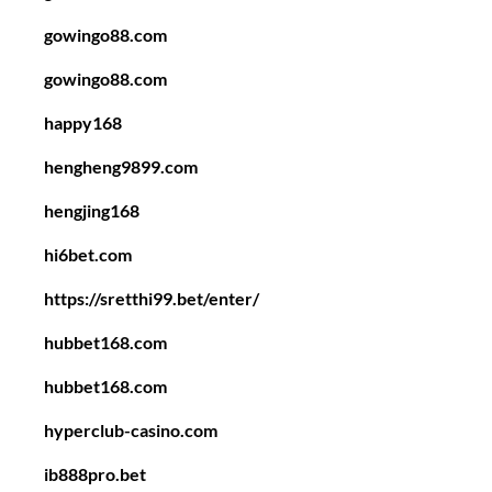
gowingo88.com
gowingo88.com
happy168
hengheng9899.com
hengjing168
hi6bet.com
https://sretthi99.bet/enter/
hubbet168.com
hubbet168.com
hyperclub-casino.com
ib888pro.bet