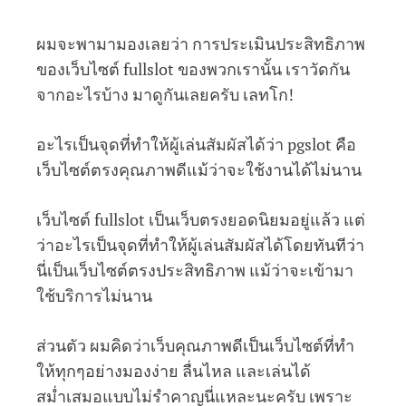
ผมจะพามามองเลยว่า การประเมินประสิทธิภาพ
ของเว็บไซต์ fullslot ของพวกเรานั้น เราวัดกัน
จากอะไรบ้าง มาดูกันเลยครับ เลทโก!
อะไรเป็นจุดที่ทำให้ผู้เล่นสัมผัสได้ว่า pgslot คือ
เว็บไซต์ตรงคุณภาพดีแม้ว่าจะใช้งานได้ไม่นาน
เว็บไซต์ fullslot เป็นเว็บตรงยอดนิยมอยู่แล้ว แต่
ว่าอะไรเป็นจุดที่ทำให้ผู้เล่นสัมผัสได้โดยทันทีว่า
นี่เป็นเว็บไซต์ตรงประสิทธิภาพ แม้ว่าจะเข้ามา
ใช้บริการไม่นาน
ส่วนตัว ผมคิดว่าเว็บคุณภาพดีเป็นเว็บไซต์ที่ทำ
ให้ทุกๆอย่างมองง่าย ลื่นไหล และเล่นได้
สม่ำเสมอแบบไม่รำคาญนี่แหละนะครับ เพราะ