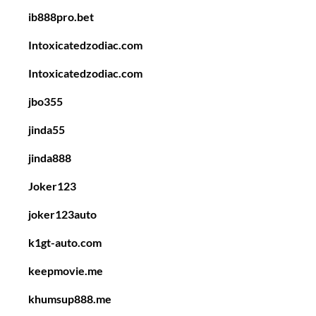
ib888pro.bet
Intoxicatedzodiac.com
Intoxicatedzodiac.com
jbo355
jinda55
jinda888
Joker123
joker123auto
k1gt-auto.com
keepmovie.me
khumsup888.me