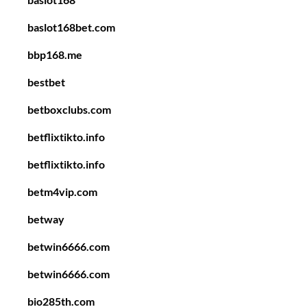
baslot168bet.com
bbp168.me
bestbet
betboxclubs.com
betflixtikto.info
betflixtikto.info
betm4vip.com
betway
betwin6666.com
betwin6666.com
bio285th.com