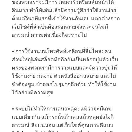
ของพวกเราจะมีการโหลดเร็วหรือสลับหน้าได้
ลื่นมาก ทำให้เล่นแล้วมีความรู้สึกว่าใช้งานง่าย
ตั้งแต่วินาทีแรกที่เข้าใช้งานกันเลย แตกต่างจาก
เว็บไซต์ที่จำเป็นต้องรอหลายจังหวะจนไม่มี
อารมณ์ ความต่อเนื่องก็จะหายไป
• การใช้งานบนโทรศัพท์เคลื่อนที่ลื่นไหล: คน
ส่วนใหญ่เล่นสล็อตมือถือกันเป็นหลักอยู่แล้ว เว็บ
ตรงของพวกเรามีการวางแบบและจัดวางปุ่มให้
ใช้งานง่าย กดง่าย ตัวหนังสืออ่านสบาย และไม่
จำต้องซูมเข้าออกไปๆมาๆอีกด้วย ทำให้ใช้งาน
ได้อย่างมีความสุข
• ระบบไม่ทำให้การเล่นสะดุด: แม้ว่าจะมีเกม
แบบเดียวกัน แม้กระนั้นถ้าเล่นแล้วหลุดยังไงก็
อารมณ์เสียแน่นอน แต่เว็บไซต์คุณภาพดีแบบ