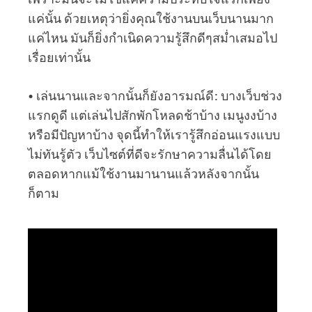
แค่นั้น ด้วยเหตุว่ายิ่งคุณใช้งานบนเว็บนานมาก
แค่ไหน มันก็ยิ่งกำเนิดความรู้สึกดีๆสม่ำเสมอไป
เรื่อยเท่านั้น
• เล่นนานและจากนั้นก็ยังอารมณ์ดี: บางเว็บช่วง
แรกดูดี แต่เล่นไปสักพักโหลดช้าบ้าง เมนูงงบ้าง
หรือมีปัญหาบ้าง จุดนี้ทำให้เรารู้สึกอ่อนแรงแบบ
ไม่ทันรู้ตัว เว็บไซต์ที่ดีจะรักษาความลื่นได้โดย
ตลอดหากแม้ใช้งานมานานแล้วหลังจากนั้น
ก็ตาม