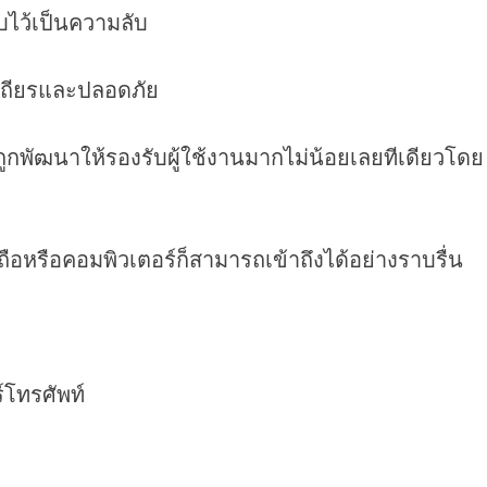
บบไว้เป็นความลับ
สถียรและปลอดภัย
ูกพัฒนาให้รองรับผู้ใช้งานมากไม่น้อยเลยทีเดียวโดย
ถือหรือคอมพิวเตอร์ก็สามารถเข้าถึงได้อย่างราบรื่น
์โทรศัพท์