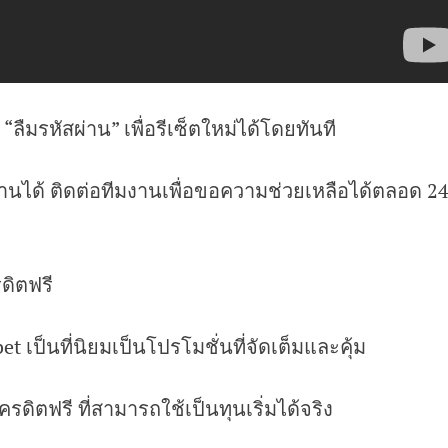
ลืมรหัสผ่าน” เพื่อรีเซ็ตใหม่ได้โดยทันที
านได้ ติดต่อทีมงานเพื่อขอความช่วยเหลือได้ตลอด 2
ดิตฟรี
bet เป็นที่นิยมเป็นโปรโมชั่นที่จัดเต็มและคุ้ม
เครดิตฟรี ที่สามารถใช้เป็นทุนเริ่มได้จริง