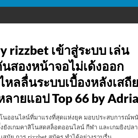
 rizzbet เข้าสู่ระบบ เล่น
กันสองหน้าจอไม่เด้งออก
หลลื่นระบบเบื้องหลังเสถี
มหลายแอป Top 66 by Adri
สิโนออนไลน์ที่มาแรงที่สุดแห่งยุค มอบประสบการณ์พน
ั้งยังเกมคาสิโนสดสล็อตออนไลน์ กีฬา และเกมยิงปลา
มัย การ rizzbet สมัคร ทำได้อย่างราบรื่น