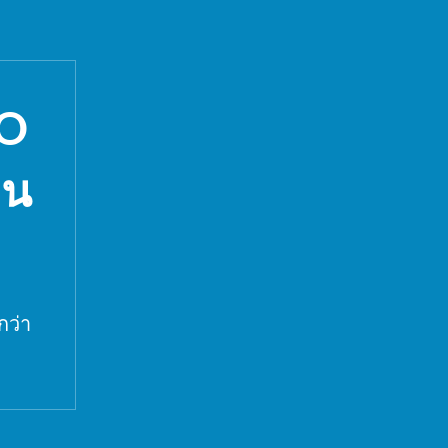
.O
ิน
กว่า