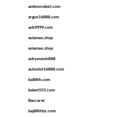
ambnovabet.com
argus16888.com
asb9999.com
asiamax.shop
asiamax.shop
askyouwin888
autoslot16888.com
ba88th.com
babet555.com
Baccarat
baj88thbz.com