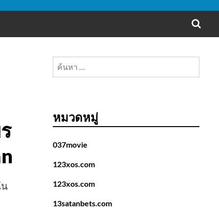
SEA
ค้นหา
สำหรับ:
หมวดหมู่
ยร
037movie
an
123xos.com
123xos.com
ัน
13satanbets.com