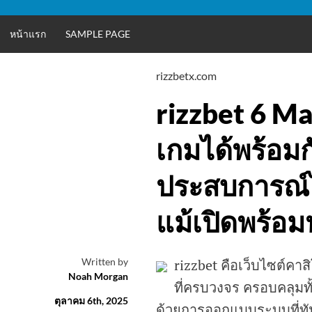
หน้าแรก
SAMPLE PAGE
rizzbetx.com
rizzbet 6 May
เกมได้พร้อม
ประสบการณ์ไ
แม้เปิดพร้อ
Written by
rizzbet คือเว็บไซต์คา
Noah Morgan
ที่ครบวงจร ครอบคลุมท
ตุลาคม 6th, 2025
ด้วยการออกแบบระบบที่ทันส