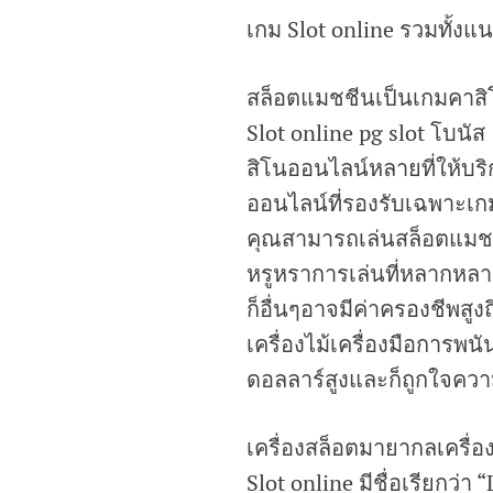
เกม Slot online รวมทั้งแ
สล็อตแมชชีนเป็นเกมคาสิโ
Slot online pg slot โบนัส 
สิโนออนไลน์หลายที่ให้บ
ออนไลน์ที่รองรับเฉพาะเกมส
คุณสามารถเล่นสล็อตแมชชีน
หรูหราการเล่นที่หลากหลาย
ก็อื่นๆอาจมีค่าครองชีพสู
เครื่องไม้เครื่องมือการพนัน
ดอลลาร์สูงและก็ถูกใจความ
เครื่องสล็อตมายากลเครื่
Slot online มีชื่อเรียกว่