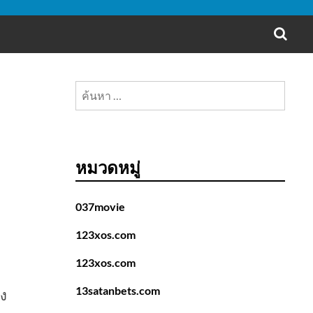
SEA
ค้นหา
สำหรับ:
หมวดหมู่
037movie
123xos.com
123xos.com
13satanbets.com
ึง