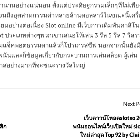
นช้านานอย่างแน่นอน ตั้งแต่ประดิษฐกรรมเล็กๆที่ไม่เพีย
ปจนถึงอุตสาหกรรมค่าหลายล้านดอลลาร์ในขณะนี้เครื่
มอย่างต่อเนื่อง Slot online มีเว็บการเดิมพันคาสิโน
sot ประเภทต่างๆพวกเขาเสนอให้เล่น 3 รีล 5 รีล 7 รีลร
้อมแจ็คพอตธรรมดาแล้วก็โปรเกรสซีฟ นอกจากนั้นยังม
นันและก็ข้อมูลเกี่ยวกับกระบวนการเล่นสล็อต ผู้เล่น
าสอย่างมากที่จะชนะรางวัลใหญ่
Next P
เว็บดาวน์โหลดslotxo 
สิก
พนันออนไลน์เว็บเปิดใหม่ sl
ใหม่ล่าสุด Top 92 by Clai