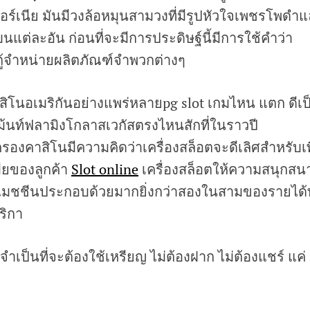
ร์เนีย มันมีวงล้อหมุนสามวงที่มีรูปหัวใจเพชรโพดำ
่บนแต่ละอัน ก่อนที่จะมีการประดิษฐ์นี้มีการใช้คำว่า
ยตู้จำหน่ายผลิตภัณฑ์จำพวกต่างๆ
โนอเมริกันอย่างแพร่หลายpg slot เกมไหน แตก ดีเป
เม้นท์ฟลามิงโกลาสเวกัสตรงไหนสักที่ในราวปี
รองคาสิโนมีความคิดว่าเครื่องสล็อตจะดีเลิศสำหรับเพ
มียของลูกค้า
Slot online
เครื่องสล็อตให้ความสนุกสน
ตแมชชีนประกอบด้วยมากยิ่งกว่าสองในสามของรายได้ทั
ริกา
ำเป็นที่จะต้องใช้เหรียญ ไม่ต้องฝาก ไม่ต้องแชร์ แค่