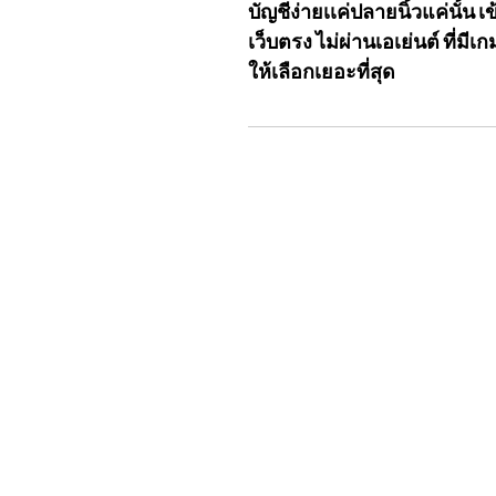
บัญชีง่ายเเค่ปลายนิ้วแค่นั้น เข
a
เว็บตรง ไม่ผ่านเอเย่นต์ ที่มีเก
v
ให้เลือกเยอะที่สุด
i
g
a
t
i
o
n