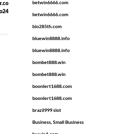
betwin6666.com
r.co
xo24
betwin6666.com
bio285th.com
bluewin8888.info
bluewin8888.info
bombet888.win
bombet888.win
boonlert1688.com
boonlert1688.com
brazil999 slot
Business, Small Business
bwvip4.com