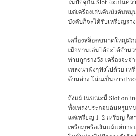
ในปัจจุบัน Slot จะเป็นคว
แต่เครื่องเล่นคันบังคับหมุ
บังคับก็จะได้รับเหรียญร
เครื่องสล็อตขนาดใหญ่มักม
เมื่อท่านเล่นได้จะได้จำนว
ท่านถูกรางวัล เครื่องจะ
เพลงน่าฟังๆฟังไปด้วย 
ด้านล่าง โน่นเป็นการประ
ถึงแม้ในขณะนี้ Slot onli
ทั้งเพลงประกอบอันหรูแทน 
แค่เหรียญ 1-2 เหรียญ ก็สา
เหรียญหรือเงินแม้แต่บาทเ