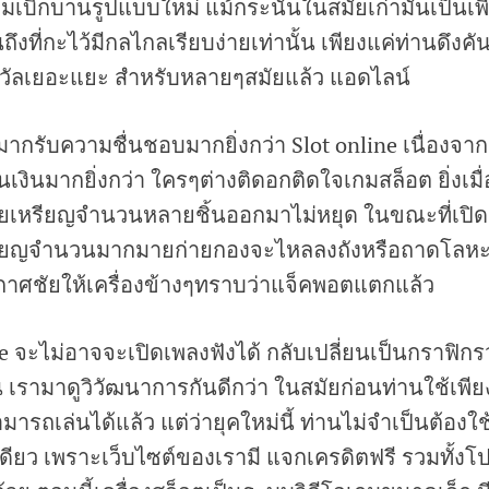
ามเบิกบานรูปแบบใหม่ แม้กระนั้นในสมัยเก่ามันเป็นเพ
นถึงที่กะไว้มีกลไกลเรียบง่ายเท่านั้น เพียงแค่ท่านดึงคั
างวัลเยอะแยะ สำหรับหลายๆสมัยแล้ว แอดไลน์
ากรับความชื่นชอบมากยิ่งกว่า Slot online เนื่องจาก
นเงินมากยิ่งกว่า ใครๆต่างติดอกติดใจเกมสล็อต ยิ่งเมื่
จ่ายเหรียญจำนวนหลายชิ้นออกมาไม่หยุด ในขณะที่เปิด
เหรียญจำนวนมากมายก่ายกองจะไหลลงถังหรือถาดโลห
กาศชัยให้เครื่องข้างๆทราบว่าแจ็คพอตแตกแล้ว
ne จะไม่อาจจะเปิดเพลงฟังได้ กลับเปลี่ยนเป็นกราฟิก
เรามาดูวิวัฒนาการกันดีกว่า ในสมัยก่อนท่านใช้เพีย
มารถเล่นได้แล้ว แต่ว่ายุคใหม่นี้ ท่านไม่จำเป็นต้องใช
ดียว เพราะเว็บไซต์ของเรามี แจกเครดิตฟรี รวมทั้งโ