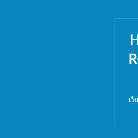
Skip
to
content
H
R
เว็