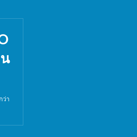
.O
ิน
กว่า