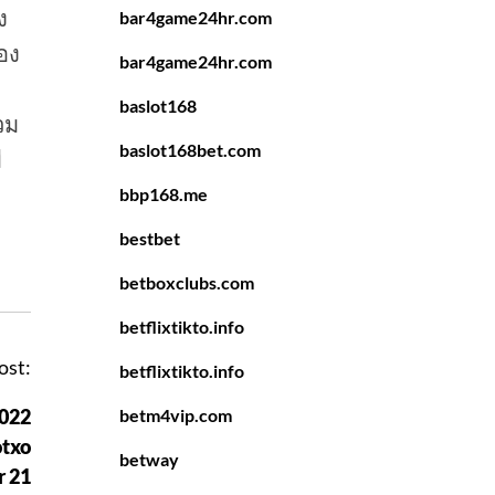
ง
bar4game24hr.com
อง
bar4game24hr.com
baslot168
วม
baslot168bet.com
ี
bbp168.me
bestbet
betboxclubs.com
betflixtikto.info
ost:
betflixtikto.info
2022
betm4vip.com
otxo
betway
r 21