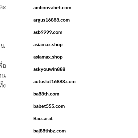
และ
ambnovabet.com
argus16888.com
asb9999.com
asiamax.shop
็น
asiamax.shop
ื่อ
askyouwin888
าน
autoslot16888.com
้ง
ba88th.com
babet555.com
Baccarat
baj88thbz.com