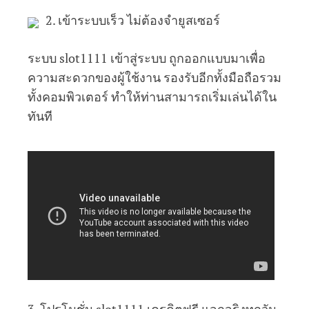
2. เข้าระบบเร็ว ไม่ต้องจำยูสเซอร์
ระบบ slot1111 เข้าสู่ระบบ ถูกออกแบบมาเพื่อ
ความสะดวกของผู้ใช้งาน รองรับอีกทั้งมือถือรวม
ทั้งคอมพิวเตอร์ ทำให้ท่านสามารถเริ่มเล่นได้ใน
ทันที