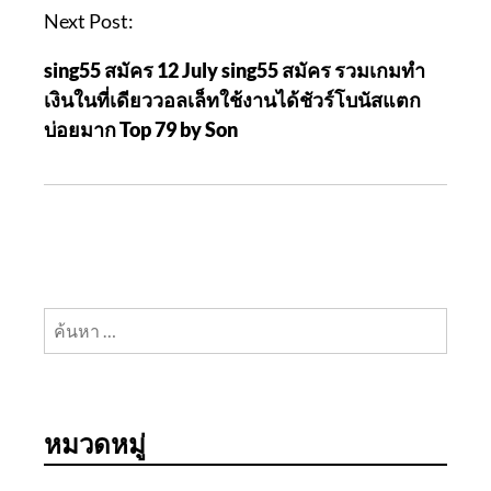
v
Next Post:
i
sing55 สมัคร 12 July sing55 สมัคร รวมเกมทำ
g
เงินในที่เดียววอลเล็ทใช้งานได้ชัวร์โบนัสแตก
a
บ่อยมาก Top 79 by Son
t
i
o
n
ค้นหา
สำหรับ:
หมวดหมู่