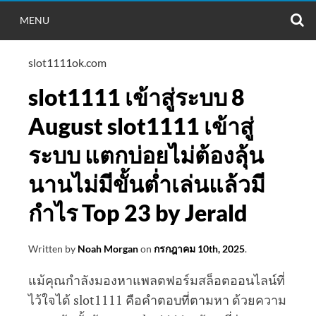
S
MENU
slot1111ok.com
slot1111 เข้าสู่ระบบ 8
August slot1111 เข้าสู่
ระบบ แตกบ่อยไม่ต้องลุ้น
นานไม่มีขั้นต่ำเล่นแล้วมี
กำไร Top 23 by Jerald
Written by
Noah Morgan
on
กรกฎาคม 10th, 2025
.
แม้คุณกำลังมองหาแพลตฟอร์มสล็อตออนไลน์ที่
ไว้ใจได้ slot1111 คือคำตอบที่ตามหา ด้วยความ