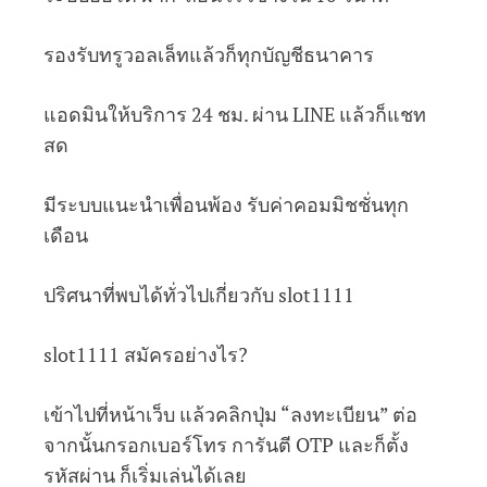
รองรับทรูวอลเล็ทแล้วก็ทุกบัญชีธนาคาร
แอดมินให้บริการ 24 ชม. ผ่าน LINE แล้วก็แชท
สด
มีระบบแนะนำเพื่อนพ้อง รับค่าคอมมิชชั่นทุก
เดือน
ปริศนาที่พบได้ทั่วไปเกี่ยวกับ slot1111
slot1111 สมัครอย่างไร?
เข้าไปที่หน้าเว็บ แล้วคลิกปุ่ม “ลงทะเบียน” ต่อ
จากนั้นกรอกเบอร์โทร การันตี OTP และก็ตั้ง
รหัสผ่าน ก็เริ่มเล่นได้เลย