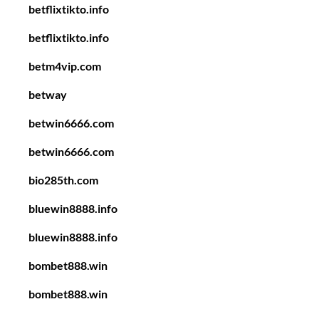
betflixtikto.info
betflixtikto.info
betm4vip.com
betway
betwin6666.com
betwin6666.com
bio285th.com
bluewin8888.info
bluewin8888.info
bombet888.win
bombet888.win