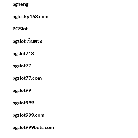
pgheng
pglucky168.com
PGSlot
pgslot เว็บตรง
pgslot718
pgslot77
pgslot77.com
pgslot99
pgslot999
pgslot999.com
pgslot999bets.com