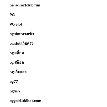
paradise1club.fun
PG
PG Slot
pg slot ทางเข้า
pg slot เว็บตรง
pg สล็อต
pg สล็อต
pg เว็บตรง
pg77
pgfish
pggold168bet.com