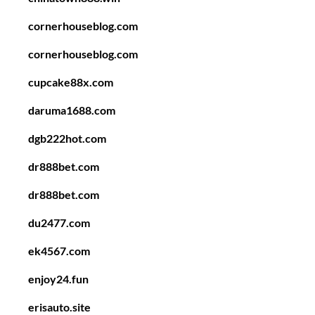
cornerhouseblog.com
cornerhouseblog.com
cupcake88x.com
daruma1688.com
dgb222hot.com
dr888bet.com
dr888bet.com
du2477.com
ek4567.com
enjoy24.fun
erisauto.site