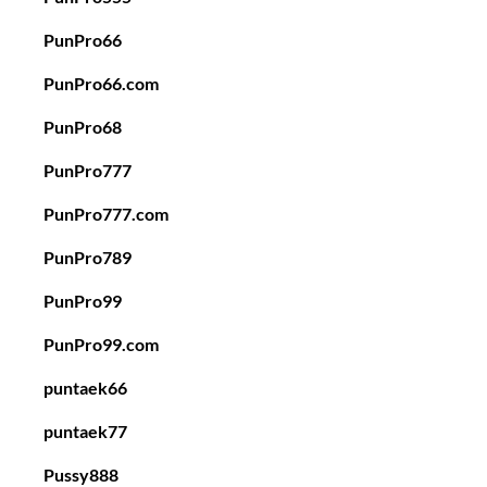
PunPro66
PunPro66.com
PunPro68
PunPro777
PunPro777.com
PunPro789
PunPro99
PunPro99.com
puntaek66
puntaek77
Pussy888