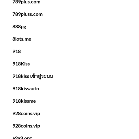
789plus.com
789pluss.com
888pg
8lots.me
918
918Kiss
918kiss เข้าสู่ระบบ
918kissauto
918kissme
928coins.vip
928coins.vip
a9a9.org