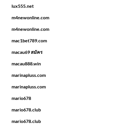
lux555.net
m4newonline.com
m4newonline.com
mac1bet789.com
macau69 สมัคร
macau888.win
marinapluss.com
marinapluss.com
mario678
mario678.club
mario678.club