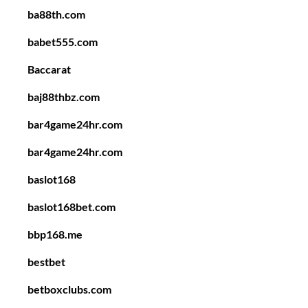
ba88th.com
babet555.com
Baccarat
baj88thbz.com
bar4game24hr.com
bar4game24hr.com
baslot168
baslot168bet.com
bbp168.me
bestbet
betboxclubs.com