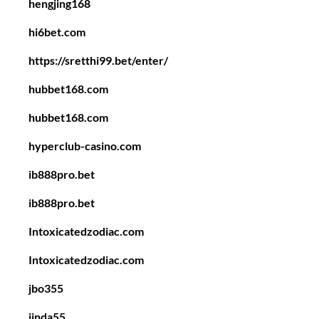
hengjing168
hi6bet.com
https://sretthi99.bet/enter/
hubbet168.com
hubbet168.com
hyperclub-casino.com
ib888pro.bet
ib888pro.bet
Intoxicatedzodiac.com
Intoxicatedzodiac.com
jbo355
jinda55