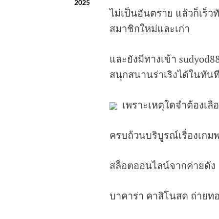
2025
ไม่เป็นอันตราย แล้วก็เร็ว
สมาชิกใหม่และเก่า
และยังมีทางเข้า sudyod888
สนุกสนานร่าเริงได้ในทันท
เพราะเหตุใดจำต้องเลื
ครบถ้วนบริบูรณ์เรื่องเกม
สล็อตออนไลน์จากค่ายดัง
บาคาร่า คาสิโนสด ถ่ายท