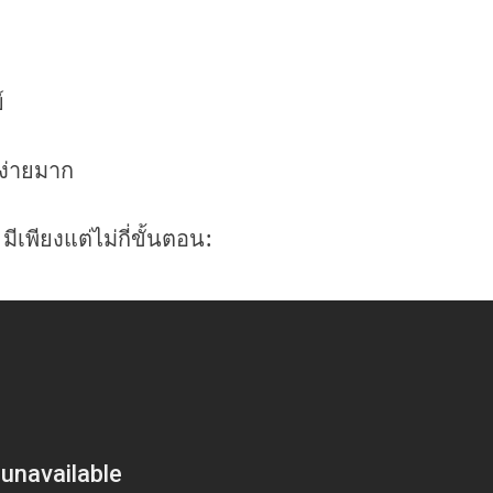
์
ง่ายมาก
ีเพียงแต่ไม่กี่ขั้นตอน: