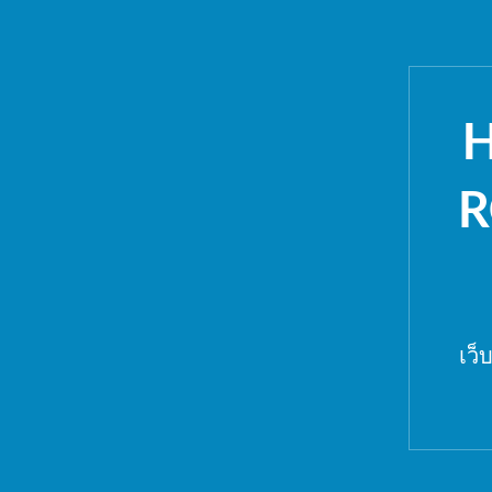
Skip
to
content
H
R
เว็