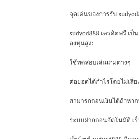
จุดเด่นของการรับ sudyod
sudyod888 เครดิตฟรี เป็นอี
ลงทุนสูง:
ใช้ทดสอบเล่นเกมต่างๆ
ต่อยอดได้กำไรโดยไม่เสี่ยง
สามารถถอนเงินได้ถ้าหาก
ระบบฝากถอนอัตโนมัติ เร็