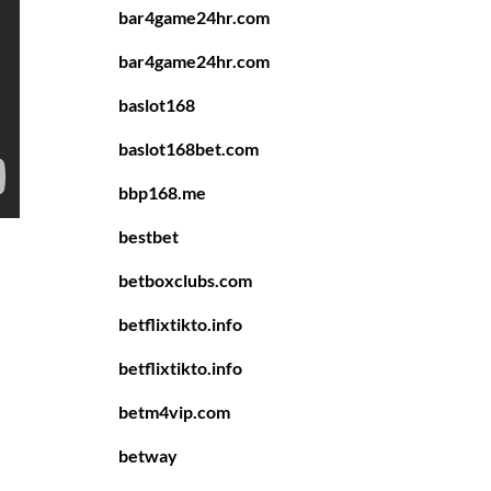
bar4game24hr.com
bar4game24hr.com
baslot168
baslot168bet.com
bbp168.me
bestbet
betboxclubs.com
betflixtikto.info
betflixtikto.info
betm4vip.com
betway