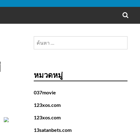
SEA
ค้นหา
สำหรับ:
่
หมวดหมู่
037movie
123xos.com
123xos.com
13satanbets.com