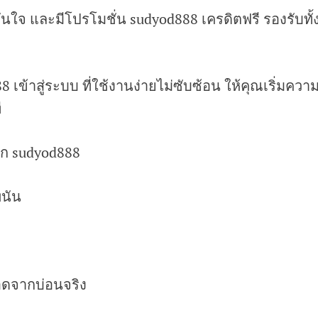
ทันใจ และมีโปรโมชั่น sudyod888 เครดิตฟรี รองรับทั้
 เข้าสู่ระบบ ที่ใช้งานง่ายไม่ซับซ้อน ให้คุณเริ่มควา
ี
อก sudyod888
พนัน
อดจากบ่อนจริง