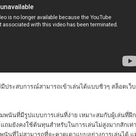
ม่มีประสบการณ์สามารถเข้าเล่นได้แบบชิวๆ สล็อตเว็บ
พนันที่มีรูปแบบการเล่นที่ง่าย เหมาะสมกับผู้เล่นที่ฝึ
 แถมยังคงใช้ต้นทุนสำหรับในการเล่นไม่สูงมากสักเท่
พนันที่ไม่สามารถที่จะคาดเดาแบบอย่างการเล่นได้ แม