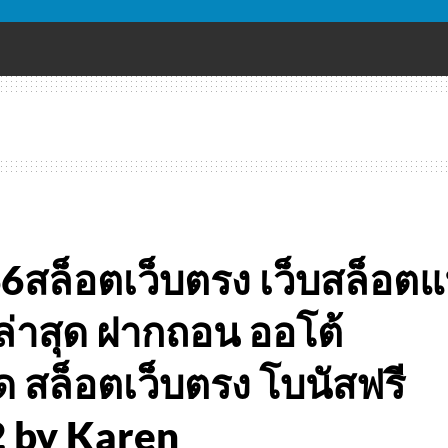
สล็อตเว็บตรง เว็บสล็อตแ
ล่าสุด ฝากถอน ออโต้
ด สล็อตเว็บตรง โบนัสฟรี
 by Karen