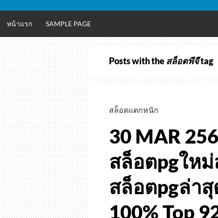
หน้าแรก
SAMPLE PAGE
Posts with the
สล็อตพีจี
tag
สล็อตแตกหนัก
30 MAR 2566
สล็อตpgใหม่
สล็อตpgล่าสุ
100% Top 92