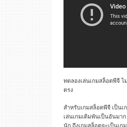
ทดลองเล่นเกมสล็อตพีจี ไ
ตรง
สำหรับเกมสล็อตพีจี เป็นเกม
เล่นเกมเดิมพันเป็นอันมาก
นัก ถึงเกมสล็อตจะเป็นเกม