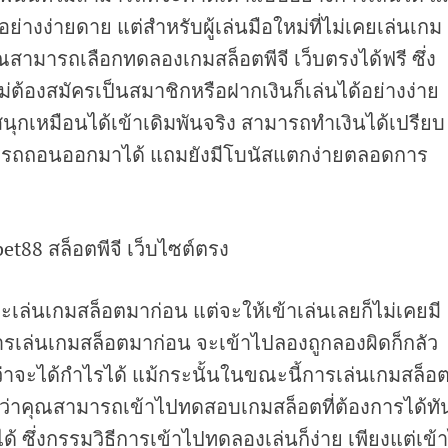
ย่างง่ายดาย แต่สำหรับผู้เล่นมือใหม่ที่ไม่เคยเล่นเกม
ณสามารถเลือกทดลองเกมสล็อตพีจี เว็บตรงได้ฟรี ซึ่ง
ไม่ต้องสมัครเป็นสมาชิกหรือฝากเงินก็เล่นได้อย่างง่าย
สนุกเหมือนได้เข้าเดิมพันจริง สามารถทำเงินได้เปรียบ
ามารถถอนออกมาได้ แถมยังมีโบนัสแตกง่ายตลอดการ
88 สล็อตพีจี เว็บไซต์ตรง
จะเล่นเกมสล็อตมาก่อน แต่จะให้เข้าเล่นเลยก็ไม่เคยมี
รเล่นเกมสล็อตมาก่อน จะเข้าไปลองถูกลองผิดก็กลัว
ว่าจะได้กำไรได้ แม้กระนั้นในขณะนี้การเล่นเกมสล็อ
งจากว่าคุณสามารถเข้าไปทดสอบเกมสล็อตที่ต้องการได้ทั
ได้ ซึ่งกรรมวิธีการเข้าไปทดลองเล่นก็ง่าย เพียงแต่เข้