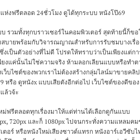
แห่งฟรีตลอด 24ชั่วโมง ดูได้ทุกระบบ หนังโป๊69
บบ รวมทั้งทุกบราวเซอร์ในคอมพิวเตอร์ สุดท้ายนี้ก็ขอ
สุขสบายพร้อมกับวิจารณญาณสำหรับการรับชมบางเรื่อ
งเป็นตัวอย่างที่ไม่ดี โปรดให้ทราบว่าเป็นเพียงแต่กา
เพียงแค่นั้นไม่ใช่ความจริง ห้ามลอกเลียนแบบหรือทำต
งเว็บไซต์ของพวกเราไม่ต้องสร้างกลุ่มไลน์มาขายคลิป
69 หรือ ดูหนังx แบบเสียตังอีกต่อไป เว็บไซต์ของดีของ
 แล้วจ้ะ
ใหม่ฟรีตลอดทุกเรื่องมาให้แด่ท่านได้เลือกดูกันแบบ
px, 720px และก็ 1080px ไปจนกระทั่งความแหลมคม
เตอร์ หรือหนังใหม่เสียงซาวด์แทรก หนังอาร์เอวีซับไ