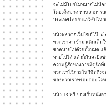
จะไม่มีโปรโมทมากไม่น้อย
โดยเด็ดขาด ท่านสามารถเลื
ประเทศไทยกับเอวีซับไทยเป
หนัง69 จากเว็บไซต์โป๊ ju
พวกเราจะเข้ามาเติมเต็มในส
ขาดหายไปด้วยทั้งหมด แล้วท
หายไปได้ แล้วก็มันจะยิ่งช
ความรู้สึกของการมีคู่รักท
พวกเราไว้ภายในวีชิตถึงจะม
ของพวกเราพร้อมตอบโจทย์
หนัง 18 ฟรี ของเว็บหนังอ