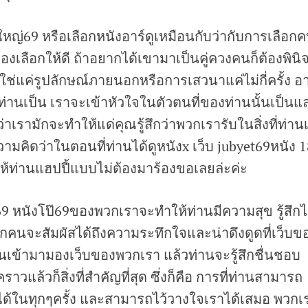
้ใหญ่69 หรือเลือกหนังอาร์ดูเหมือนกับว่ากับการเลือก
ต้องเลือกให้ดี ถ้าอยากได้เขามาเป็นคู่ควงคนก็ต้องพินิ
ช่แค่รูปลักษณ์ภายนอกหรือการเสวนาแค่ไม่กี่ครั้ง อา
่ท่านเป็น เราจะเข้าหัวใจในตัวตนที่ของท่านนั้นเป็นแ
าเรามักจะทำให้แด่คุณรู้สึกว่าพวกเรารับในสิ่งที่ท่าน
ความคิดว่าในตอนที่ท่านได้ดูหนังx เว็บ jubyet69หนัง 
ห้ท่านแฮปปี้แบบไม่ต้องมาร้องขอเลยล่ะค่ะ
69 หนังโป๊69ของพวกเราจะทำให้ท่านมีความสุข รู้สึกไม
กคนจะสัมผัสได้ถึงความระทึกใจและน่าดึงดูดที่เว็บข
ท่านเข้ามามองเว็บของพวกเรา แล้วท่านจะรู้สึกชื่นชอบ
าวแล้วก็สิ่งที่สำคัญที่สุด ซึ่งก็คือ การที่ท่านสามารถ
าได้ในทุกๆครั้ง และสามารถไว้วางใจเราได้เสมอ พวกเ