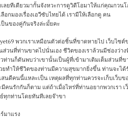
เลยทีเดียวมากั้นจังหวะการดูวิดีโอมาให้แก่คุณกวนโ
อกมองเรื่องเอวีซับไทยได้ เรามีให้เลือกดู คน
็นของคู่กันจริงล่ะมั้ยคะ
byet69 พวกเราเหมือนตัวต่อชิ้นที่ขาดหายไป เว็บไซต์
่วนที่ท่านขาดไปนั่นเอง ชีวิตของเราล้วนมีช่องว่างที
่านก็ดันพบว่าเขานั้นเป็นผู้ที่เข้ามาเติมเต็มส่วนที่
่วยทำให้ชีวิตของท่านมีความสุขมากยิ่งขึ้น ท่านจะได้รั
ี่แสนดีคนนี้แหละเป็น เหตุผลที่ทุกท่านควรจะเก็บเว็บข
ีคนรักกันก็ตาม แต่ถ้าเมื่อไหร่ที่ท่านอยากพวกเรา เว
ทุกท่านโดยทันทีเลยจ๊าขา
าร์มาแรง