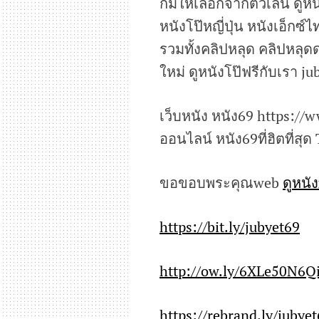
ก็มีให้เลือกจากตัวเล่น ดู
หนังโป๊หญี่ปุ่น หนังเอ็กซ์ไ
รวมทั้งคลิปหลุด คลิปหลุด
ใหม่ ดูหนังโป๊ฟรีกับเรา j
เว็บหนัง หนัง69 https:/
ออนไลน์ หนัง69ที่ฮิตที่สุด
ขอขอบพระคุณweb
ดูหนั
https://bit.ly/jubyet69
http://ow.ly/6XLe50N6Q
https://rebrand.ly/jubye