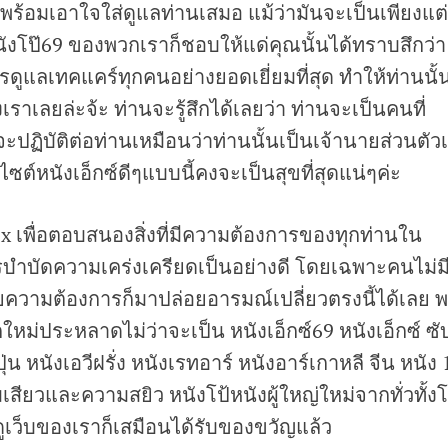
พร้อมเอาใจใส่ดูแลท่านเสมอ แม้ว่ามันจะเป็นเพียงแต่
๊ หนังโป๊69 ของพวกเราก็ชอบให้แด่คุณนั้นได้ทราบสึกว่า
ดูแลเทคแคร์ทุกคนอย่างยอดเยี่ยมที่สุด ทำให้ท่านนั้
องเราเลยล่ะจ้ะ ท่านจะรู้สึกได้เลยว่า ท่านจะเป็นคนที่
ะปฏิบัติต่อท่านเหมือนว่าท่านนั้นเป็นเจ้านายส่วนตัว
ไซต์หนังเอ็กซ์ดีๆแบบนี้คงจะเป็นสุขที่สุดแน่ๆค่ะ
ังx เพื่อตอบสนองสิ่งที่มีความต้องการของทุกท่านใน
การบำบัดความเคร่งเครียดเป็นอย่างดี โดยเฉพาะคนไม่ม
ความต้องการก็มาปล่อยอารมณ์เปลี่ยวตรงนี้ได้เลย 
ใหม่ประหลาดไม่ว่าจะเป็น หนังเอ็กซ์69 หนังเอ็กซ์ ซั
ุ่น หนังเอวีฝรั่ง หนังเรทอาร์ หนังอาร์เกาหลี จีน หนัง 
เสียวและความสยิว หนังโป้หนังผู้ใหญ่ใหม่จากทั่วทั้ง
าดูเว็บของเราก็เสมือนได้รับของขวัญแล้ว