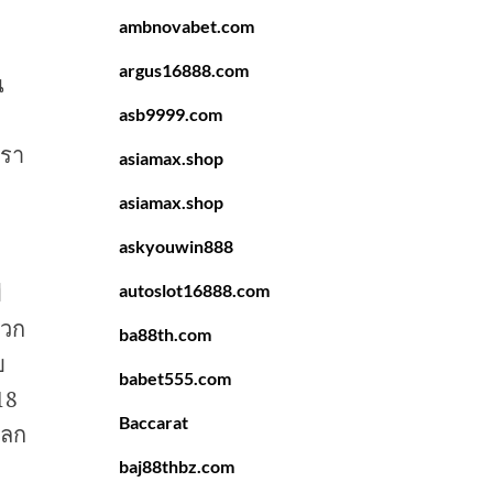
ambnovabet.com
argus16888.com
น
asb9999.com
เรา
asiamax.shop
asiamax.shop
askyouwin888
ี
autoslot16888.com
พวก
ba88th.com
บ
babet555.com
18
Baccarat
โลก
baj88thbz.com