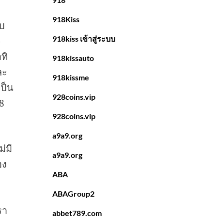
918Kiss
คบ
918kiss เข้าสู่ระบบ
จ
ทิ
918kissauto
ละ
918kissme
เป็น
928coins.vip
18
928coins.vip
a9a9.org
่มี
a9a9.org
อง
ABA
ABAGroup2
รา
abbet789.com