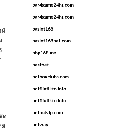
bar4game24hr.com
bar4game24hr.com
baslot168
ให้
ง
baslot168bet.com
ร
bbp168.me
า
bestbet
betboxclubs.com
betflixtikto.info
betflixtikto.info
betm4vip.com
ชัด
betway
ทย