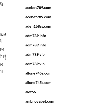
อ๊ย
acebet789.com
acebet789.com
aden168ss.com
ของ
adm789.info
่
adm789.info
ขาด
adm789.vip
บรู้
อง
adm789.vip
็บ
allone745s.com
allone745s.com
alot66
ambnovabet.com