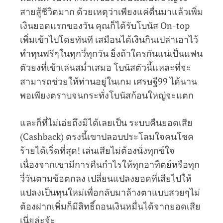
สายสู้ชีวิตมาก ด้วยเหตุว่าเพียงแค่ตื่นมาแล้วเพิ่ม
เงินยอดแรกของวัน คุณก็ได้รับโบนัส On-top
เพิ่มเข้าไปโดยทันที เสมือนได้เงินกินเปล่าเอาไว้
ทำทุนฟรีๆในทุกวี่ทุกวัน ยิ่งถ้าใครกันแน่เป็นแฟน
ตัวยงที่เข้าเล่นสม่ำเสมอ โบนัสตัวนี้แหละที่จะ
สามารถช่วยให้ท่านอยู่ในเกม เศรษฐี99 ได้นาน
พอเพียงตราบจนกระทั่งโบนัสก้อนใหญ่จะแตก
และก็ที่ไม่เอ่ยถึงมิได้เลยเป็น ระบบคืนยอดเสีย
(Cashback) ตรงนี้เขาปลอบประโลมใจคนโชค
ร้ายได้เริ่ดที่สุด! เล่นเสียไม่ต้องนั่งทุกข์ใจ
เนื่องจากเขามีการคืนกำไรให้ทุกอาทิตย์หรือทุก
วี่วันตามข้อตกลง เปลี่ยนแปลงยอดที่เสียไปให้
แปลงเป็นทุนใหม่เพื่อกลับมาล้างตาแบบสวยๆไม่
ต้องฝากเพิ่มก็มีสิทธิ์ถอนเงินหมื่นได้จากยอดเสีย
เนี่ยล่ะจ้ะ