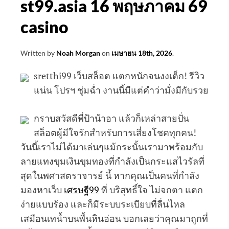
st99.asia 16 พฤษภาคม 69
casino
Written by
Noah Morgan
on
เมษายน 18th, 2026
.
sretthi99 เว็บสล็อต แตกหนักจนงงเต็ก! รีวิว
แน่น โปรฯ ชุ่มฉ่ำ งานนี้มีแต่คำว่ามั่งมีกับรวย
กราบสวัสดีพี่ป้าน้าอา แล้วก็เหล่าสายปั่น
สล็อตผู้มีใจรักสำหรับการเสี่ยงโชคทุกคน!
วันนี้เราไม่ได้มาเล่นๆแม้กระนั้นเรามาพร้อมกับ
ลายแทงขุมเงินขุมทองที่กำลังเป็นกระแสไวรัลที่
สุดในพศาสตราจารย์ นี้ หากคุณเป็นคนที่กำลัง
มองหาเว็บ
เศรษฐี99
ที่ บริสุทธิ์ใจ ไม่จกตา แตก
ง่ายแบบร้อง และก็มีระบบระเบียบที่ลื่นไหล
เสมือนเทน้ำบนพื้นหินอ่อน บอกเลยว่าคุณมาถูกที่