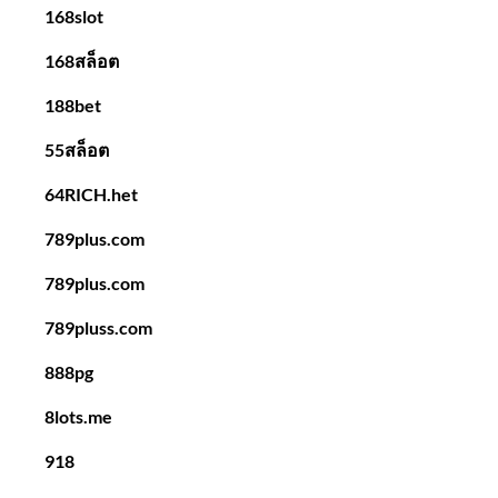
168slot
168สล็อต
188bet
55สล็อต
64RICH.het
789plus.com
789plus.com
789pluss.com
888pg
8lots.me
918