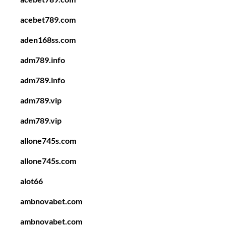
acebet789.com
aden168ss.com
adm789.info
adm789.info
adm789.vip
adm789.vip
allone745s.com
allone745s.com
alot66
ambnovabet.com
ambnovabet.com