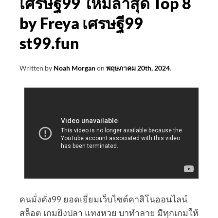
เศรษฐี99 ใหม่ล่าสุด Top 8
ถึงใจ
เล่น
by Freya เศรษฐี99
วัน
st99.fun
ไหน
ก็
Written by
Noah Morgan
on
พฤษภาคม 20th, 2024
.
มี
ลุ้น
กำไร
ใหม่
ล่าสุด
Top
69
by
Juliet
st99.asia
คนมั่งคั่ง99 ยอดเยี่ยมเว็บไซต์คาสิโนออนไลน์
16
สล็อต เกมยิงปลา แทงหวย บาทำลาย มีทุกเกมให้
พฤษภาคม