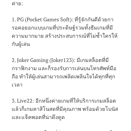
ค่าย:
1. PG (Pocket Games Soft): ที่รู้จักกันดีด้วยกา
รอคอยอกแบบเกมที่ประดิษฐ์รวมทั้งธีมเกมที่มี
ความมากมาย สร้างประสบการณ์ที่ไม่ซ้ำใครให้
กับผู้เล่น
2. Joker Gaming (Joker123): มีเกมสล็อตที่มี
กราฟิกงาม และก็รองรับการเล่นบนโทรศัพท์มือ
ถือ ทำให้ผู้เล่นสามารถเพลิดเพลินใจได้ทุกที่ทุก
เวลา
3. Live22: อีกหนึ่งค่ายเกมที่ให้บริการเกมสล็อต
แล้วก็เกมคาสิโนสดที่มีคุณภาพ พร้อมด้วยโบนัส
และแจ็คพอตที่น่าดึงดูด