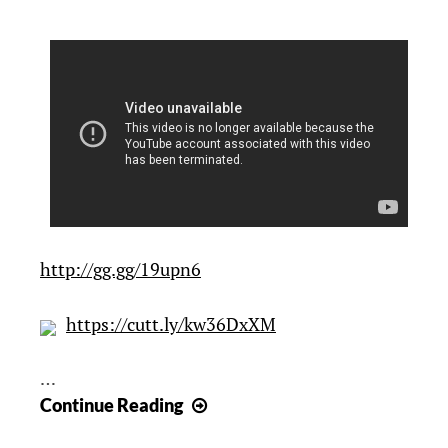
http://gg.gg/19upn6
https://cutt.ly/kw36DxXM
…
Slot
Continue Reading
websiteSlot99