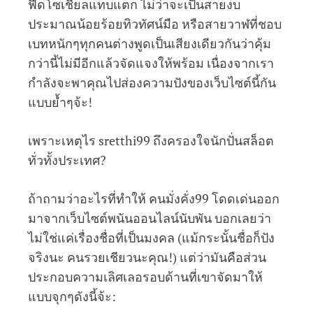
ฟีดโซเชียลแทบแตก ไม่ว่าจะเป็นสายงบ
ประมาณน้อยร้อยทิวทัศน์มือ หรือสายวาฬที่ชอบ
เบทหนักๆทุกคนต่างพูดเป็นเสียงเดียวกันว่าคุ้ม
กว่านี้ไม่มีอีกแล้วจัดแจงให้พร้อม เนื่องจากเรา
กำลังจะพาคุณไปส่องความปังของเว็บไซต์นี้กัน
แบบย้ำๆจ้ะ!
เพราะเหตุไร sretthi99 ถึงครองใจนักปั่นสล็อต
ทั่วทั้งประเทศ?
ถ้าถามว่าอะไรที่ทำให้ คนมั่งคั่ง99 โดดเด่นออก
มาจากเว็บไซต์พนันออนไลน์นับพัน บอกเลยว่า
ไม่ใช่แค่เรื่องชื่อที่เป็นมงคล (แม้กระนั้นชื่อก็ปัง
จริงนะ คนรวยเชียวนะคุณ!) แต่ว่ามันคือส่วน
ประกอบความเลิศเลอรอบด้านที่เขาจัดมาให้
แบบจุกๆดังนี้จ้ะ: