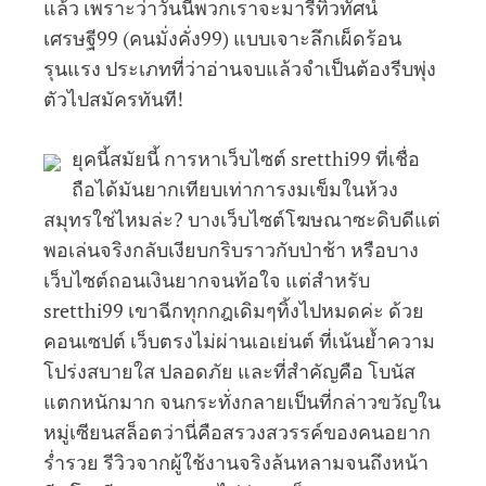
แล้ว เพราะว่าวันนี้พวกเราจะมารีทิวทัศน์
เศรษฐี99 (คนมั่งคั่ง99) แบบเจาะลึกเผ็ดร้อน
รุนแรง ประเภทที่ว่าอ่านจบแล้วจำเป็นต้องรีบพุ่ง
ตัวไปสมัครทันที!
ยุคนี้สมัยนี้ การหาเว็บไซต์ sretthi99 ที่เชื่อ
ถือได้มันยากเทียบเท่าการงมเข็มในห้วง
สมุทรใช่ไหมล่ะ? บางเว็บไซต์โฆษณาซะดิบดีแต่
พอเล่นจริงกลับเงียบกริบราวกับป่าช้า หรือบาง
เว็บไซต์ถอนเงินยากจนท้อใจ แต่สำหรับ
sretthi99 เขาฉีกทุกกฎเดิมๆทิ้งไปหมดค่ะ ด้วย
คอนเซปต์ เว็บตรงไม่ผ่านเอเย่นต์ ที่เน้นย้ำความ
โปร่งสบายใส ปลอดภัย และที่สำคัญคือ โบนัส
แตกหนักมาก จนกระทั่งกลายเป็นที่กล่าวขวัญใน
หมู่เซียนสล็อตว่านี่คือสรวงสวรรค์ของคนอยาก
ร่ำรวย รีวิวจากผู้ใช้งานจริงล้นหลามจนถึงหน้า