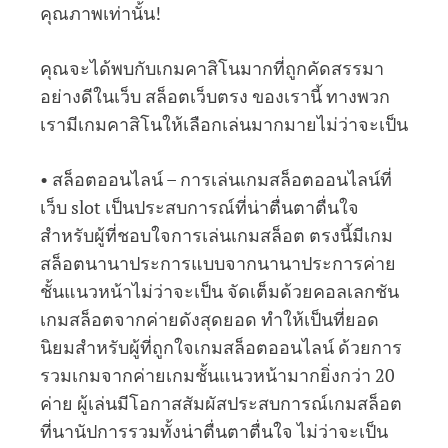
คุณภาพเท่านั้น!
คุณจะได้พบกับเกมคาสิโนมากที่ถูกคัดสรรมา
อย่างดีในเว็บ สล็อตเว็บตรง ของเรานี้ ทางพวก
เรามีเกมคาสิโนให้เลือกเล่นมากมายไม่ว่าจะเป็น
• สล็อตออนไลน์ – การเล่นเกมสล็อตออนไลน์ที่
เว็บ slot เป็นประสบการณ์ที่น่าตื่นตาตื่นใจ
สำหรับผู้ที่ชอบใจการเล่นเกมสล็อต ตรงนี้มีเกม
สล็อตนานาประการแบบจากนานาประการค่าย
ชั้นแนวหน้าไม่ว่าจะเป็น จัดเต็มด้วยคอลเลกชัน
เกมสล็อตจากค่ายดังสุดยอด ทำให้เป็นที่ยอด
นิยมสำหรับผู้ที่ถูกใจเกมสล็อตออนไลน์ ด้วยการ
รวมเกมจากค่ายเกมชั้นแนวหน้ามากยิ่งกว่า 20
ค่าย ผู้เล่นมีโอกาสสัมผัสประสบการณ์เกมสล็อต
ที่นานัปการรวมทั้งน่าตื่นตาตื่นใจ ไม่ว่าจะเป็น