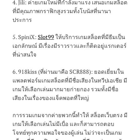
4. Jili: ค่ายเกมใหม่ที่กำลังมาแรง เสนอเกมสล็อต
ที่มีคุณภาพกราฟิกสูงรวมทั้งโบนัสที่นานา
ประการ
5. SpiniX:
Slot99
ให้บริการเกมสล็อตที่มีธีมเป็น
เอกลักษณ์ มีเรื่องมีราวราวและก็ติดอยู่แรกเตอร์
ที่น่าสนใจ
6. 918kiss (ที่ผ่านมาคือ SCR888): ยอดเยี่ยมใน
แพลตฟอร์มเกมสล็อตที่มีชื่อเสียงในทวีปเอเชีย มี
เกมให้เลือกเล่นมากมายก่ายกอง รวมทั้งมีชื่อ
เสียงในเรื่องของแจ็คพอตที่ใหญ่
การรวมเกมจากค่ายพวกนี้ทำให้ สล็อตเว็บตรง มี
เกมให้เลือกเล่นไม่มีเบื่อ และก็สามารถตอบ
โจทย์ทุกความพอใจของผู้เล่น ไม่ว่าจะเป็นเกม