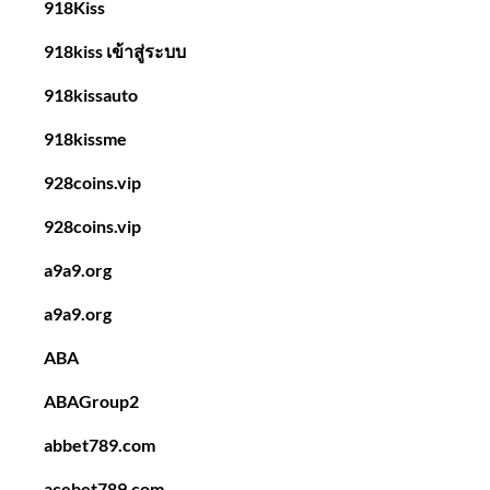
918Kiss
918kiss เข้าสู่ระบบ
918kissauto
918kissme
928coins.vip
928coins.vip
a9a9.org
a9a9.org
ABA
ABAGroup2
abbet789.com
acebet789.com