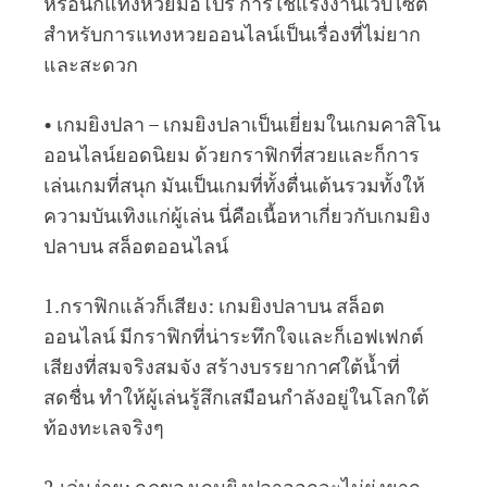
หรือนักแทงหวยมือโปร การใช้แรงงานเว็บไซต์
สำหรับการแทงหวยออนไลน์เป็นเรื่องที่ไม่ยาก
และสะดวก
• เกมยิงปลา – เกมยิงปลาเป็นเยี่ยมในเกมคาสิโน
ออนไลน์ยอดนิยม ด้วยกราฟิกที่สวยและก็การ
เล่นเกมที่สนุก มันเป็นเกมที่ทั้งตื่นเต้นรวมทั้งให้
ความบันเทิงแก่ผู้เล่น นี่คือเนื้อหาเกี่ยวกับเกมยิง
ปลาบน สล็อตออนไลน์
1.กราฟิกแล้วก็เสียง: เกมยิงปลาบน สล็อต
ออนไลน์ มีกราฟิกที่น่าระทึกใจและก็เอฟเฟกต์
เสียงที่สมจริงสมจัง สร้างบรรยากาศใต้น้ำที่
สดชื่น ทำให้ผู้เล่นรู้สึกเสมือนกำลังอยู่ในโลกใต้
ท้องทะเลจริงๆ