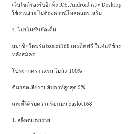
เว็บไซต์รองรับอีกทั้ง iOS, Android และ Desktop
ใช้งานง่าย ไม่ต้องดาวน์โหลดแอปเสริม
4. โปรโมชั่นจัดเต็ม
สมาชิกใหม่รับ baslot168 เครดิตฟรี ในทันทีข้าง
หลังสมัคร
โปรฝากคราวแรก โบนัส 100%
คืนยอดเสียรายสัปดาห์สูงสุด 5%
เกมที่ได้รับความนิยมบน baslot168
1. สล็อตแตกง่าย