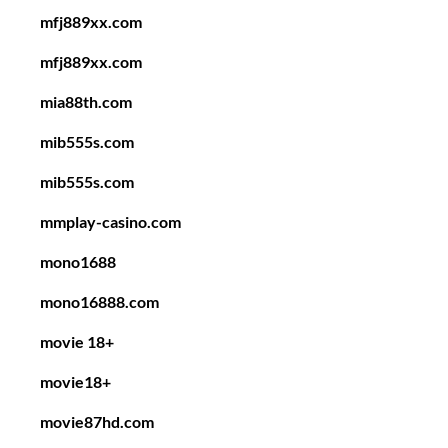
mfj889xx.com
mfj889xx.com
mia88th.com
mib555s.com
mib555s.com
mmplay-casino.com
mono1688
mono16888.com
movie 18+
movie18+
movie87hd.com