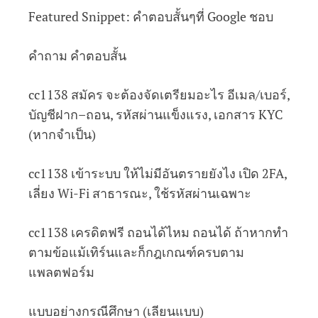
Featured Snippet: คำตอบสั้นๆที่ Google ชอบ
คำถาม คำตอบสั้น
cc1138 สมัคร จะต้องจัดเตรียมอะไร อีเมล/เบอร์,
บัญชีฝาก–ถอน, รหัสผ่านแข็งแรง, เอกสาร KYC
(หากจำเป็น)
cc1138 เข้าระบบ ให้ไม่มีอันตรายยังไง เปิด 2FA,
เลี่ยง Wi-Fi สาธารณะ, ใช้รหัสผ่านเฉพาะ
cc1138 เครดิตฟรี ถอนได้ไหม ถอนได้ ถ้าหากทำ
ตามข้อแม้เทิร์นและก็กฎเกณฑ์ครบตาม
แพลตฟอร์ม
แบบอย่างกรณีศึกษา (เลียนแบบ)