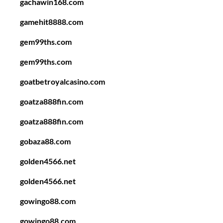
gachawin168.com
gamehit8888.com
gem99ths.com
gem99ths.com
goatbetroyalcasino.com
goatza888fin.com
goatza888fin.com
gobaza88.com
golden4566.net
golden4566.net
gowingo88.com
gowingo88.com