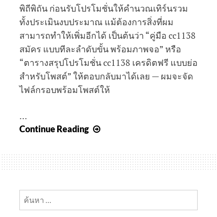
พิถีพิถัน ก่อนรับโปรโมชั่นให้คำนวณเทิร์นรวม
ทั้งประเมินงบประมาณ แม้ต้องการสิ่งที่ผม
สามารถทำให้เพิ่มอีกได้ เป็นต้นว่า “คู่มือ cc1138
สมัคร แบบทีละลำดับขั้น พร้อมภาพจอ” หรือ
“ตารางสรุปโปรโมชั่น cc1138 เครดิตฟรี แบบย่อ
สำหรับโพสต์” ให้ตอบกลับมาได้เลย — ผมจะจัด
ไฟล์กรอบพร้อมโพสต์ให้
…
cc1138
Continue Reading
สมัคร
1
July
cc1138
สมัคร
ค้นหา
แตก
สำหรับ: