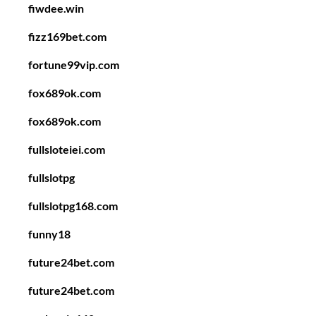
fiwdee.win
fizz169bet.com
fortune99vip.com
fox689ok.com
fox689ok.com
fullsloteiei.com
fullslotpg
fullslotpg168.com
funny18
future24bet.com
future24bet.com