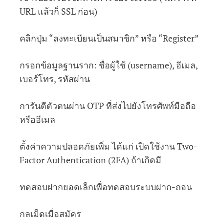
URL แล้วก็ SSL ก่อน)
คลิกปุ่ม “ลงทะเบียนเป็นสมาชิก” หรือ “Register”
กรอกข้อมูลฐานราก: ชื่อผู้ใช้ (username), อีเมล,
เบอร์โทร, รหัสผ่าน
การันตีตัวตนผ่าน OTP ที่ส่งไปยังโทรศัพท์มือถือ
หรืออีเมล
ตั้งค่าความปลอดภัยเพิ่ม ได้แก่ เปิดใช้งาน Two-
Factor Authentication (2FA) ถ้าเกิดมี
ทดสอบฝากยอดเล็กเพื่อทดสอบระบบฝาก-ถอน
กลเม็ดเมื่อสมัคร