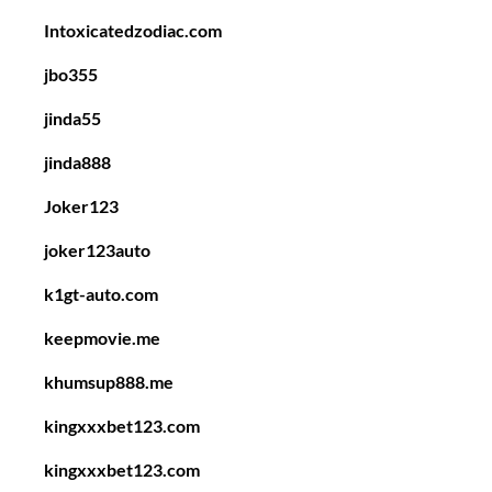
Intoxicatedzodiac.com
jbo355
jinda55
jinda888
Joker123
joker123auto
k1gt-auto.com
keepmovie.me
khumsup888.me
kingxxxbet123.com
kingxxxbet123.com