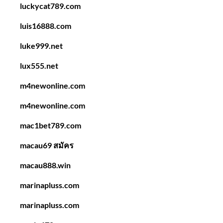
luckycat789.com
luis16888.com
luke999.net
lux555.net
m4newonline.com
m4newonline.com
mac1bet789.com
macau69 สมัคร
macau888.win
marinapluss.com
marinapluss.com