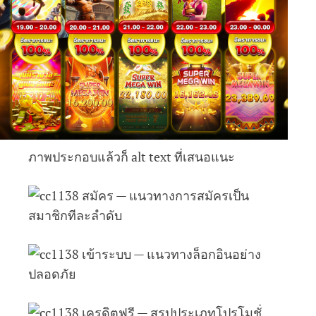
ภาพประกอบแล้วก็ alt text ที่เสนอแนะ