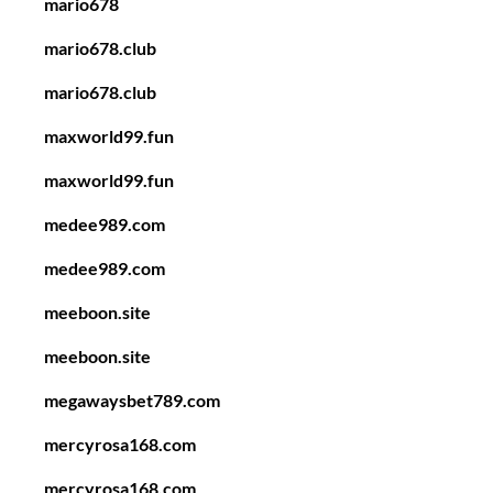
mario678
mario678.club
mario678.club
maxworld99.fun
maxworld99.fun
medee989.com
medee989.com
meeboon.site
meeboon.site
megawaysbet789.com
mercyrosa168.com
mercyrosa168.com