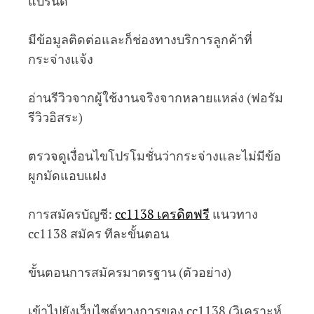
แบรนด์
มีข้อมูลติดต่อและก็ช่องทางบริการลูกค้าที่
กระจ่างแจ้ง
อ่านรีวิวจากผู้ใช้งานจริงจากหลายแหล่ง (ฟอรัม
รีวิวอิสระ)
ตรวจดูเงื่อนไขโปรโมชั่นว่ากระจ่างและไม่มีข้อ
ผูกมัดแอบแฝง
การสมัครบัญชี:
cc1138 เครดิตฟรี
แนวทาง
cc1138 สมัคร ทีละขั้นตอน
ขั้นตอนการสมัครมาตรฐาน (ตัวอย่าง)
เข้าไปยังเว็บไซต์ทางการของ cc1138 (วิเคราะห์