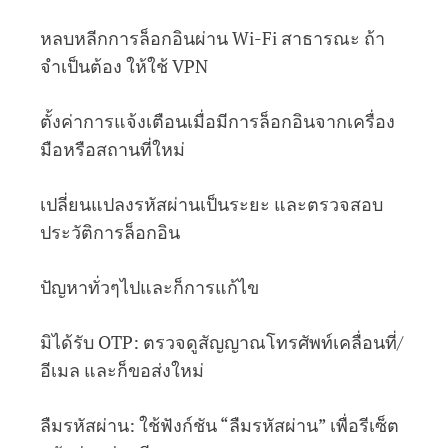
หลบหลีกการล็อกอินผ่าน Wi-Fi สาธารณะ ถ้า
จำเป็นต้อง ให้ใช้ VPN
ตั้งค่าการแจ้งเตือนเมื่อมีการล็อกอินจากเครื่อง
มือหรือสถานที่ใหม่
เปลี่ยนแปลงรหัสผ่านเป็นระยะ และตรวจสอบ
ประวัติการล็อกอิน
ปัญหาทั่วๆไปและก็การแก้ไข
มิได้รับ OTP: ตรวจดูสัญญาณโทรศัพท์เคลื่อนที่/
อีเมล และก็ขอส่งใหม่
ลืมรหัสผ่าน: ใช้ฟังก์ชัน “ลืมรหัสผ่าน” เพื่อรีเซ็ต