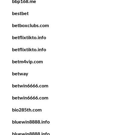
bbp168.me
bestbet
betboxclubs.com
betflixtikto.info
betflixtikto.info
betm4vip.com
betway
betwin6666.com
betwin6666.com
bio285th.com
bluewin8888.info
bluewin8888.info