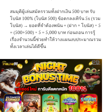
สมมุติผู้เล่นสมัครรวมทั้งฝากเงิน 500 บาท รับ
โบนัส 100% (โบนัส 500) ข้อตกลงเทิร์น 5x (รวม
โบนัส) → ยอดที่จำต้องพนัน = (ฝาก + โบนัส) × 5
= (500+500) × 5 = 5,000 บาท ก่อนถอน การรู้
เรื่องจำนวนนี้ช่วยทำให้วางแผนงบประมาณรวม
ทั้งเวลาเล่นได้ดีขึ้น