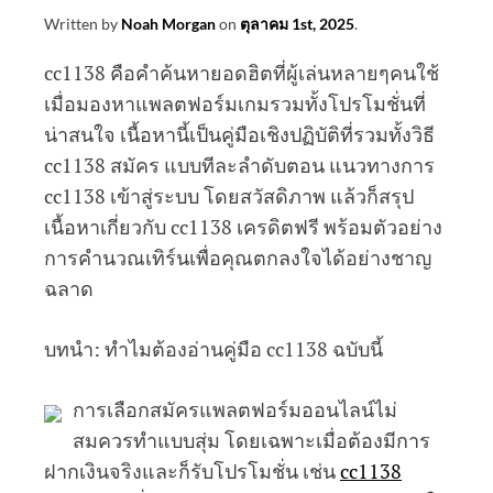
Written by
Noah Morgan
on
ตุลาคม 1st, 2025
.
cc1138 คือคำค้นหายอดฮิตที่ผู้เล่นหลายๆคนใช้
เมื่อมองหาแพลตฟอร์มเกมรวมทั้งโปรโมชั่นที่
น่าสนใจ เนื้อหานี้เป็นคู่มือเชิงปฏิบัติที่รวมทั้งวิธี
cc1138 สมัคร แบบทีละลำดับตอน แนวทางการ
cc1138 เข้าสู่ระบบ โดยสวัสดิภาพ แล้วก็สรุป
เนื้อหาเกี่ยวกับ cc1138 เครดิตฟรี พร้อมตัวอย่าง
การคำนวณเทิร์นเพื่อคุณตกลงใจได้อย่างชาญ
ฉลาด
บทนำ: ทำไมต้องอ่านคู่มือ cc1138 ฉบับนี้
การเลือกสมัครแพลตฟอร์มออนไลน์ไม่
สมควรทำแบบสุ่ม โดยเฉพาะเมื่อต้องมีการ
ฝากเงินจริงและก็รับโปรโมชั่น เช่น
cc1138