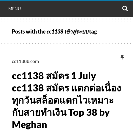
S
MENU
Posts with the
cc1138 เข้าสู่ระบบ
tag
cc11388.com
cc1138 สมัคร 1 July
cc1138 สมัคร แตกต่อเนื่อง
ทุกวันสล็อตแตกไวเหมาะ
กับสายทำเงิน Top 38 by
Meghan