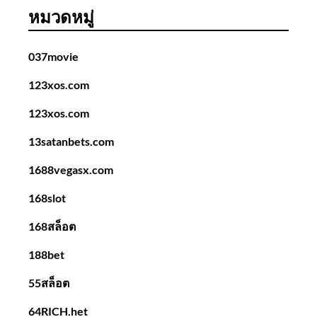
ชิ
หมวดหมู่
ว
ยัง
037movie
ได้
123xos.com
เงิน
เกม
123xos.com
เยอะ
13satanbets.com
เว็บ
ตรง
1688vegasx.com
ถอน
168slot
ง่าย
ได้
168สล็อต
เงิน
188bet
จริง
55สล็อต
64RICH.het