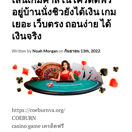
อยู่บ้านนั่งชิวยังได้เงิน เกม
เยอะ เว็บตรง ถอนง่าย ได้
เงินจริง
Written by
Noah Morgan
on
กันยายน 13th, 2022
.
https://coeburnva.org/
COEBURN
casino game เครดิตฟรี