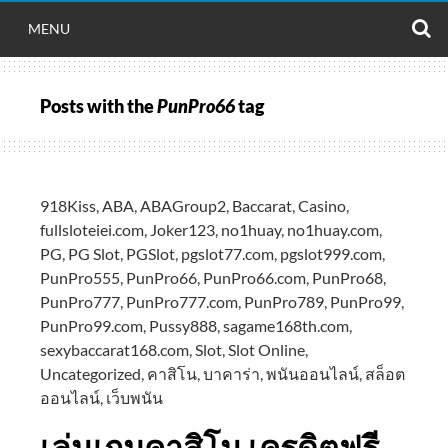
S
MENU
Posts with the
PunPro66
tag
918Kiss
,
ABA
,
ABAGroup2
,
Baccarat
,
Casino
,
fullsloteiei.com
,
Joker123
,
no1huay
,
no1huay.com
,
PG
,
PG Slot
,
PGSlot
,
pgslot77.com
,
pgslot999.com
,
PunPro555
,
PunPro66
,
PunPro66.com
,
PunPro68
,
PunPro777
,
PunPro777.com
,
PunPro789
,
PunPro99
,
PunPro99.com
,
Pussy888
,
sagame168th.com
,
sexybaccarat168.com
,
Slot
,
Slot Online
,
Uncategorized
,
คาสิโน
,
บาคาร่า
,
พนันออนไลน์
,
สล็อต
ออนไลน์
,
เว็บพนัน
เล่นเกมคาสิโน เครดิตฟรี