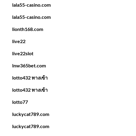
lala55-casino.com
lala55-casino.com
lionth168.com
live22
live22slot
lnw365bet.com
lotto432 ทางเข้า
lotto432 ทางเข้า
lotto77
luckycat789.com
luckycat789.com