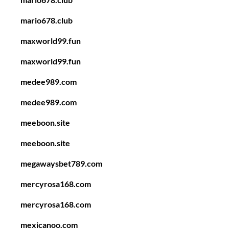
mario678.club
maxworld99.fun
maxworld99.fun
medee989.com
medee989.com
meeboon.site
meeboon.site
megawaysbet789.com
mercyrosa168.com
mercyrosa168.com
mexicanoo.com