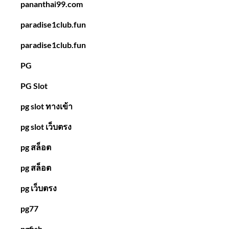
pananthai99.com
paradise1club.fun
paradise1club.fun
PG
PG Slot
pg slot ทางเข้า
pg slot เว็บตรง
pg สล็อต
pg สล็อต
pg เว็บตรง
pg77
pgfish