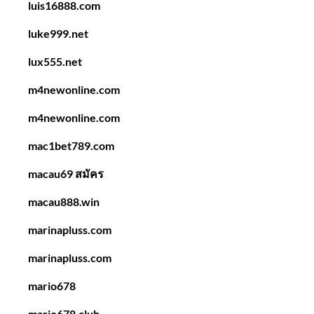
luis16888.com
luke999.net
lux555.net
m4newonline.com
m4newonline.com
mac1bet789.com
macau69 สมัคร
macau888.win
marinapluss.com
marinapluss.com
mario678
mario678.club