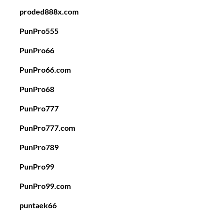
proded888x.com
PunPro555
PunPro66
PunPro66.com
PunPro68
PunPro777
PunPro777.com
PunPro789
PunPro99
PunPro99.com
puntaek66