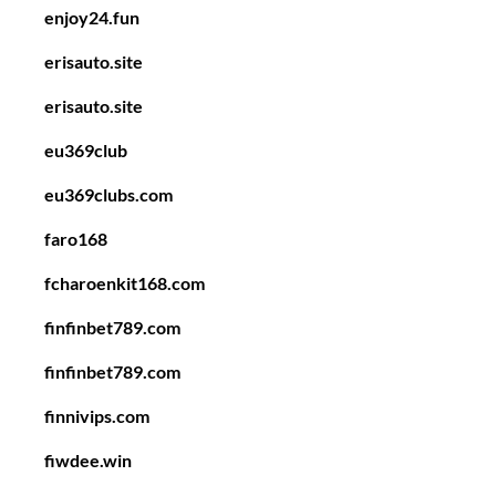
enjoy24.fun
erisauto.site
erisauto.site
eu369club
eu369clubs.com
faro168
fcharoenkit168.com
finfinbet789.com
finfinbet789.com
finnivips.com
fiwdee.win