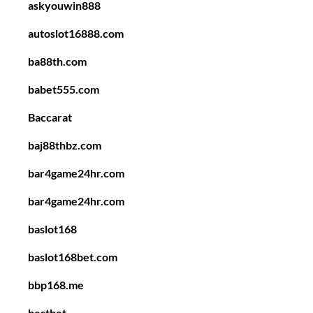
askyouwin888
autoslot16888.com
ba88th.com
babet555.com
Baccarat
baj88thbz.com
bar4game24hr.com
bar4game24hr.com
baslot168
baslot168bet.com
bbp168.me
bestbet