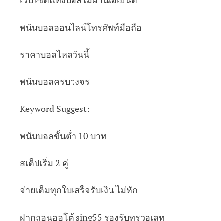
เว็บไซต์แทงบอลไม่ผ่านเอเย่นต์
พนันบอลออนไลน์โทรศัพท์มือถือ
ราคาบอลไหลวันนี้
พนันบอลครบวงจร
Keyword Suggest:
พนันบอลขั้นต่ำ 10 บาท
สเต็ปเริ่ม 2 คู่
จ่ายเต็มทุกใบเสร็จรับเงิน ไม่หัก
ฝากถอนออโต้ sing55 รองรับทรูวอเลท