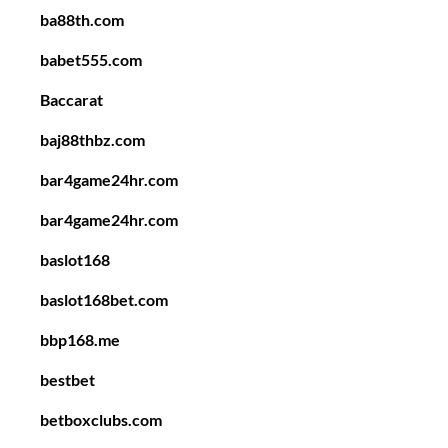
ba88th.com
babet555.com
Baccarat
baj88thbz.com
bar4game24hr.com
bar4game24hr.com
baslot168
baslot168bet.com
bbp168.me
bestbet
betboxclubs.com