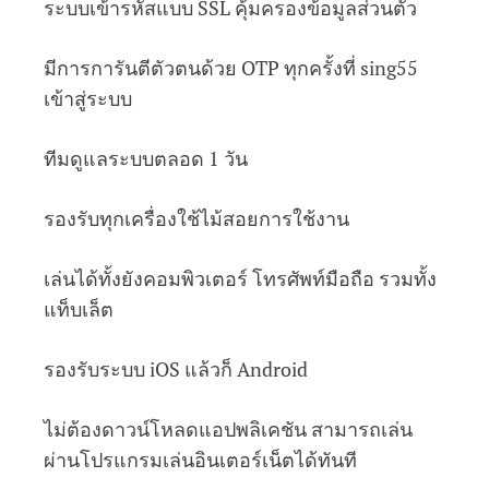
ระบบเข้ารหัสแบบ SSL คุ้มครองข้อมูลส่วนตัว
มีการการันตีตัวตนด้วย OTP ทุกครั้งที่ sing55
เข้าสู่ระบบ
ทีมดูแลระบบตลอด 1 วัน
รองรับทุกเครื่องใช้ไม้สอยการใช้งาน
เล่นได้ทั้งยังคอมพิวเตอร์ โทรศัพท์มือถือ รวมทั้ง
แท็บเล็ต
รองรับระบบ iOS แล้วก็ Android
ไม่ต้องดาวน์โหลดแอปพลิเคชัน สามารถเล่น
ผ่านโปรแกรมเล่นอินเตอร์เน็ตได้ทันที