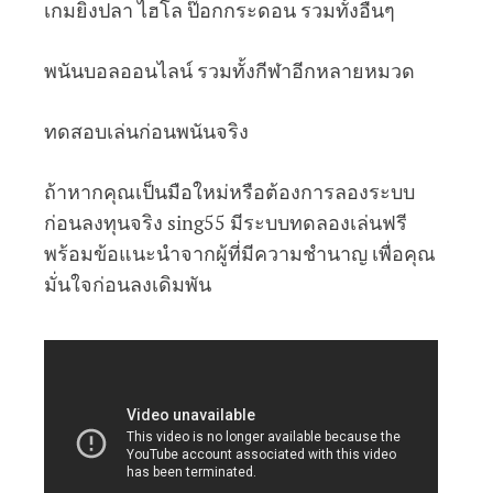
เกมยิงปลา ไฮโล ป๊อกกระดอน รวมทั้งอื่นๆ
พนันบอลออนไลน์ รวมทั้งกีฬาอีกหลายหมวด
ทดสอบเล่นก่อนพนันจริง
ถ้าหากคุณเป็นมือใหม่หรือต้องการลองระบบ
ก่อนลงทุนจริง sing55 มีระบบทดลองเล่นฟรี
พร้อมข้อแนะนำจากผู้ที่มีความชำนาญ เพื่อคุณ
มั่นใจก่อนลงเดิมพัน