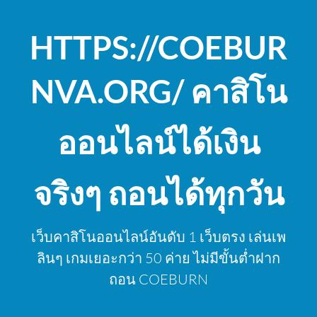
Skip
to
HTTPS://COEBUR
content
NVA.ORG/ คาสิโน
ออนไลน์ได้เงิน
จริงๆ ถอนได้ทุกวัน
เว็บคาสิโนออนไลน์อันดับ 1 เว็บตรง เล่นเพ
ลินๆ เกมเยอะกว่า 50 ค่าย ไม่มีขั้นต่ำฝาก
ถอน COEBURN