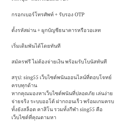
กรอกเบอร์โทรศัพท์ + รับรอง OTP
ตั้งรหัสผ่าน + ผูกบัญชีธนาคารหรือวอเลท
เริ่มเดิมพันได้โดยทันที
สมัครฟรี ไม่ต้องจ่ายเงิน พร้อมรับโบนัสทันที
สรุป: sing55 เว็บไซต์พนันออนไลน์ที่ตอบโจทย์
ครบทุกด้าน
หากคุณมองหาเว็บไซต์พนันที่ปลอดภัย เล่นง่าย
จ่ายจริง ระบบออโต้ ฝากถอนเร็ว พร้อมเกมครบ
ทั้งยังสล็อต คาสิโน รวมทั้งกีฬา sing55 คือ
เว็บไซต์ที่คุณตามหา