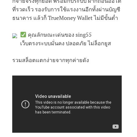
ก็จ่ายจริงทุกยอด พร้อมกับระบบ ฝากถอนออโต้
ที่รวดเร็ว รองรับการใช้แรงงานอีกทั้งผ่านบัญชี
ธนาคาร แล้วก็ TrueMoney Wallet ไม่มีขั้นต่ำ
คุณลักษณะเด่นของ sing55
เว็บตรงระบบมั่นคง ปลอดภัย ไม่ล็อกยูส
รวมสล็อตแตกง่ายจากทุกค่ายดัง